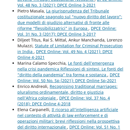
Vol. 48 No. 3 (2021): DPCE Online 3-2021
Pietro Masala,
La giurisprudenza del Tribunale
costituzionale spagnolo sul “nuovo diritto del lavoro”:
due modelli di giudizio alternativi di fronte alle
riforme “flessibilizzatrici” in Europa
,
DPCE Online:
Vol. 31 No. 3 (2017): DPCE Online 3-2017
Diljeet Titus, Rai S. Mittal, Ankur Manchanda, Lorenzo
Mulazzi,
Statute of Limitation for Criminal Prosecution
in India
,
DPCE Online: Vol. 49 No. 4 (2021): DPCE
Online 4-2021
Marina Calamo Specchia,
Le fonti dell’emergenza
nella crisi pandemica Riflessioni di sintesi. Le fonti del
“diritto della pandemia” tra forma e sostanza
,
DPCE
Online: Vol. 50 No. Sp (2021): DPCE Online Sp-2021
Enrico Andreoli,
Recognising traditional marriages:
pluralismo ordinamentale, diritto e giustizia
nell’Africa coloniale
,
DPCE Online: Vol. 37 No. 4
(2018): DPCE Online 4-2018
Elena Carpanelli,
Il ricorso all’intelligenza artificiale
nel contesto di attività di law enforcement e di
operazioni militari: brevi riflessioni nella prospettiva
del diritto internazionale
,
DPCE Online: Vol. 51 No. 1