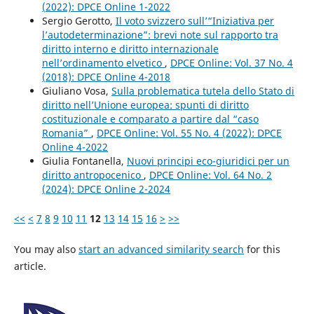
(2022): DPCE Online 1-2022
Sergio Gerotto,
Il voto svizzero sull’“Iniziativa per
l’autodeterminazione”: brevi note sul rapporto tra
diritto interno e diritto internazionale
nell’ordinamento elvetico
,
DPCE Online: Vol. 37 No. 4
(2018): DPCE Online 4-2018
Giuliano Vosa,
Sulla problematica tutela dello Stato di
diritto nell’Unione europea: spunti di diritto
costituzionale e comparato a partire dal “caso
Romania”
,
DPCE Online: Vol. 55 No. 4 (2022): DPCE
Online 4-2022
Giulia Fontanella,
Nuovi principi eco-giuridici per un
diritto antropocenico
,
DPCE Online: Vol. 64 No. 2
(2024): DPCE Online 2-2024
<<
<
7
8
9
10
11
12
13
14
15
16
>
>>
You may also
start an advanced similarity search
for this
article.