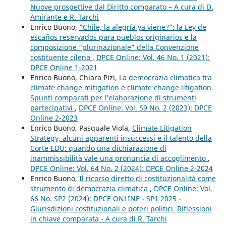
Nuove prospettive dal Diritto comparato – A cura di D.
Amirante e R. Tarchi
Enrico Buono,
“Chile, la alegría ya viene?”: la Ley de
escaños reservados para pueblos originarios e la
composizione “plurinazionale” della Convenzione
costituente cilena
,
DPCE Online: Vol. 46 No. 1 (2021):
DPCE Online 1-2021
Enrico Buono, Chiara Pizi,
La democrazia climatica tra
climate change mitigation e climate change litigation.
Spunti comparati per l’elaborazione di strumenti
partecipativi
,
DPCE Online: Vol. 59 No. 2 (2023): DPCE
Online 2-2023
Enrico Buono, Pasquale Viola,
Climate Litigation
Strategy, alcuni apparenti insuccessi e il talento della
Corte EDU: quando una dichiarazione di
inammissibilità vale una pronuncia di accoglimento
,
DPCE Online: Vol. 64 No. 2 (2024): DPCE Online 2-2024
Enrico Buono,
Il ricorso diretto di costituzionalità come
strumento di democrazia climatica
,
DPCE Online: Vol.
66 No. SP2 (2024): DPCE ONLINE - SP1 2025 -
Giurisdizioni costituzionali e poteri politici. Riflessioni
in chiave comparata - A cura di R. Tarchi