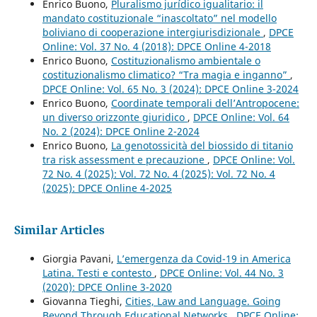
Enrico Buono,
Pluralismo jurídico igualitario: il
mandato costituzionale “inascoltato” nel modello
boliviano di cooperazione intergiurisdizionale
,
DPCE
Online: Vol. 37 No. 4 (2018): DPCE Online 4-2018
Enrico Buono,
Costituzionalismo ambientale o
costituzionalismo climatico? “Tra magia e inganno”
,
DPCE Online: Vol. 65 No. 3 (2024): DPCE Online 3-2024
Enrico Buono,
Coordinate temporali dell’Antropocene:
un diverso orizzonte giuridico
,
DPCE Online: Vol. 64
No. 2 (2024): DPCE Online 2-2024
Enrico Buono,
La genotossicità del biossido di titanio
tra risk assessment e precauzione
,
DPCE Online: Vol.
72 No. 4 (2025): Vol. 72 No. 4 (2025): Vol. 72 No. 4
(2025): DPCE Online 4-2025
Similar Articles
Giorgia Pavani,
L’emergenza da Covid-19 in America
Latina. Testi e contesto
,
DPCE Online: Vol. 44 No. 3
(2020): DPCE Online 3-2020
Giovanna Tieghi,
Cities, Law and Language. Going
Beyond Through Educational Networks
,
DPCE Online: