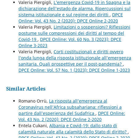
Valeria Piergigli,
L’emergenza Covid-19 in Spagna e la
dichiarazione dell’estado de alarma. Ripercussioni sul
sistema istituzionale e sul regime dei diritti
,
DPCE
Online: Vol. 43 No. 2 (2020): DPCE Online 2-2020
Valeria Piergigli,
Limitazioni o sospensioni? Riflessioni
postume sulle compressioni dei diritti al tempo del
Covid-19
,
DPCE Online: Vol. 60 No. 3 (2023): DPCE
Online 3-2023
Valeria Piergigli,
Corti costituzionali e diritti ovvero
l’onda lunga della risposta istituzionale all’emergenza
sanitaria. Quali prospettive per il post-pandemia?
,
DPCE Online: Vol. 57 No. 1 (2023): DPCE Online 1-2023
Similar Articles
Romano Orrù,
La risposta all’emergenza al
Coronavirus nell’Africa subsahariana: riflessioni a
partire dall’esperienza del Sudafrica
,
DPCE Online:
Vol. 43 No. 2 (2020): DPCE Online 2-2020
Entela Cukani,
Albania e Covid-19: dallo stato di
calamità naturale alla calamità dello Stato di diritto?
,
DPCE Online: Vol. 43 No. 2 (2020): DPCE Online 2-2020