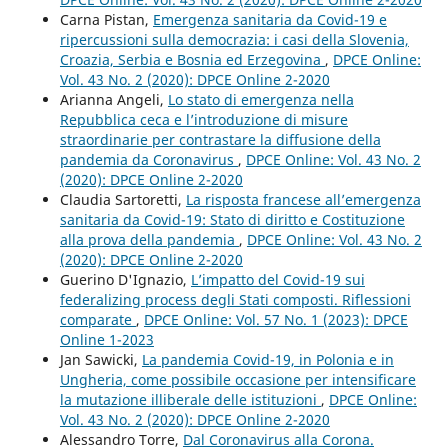
Carna Pistan,
Emergenza sanitaria da Covid-19 e
ripercussioni sulla democrazia: i casi della Slovenia,
Croazia, Serbia e Bosnia ed Erzegovina
,
DPCE Online:
Vol. 43 No. 2 (2020): DPCE Online 2-2020
Arianna Angeli,
Lo stato di emergenza nella
Repubblica ceca e l’introduzione di misure
straordinarie per contrastare la diffusione della
pandemia da Coronavirus
,
DPCE Online: Vol. 43 No. 2
(2020): DPCE Online 2-2020
Claudia Sartoretti,
La risposta francese all’emergenza
sanitaria da Covid-19: Stato di diritto e Costituzione
alla prova della pandemia
,
DPCE Online: Vol. 43 No. 2
(2020): DPCE Online 2-2020
Guerino D'Ignazio,
L’impatto del Covid-19 sui
federalizing process degli Stati composti. Riflessioni
comparate
,
DPCE Online: Vol. 57 No. 1 (2023): DPCE
Online 1-2023
Jan Sawicki,
La pandemia Covid-19, in Polonia e in
Ungheria, come possibile occasione per intensificare
la mutazione illiberale delle istituzioni
,
DPCE Online:
Vol. 43 No. 2 (2020): DPCE Online 2-2020
Alessandro Torre,
Dal Coronavirus alla Corona.