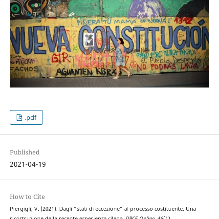
.pdf
Published
2021-04-19
How to Cite
Piergigli, V. (2021). Dagli “stati di eccezione” al processo costituente. Una
ricostruzione della recente esperienza cilena.
DPCE Online
,
46
(1).