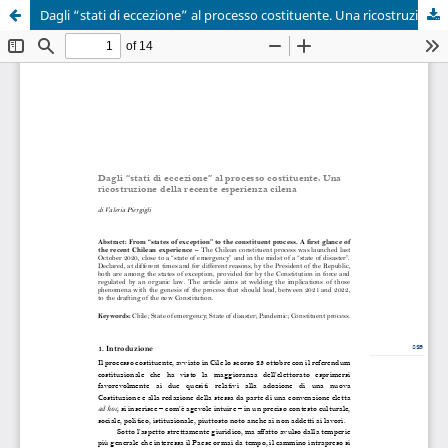
Dagli “stati di eccezione” al processo costituente. Una ricostruzione della recente esperienza cilena