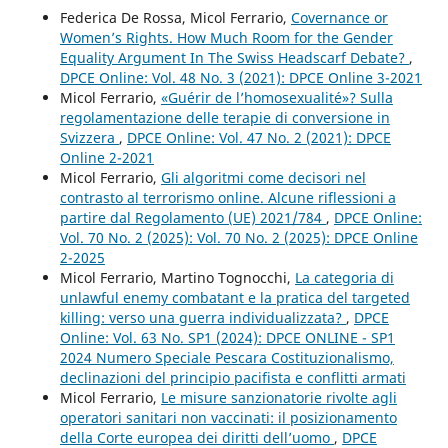
Federica De Rossa, Micol Ferrario,
Covernance or
Women’s Rights. How Much Room for the Gender
Equality Argument In The Swiss Headscarf Debate?
,
DPCE Online: Vol. 48 No. 3 (2021): DPCE Online 3-2021
Micol Ferrario,
«Guérir de l’homosexualité»? Sulla
regolamentazione delle terapie di conversione in
Svizzera
,
DPCE Online: Vol. 47 No. 2 (2021): DPCE
Online 2-2021
Micol Ferrario,
Gli algoritmi come decisori nel
contrasto al terrorismo online. Alcune riflessioni a
partire dal Regolamento (UE) 2021/784
,
DPCE Online:
Vol. 70 No. 2 (2025): Vol. 70 No. 2 (2025): DPCE Online
2-2025
Micol Ferrario, Martino Tognocchi,
La categoria di
unlawful enemy combatant e la pratica del targeted
killing: verso una guerra individualizzata?
,
DPCE
Online: Vol. 63 No. SP1 (2024): DPCE ONLINE - SP1
2024 Numero Speciale Pescara Costituzionalismo,
declinazioni del principio pacifista e conflitti armati
Micol Ferrario,
Le misure sanzionatorie rivolte agli
operatori sanitari non vaccinati: il posizionamento
della Corte europea dei diritti dell’uomo
,
DPCE