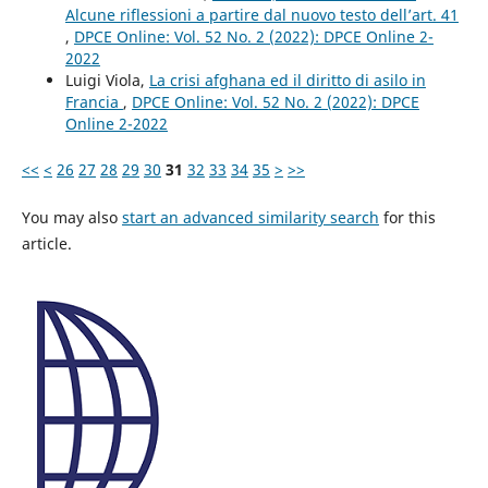
Alcune riflessioni a partire dal nuovo testo dell’art. 41
,
DPCE Online: Vol. 52 No. 2 (2022): DPCE Online 2-
2022
Luigi Viola,
La crisi afghana ed il diritto di asilo in
Francia
,
DPCE Online: Vol. 52 No. 2 (2022): DPCE
Online 2-2022
<<
<
26
27
28
29
30
31
32
33
34
35
>
>>
You may also
start an advanced similarity search
for this
article.