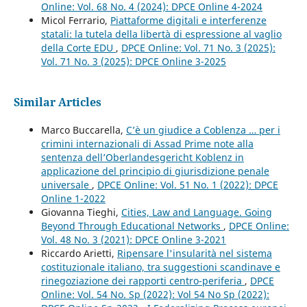
Online: Vol. 68 No. 4 (2024): DPCE Online 4-2024
Micol Ferrario,
Piattaforme digitali e interferenze
statali: la tutela della libertà di espressione al vaglio
della Corte EDU
,
DPCE Online: Vol. 71 No. 3 (2025):
Vol. 71 No. 3 (2025): DPCE Online 3-2025
Similar Articles
Marco Buccarella,
C’è un giudice a Coblenza … per i
crimini internazionali di Assad Prime note alla
sentenza dell’Oberlandesgericht Koblenz in
applicazione del principio di giurisdizione penale
universale
,
DPCE Online: Vol. 51 No. 1 (2022): DPCE
Online 1-2022
Giovanna Tieghi,
Cities, Law and Language. Going
Beyond Through Educational Networks
,
DPCE Online:
Vol. 48 No. 3 (2021): DPCE Online 3-2021
Riccardo Arietti,
Ripensare l'insularità nel sistema
costituzionale italiano, tra suggestioni scandinave e
rinegoziazione dei rapporti centro-periferia
,
DPCE
Online: Vol. 54 No. Sp (2022): Vol 54 No Sp (2022):