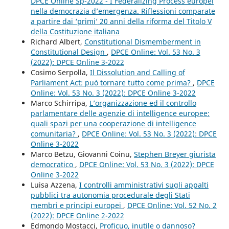
DPCE Online Sp-2022 - I Federalizing Process europei
nella democrazia d’emergenza. Riflessioni comparate
a partire dai ‘primi’ 20 anni della riforma del Titolo V
della Costituzione italiana
Richard Albert,
Constitutional Dismemberment in
Constitutional Design
,
DPCE Online: Vol. 53 No. 3
(2022): DPCE Online 3-2022
Cosimo Serpolla,
Il Dissolution and Calling of
Parliament Act: può tornare tutto come prima?
,
DPCE
Online: Vol. 53 No. 3 (2022): DPCE Online 3-2022
Marco Schirripa,
L’organizzazione ed il controllo
parlamentare delle agenzie di intelligence europee:
quali spazi per una cooperazione di intelligence
comunitaria?
,
DPCE Online: Vol. 53 No. 3 (2022): DPCE
Online 3-2022
Marco Betzu, Giovanni Coinu,
Stephen Breyer giurista
democratico
,
DPCE Online: Vol. 53 No. 3 (2022): DPCE
Online 3-2022
Luisa Azzena,
I controlli amministrativi sugli appalti
pubblici tra autonomia procedurale degli Stati
membri e principi europei
,
DPCE Online: Vol. 52 No. 2
(2022): DPCE Online 2-2022
Edmondo Mostacci,
Proficuo, inutile o dannoso?