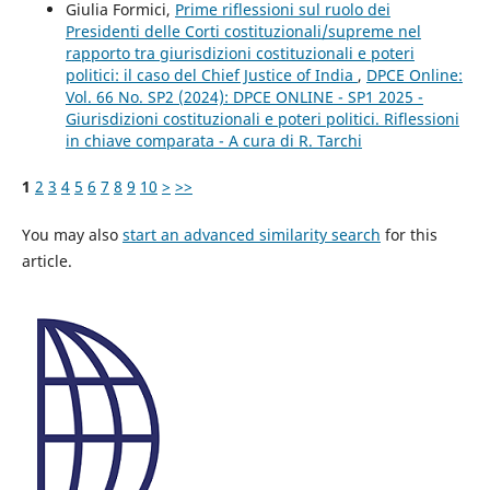
Giulia Formici,
Prime riflessioni sul ruolo dei
Presidenti delle Corti costituzionali/supreme nel
rapporto tra giurisdizioni costituzionali e poteri
politici: il caso del Chief Justice of India
,
DPCE Online:
Vol. 66 No. SP2 (2024): DPCE ONLINE - SP1 2025 -
Giurisdizioni costituzionali e poteri politici. Riflessioni
in chiave comparata - A cura di R. Tarchi
1
2
3
4
5
6
7
8
9
10
>
>>
You may also
start an advanced similarity search
for this
article.