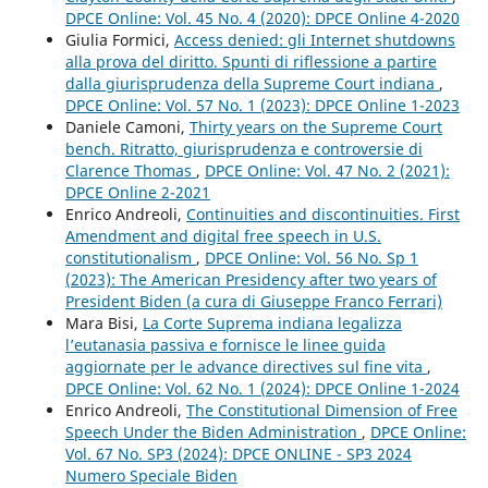
DPCE Online: Vol. 45 No. 4 (2020): DPCE Online 4-2020
Giulia Formici,
Access denied: gli Internet shutdowns
alla prova del diritto. Spunti di riflessione a partire
dalla giurisprudenza della Supreme Court indiana
,
DPCE Online: Vol. 57 No. 1 (2023): DPCE Online 1-2023
Daniele Camoni,
Thirty years on the Supreme Court
bench. Ritratto, giurisprudenza e controversie di
Clarence Thomas
,
DPCE Online: Vol. 47 No. 2 (2021):
DPCE Online 2-2021
Enrico Andreoli,
Continuities and discontinuities. First
Amendment and digital free speech in U.S.
constitutionalism
,
DPCE Online: Vol. 56 No. Sp 1
(2023): The American Presidency after two years of
President Biden (a cura di Giuseppe Franco Ferrari)
Mara Bisi,
La Corte Suprema indiana legalizza
l’eutanasia passiva e fornisce le linee guida
aggiornate per le advance directives sul fine vita
,
DPCE Online: Vol. 62 No. 1 (2024): DPCE Online 1-2024
Enrico Andreoli,
The Constitutional Dimension of Free
Speech Under the Biden Administration
,
DPCE Online:
Vol. 67 No. SP3 (2024): DPCE ONLINE - SP3 2024
Numero Speciale Biden