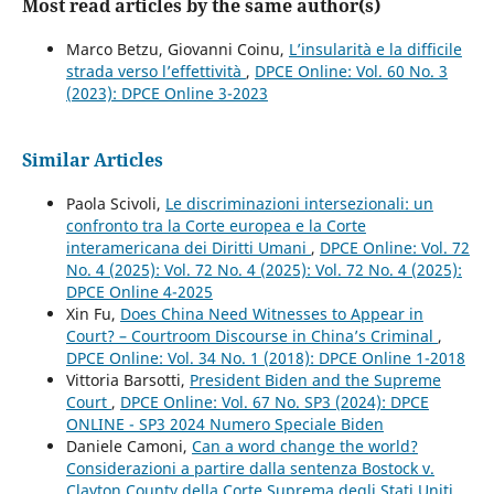
Most read articles by the same author(s)
Marco Betzu, Giovanni Coinu,
L’insularità e la difficile
strada verso l’effettività
,
DPCE Online: Vol. 60 No. 3
(2023): DPCE Online 3-2023
Similar Articles
Paola Scivoli,
Le discriminazioni intersezionali: un
confronto tra la Corte europea e la Corte
interamericana dei Diritti Umani
,
DPCE Online: Vol. 72
No. 4 (2025): Vol. 72 No. 4 (2025): Vol. 72 No. 4 (2025):
DPCE Online 4-2025
Xin Fu,
Does China Need Witnesses to Appear in
Court? – Courtroom Discourse in China’s Criminal
,
DPCE Online: Vol. 34 No. 1 (2018): DPCE Online 1-2018
Vittoria Barsotti,
President Biden and the Supreme
Court
,
DPCE Online: Vol. 67 No. SP3 (2024): DPCE
ONLINE - SP3 2024 Numero Speciale Biden
Daniele Camoni,
Can a word change the world?
Considerazioni a partire dalla sentenza Bostock v.
Clayton County della Corte Suprema degli Stati Uniti
,