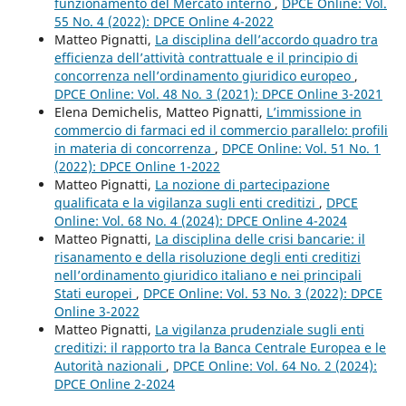
funzionamento del Mercato interno
,
DPCE Online: Vol.
55 No. 4 (2022): DPCE Online 4-2022
Matteo Pignatti,
La disciplina dell’accordo quadro tra
efficienza dell’attività contrattuale e il principio di
concorrenza nell’ordinamento giuridico europeo
,
DPCE Online: Vol. 48 No. 3 (2021): DPCE Online 3-2021
Elena Demichelis, Matteo Pignatti,
L’immissione in
commercio di farmaci ed il commercio parallelo: profili
in materia di concorrenza
,
DPCE Online: Vol. 51 No. 1
(2022): DPCE Online 1-2022
Matteo Pignatti,
La nozione di partecipazione
qualificata e la vigilanza sugli enti creditizi
,
DPCE
Online: Vol. 68 No. 4 (2024): DPCE Online 4-2024
Matteo Pignatti,
La disciplina delle crisi bancarie: il
risanamento e della risoluzione degli enti creditizi
nell’ordinamento giuridico italiano e nei principali
Stati europei
,
DPCE Online: Vol. 53 No. 3 (2022): DPCE
Online 3-2022
Matteo Pignatti,
La vigilanza prudenziale sugli enti
creditizi: il rapporto tra la Banca Centrale Europea e le
Autorità nazionali
,
DPCE Online: Vol. 64 No. 2 (2024):
DPCE Online 2-2024