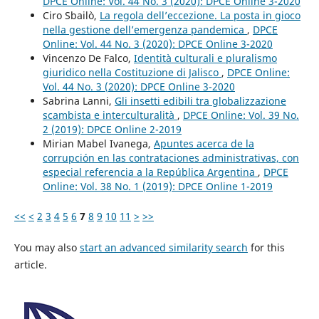
DPCE Online: Vol. 44 No. 3 (2020): DPCE Online 3-2020
Ciro Sbailò,
La regola dell’eccezione. La posta in gioco
nella gestione dell’emergenza pandemica
,
DPCE
Online: Vol. 44 No. 3 (2020): DPCE Online 3-2020
Vincenzo De Falco,
Identità culturali e pluralismo
giuridico nella Costituzione di Jalisco
,
DPCE Online:
Vol. 44 No. 3 (2020): DPCE Online 3-2020
Sabrina Lanni,
Gli insetti edibili tra globalizzazione
scambista e interculturalità
,
DPCE Online: Vol. 39 No.
2 (2019): DPCE Online 2-2019
Mirian Mabel Ivanega,
Apuntes acerca de la
corrupción en las contrataciones administrativas, con
especial referencia a la República Argentina
,
DPCE
Online: Vol. 38 No. 1 (2019): DPCE Online 1-2019
<<
<
2
3
4
5
6
7
8
9
10
11
>
>>
You may also
start an advanced similarity search
for this
article.