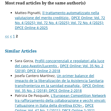
Most read articles by the same author(s)
Matteo Pignatti,
Il trattamento automatizzato nella
valutazione del merito creditizio
,
DPCE Online: Vol. 72
No. 4 (2025): Vol. 72 No. 4 (2025): Vol. 72 No. 4 (2025):
DPCE Online 4-2025
<<
<
1
2
Similar Articles
Sara Gorza,
Profili concorrenziali e regolatori alla luce
del caso Avastin/Lucentis
,
DPCE Online: Vol. 35 No. 2
(2018): DPCE Online 2-2018
Josefa Cantero Martínez,
Un primer balance del
impacto de la liberalización de la Asistencia Sanitaria
transfronteriza en la sanidad española
,
DPCE Online:
Vol. 35 No. 2 (2018): DPCE Online 2-2018
Patrizia De Pasquale,
L’European Competition Network
tra rafforzamento della collaborazione e vecchi vincoli:
l’attuazione in Italia della direttiva ECN+
,
DPCE
Online: Vol. 47 No. 2 (2021): DPCE Online 2-2021