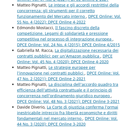
Matteo Pignatti,
Le intese e gli accordi restrittivi della
concorrenza: gli strumenti per il corretto
funzionamento del Mercato interno
,
DPCE Online: Vol.
55 No. 4 (2022): DPCE Online 4-2022
Edmondo Mostacci,
Il fascino discreto della
competizione. Legami di solidarietà e pressione
competitiva nel processo di integrazione europea
,
DPCE Online: Vol. 24 No. 4 (2015): DPCE Online 4/2015
Gabriella M. Racca,
La digitalizzazione necessaria dei
contratti pubblici: per un’Amazon pubblica
,
DPCE
Online: Vol. 45 No. 4 (2020): DPCE Online 4-2020
Matteo Pignatti,
Le strategie europee per
l’innovazione nei contratti pubblici
,
DPCE Online: Vol.
47 No. 2 (2021): DPCE Online 2-2021
Matteo Pignatti,
La disciplina dell’accordo quadro tra
efficienza dell’attività contrattuale e il principio di
concorrenza nell’ordinamento giuridico europeo
,
DPCE Online: Vol. 48 No. 3 (2021): DPCE Online 3-2021
Davide Diverio,
La Corte di giustizia conferma l’ormai
inestricabile intreccio fra libertà economiche e diritti
fondamentali nel mercato interno
,
DPCE Online: Vol.
44 No. 3 (2020): DPCE Online 3-2020