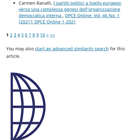
Carmen Ranalli,
I partiti politici a livello europeo:
verso una complessa genesi dell’organizzazione
democratica interna
,
DPCE Online: Vol. 46 No. 1
(2021): DPCE Online 1-2021
1
2
3
4
5
6
7
8
9
10
>
>>
You may also
start an advanced similarity search
for this
article.