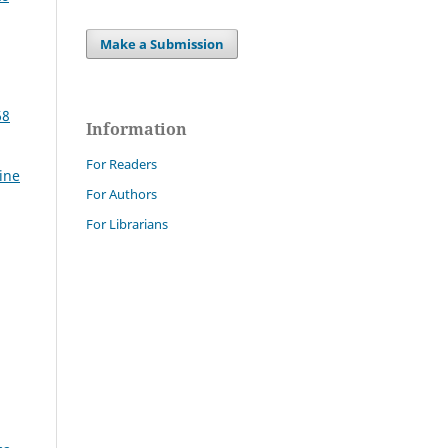
Make a Submission
68
Information
For Readers
ine
For Authors
For Librarians