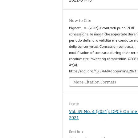
How to Cite
Pignatti, M. (2022). I contratti pubblici di
concessione: le modifiche apportate durant
periodo della loro validità e le condotte el
della concorrenza: Concession contracts:
modification of contracts during their ter
conduct circumventing competition.
DPCE 
49
(4).
https://doi.org/10.57660/dpceonline.2021
More Citation Formats
Issue
Vol. 49 No. 4 (2021): DPCE Online
2021
Section