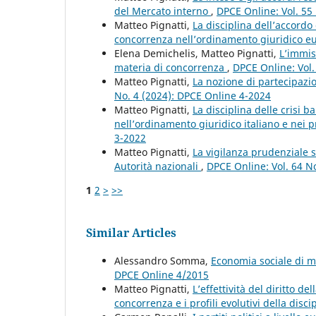
del Mercato interno
,
DPCE Online: Vol. 55
Matteo Pignatti,
La disciplina dell’accordo 
concorrenza nell’ordinamento giuridico 
Elena Demichelis, Matteo Pignatti,
L’immis
materia di concorrenza
,
DPCE Online: Vol.
Matteo Pignatti,
La nozione di partecipazion
No. 4 (2024): DPCE Online 4-2024
Matteo Pignatti,
La disciplina delle crisi b
nell’ordinamento giuridico italiano e nei p
3-2022
Matteo Pignatti,
La vigilanza prudenziale su
Autorità nazionali
,
DPCE Online: Vol. 64 N
1
2
>
>>
Similar Articles
Alessandro Somma,
Economia sociale di m
DPCE Online 4/2015
Matteo Pignatti,
L’effettività del diritto de
concorrenza e i profili evolutivi della disci