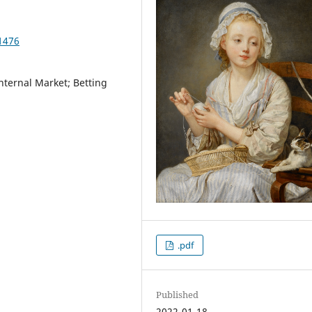
1476
nternal Market; Betting
.pdf
Published
2022-01-18