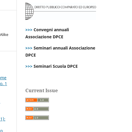
>>>
Convegni annuali
Alike
Associazione DPCE
>>>
Seminari annuali Associazione
DPCE
>>>
Seminari Scuola DPCE
come
o. 1
Current Issue
2
1):
to