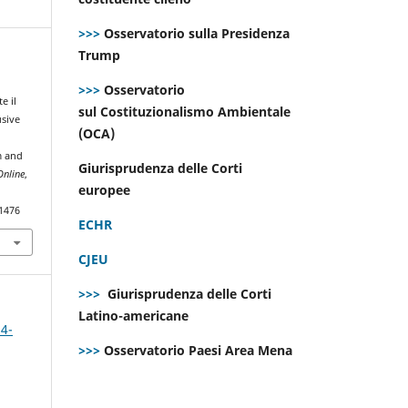
>>>
Osservatorio sulla Presidenza
Trump
>>>
Osservatorio
e il
sul Costituzionalismo Ambientale
usive
(OCA)
m and
Giurisprudenza delle Corti
Online
,
europee
.1476
ECHR
CJEU
>>>
Giurisprudenza delle Corti
Latino-americane
 4-
>>>
Osservatorio Paesi Area Mena