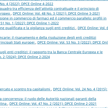
 No. 4 (2022): DPCE Online 4-2022
quadro tra efficienza dell’attività contrattuale e il principio di
europeo
,
DPCE Online: Vol. 48 No. 3 (2021): DPCE Online 3-2021
sione in commercio di farmaci ed il commercio parallelo: profili in
 51 No. 1 (2022): DPCE Online 1-2022
e qualificata e la vigilanza sugli enti creditizi
,
DPCE Online: Vol. 
ancarie: il risanamento e della risoluzione degli enti creditizi
rincipali Stati europei
,
DPCE Online: Vol. 53 No. 3 (2022): DPCE Onl
gli enti creditizi: il rapporto tra la Banca Centrale Europea e le
o. 2 (2024): DPCE Online 2-2024
ercato e scontro tra capitalismi
,
DPCE Online: Vol. 24 No. 4 (2015):
lla concorrenza: il ruolo delle Autorità nazionali garanti della
plina
,
DPCE Online: Vol. 47 No. 2 (2021): DPCE Online 2-2021