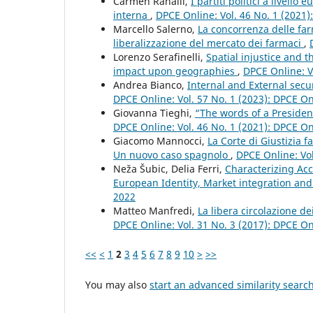
Carmen Ranalli,
I partiti politici a livel
interna
,
DPCE Online: Vol. 46 No. 1 (2021
Marcello Salerno,
La concorrenza delle far
liberalizzazione del mercato dei farmaci
,
Lorenzo Serafinelli,
Spatial injustice and 
impact upon geographies
,
DPCE Online: V
Andrea Bianco,
Internal and External secu
DPCE Online: Vol. 57 No. 1 (2023): DPCE O
Giovanna Tieghi,
“The words of a Presiden
DPCE Online: Vol. 46 No. 1 (2021): DPCE O
Giacomo Mannocci,
La Corte di Giustizia f
Un nuovo caso spagnolo
,
DPCE Online: Vol
Neža Šubic, Delia Ferri,
Characterizing Acce
European Identity, Market integration and
2022
Matteo Manfredi,
La libera circolazione d
DPCE Online: Vol. 31 No. 3 (2017): DPCE O
<<
<
1
2
3
4
5
6
7
8
9
10
>
>>
You may also
start an advanced similarity searc