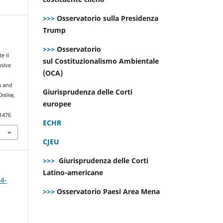
>>>
Osservatorio sulla Presidenza
Trump
>>>
Osservatorio
e il
sul Costituzionalismo Ambientale
usive
(OCA)
m and
Giurisprudenza delle Corti
Online
,
europee
.1476
ECHR
CJEU
>>>
Giurisprudenza delle Corti
Latino-americane
 4-
>>>
Osservatorio Paesi Area Mena