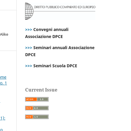
>>>
Convegni annuali
Alike
Associazione DPCE
>>>
Seminari annuali Associazione
DPCE
>>>
Seminari Scuola DPCE
come
o. 1
Current Issue
2
1):
to