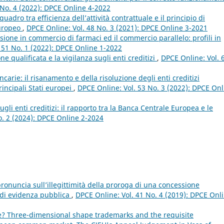
 No. 4 (2022): DPCE Online 4-2022
quadro tra efficienza dell’attività contrattuale e il principio di
europeo
,
DPCE Online: Vol. 48 No. 3 (2021): DPCE Online 3-2021
sione in commercio di farmaci ed il commercio parallelo: profili in
 51 No. 1 (2022): DPCE Online 1-2022
e qualificata e la vigilanza sugli enti creditizi
,
DPCE Online: Vol. 
ancarie: il risanamento e della risoluzione degli enti creditizi
rincipali Stati europei
,
DPCE Online: Vol. 53 No. 3 (2022): DPCE Onl
gli enti creditizi: il rapporto tra la Banca Centrale Europea e le
o. 2 (2024): DPCE Online 2-2024
 pronuncia sull’illegittimità della proroga di una concessione
 di evidenza pubblica
,
DPCE Online: Vol. 41 No. 4 (2019): DPCE Onl
e? Three-dimensional shape trademarks and the requisite