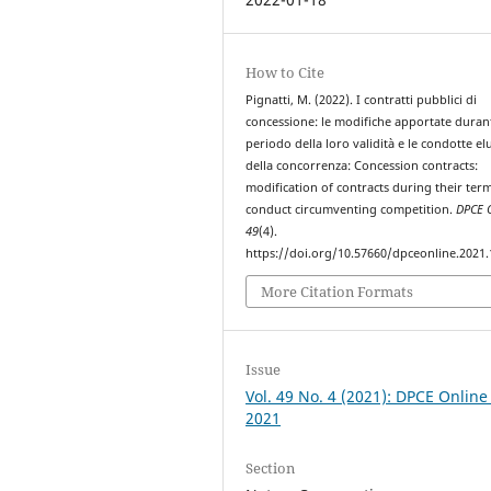
How to Cite
Pignatti, M. (2022). I contratti pubblici di
concessione: le modifiche apportate durant
periodo della loro validità e le condotte el
della concorrenza: Concession contracts:
modification of contracts during their ter
conduct circumventing competition.
DPCE 
49
(4).
https://doi.org/10.57660/dpceonline.2021
More Citation Formats
Issue
Vol. 49 No. 4 (2021): DPCE Online
2021
Section