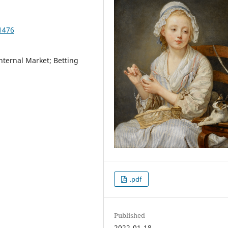
1476
nternal Market; Betting
.pdf
Published
2022-01-18