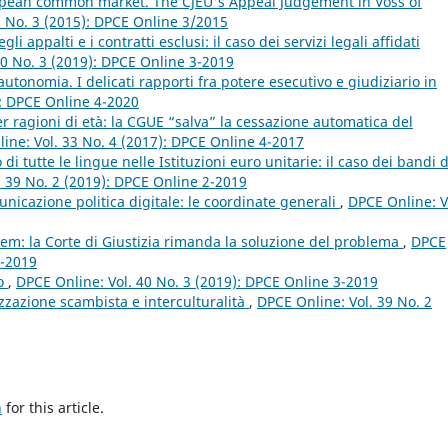
uropean common market. The CJEU's Appeal Judgement in Voss of
3 No. 3 (2015): DPCE Online 3/2015
gli appalti e i contratti esclusi: il caso dei servizi legali affidati
40 No. 3 (2019): DPCE Online 3-2019
tonomia. I delicati rapporti fra potere esecutivo e giudiziario in
): DPCE Online 4-2020
r ragioni di età: la CGUE “salva” la cessazione automatica del
ine: Vol. 33 No. 4 (2017): DPCE Online 4-2017
o di tutte le lingue nelle Istituzioni euro unitarie: il caso dei bandi d
. 39 No. 2 (2019): DPCE Online 2-2019
nicazione politica digitale: le coordinate generali
,
DPCE Online: V
idem: la Corte di Giustizia rimanda la soluzione del problema
,
DPCE
3-2019
to
,
DPCE Online: Vol. 40 No. 3 (2019): DPCE Online 3-2019
alizzazione scambista e interculturalità
,
DPCE Online: Vol. 39 No. 2
h
for this article.