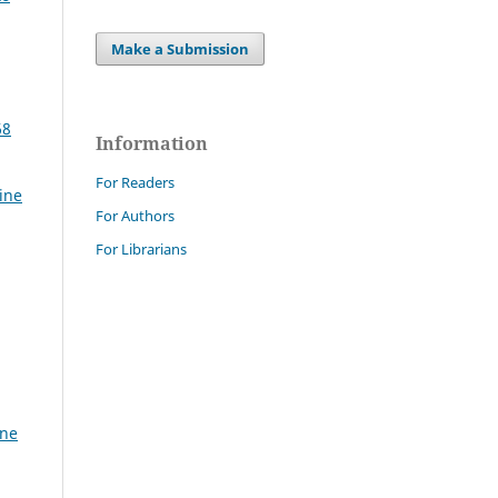
Make a Submission
68
Information
For Readers
ine
For Authors
For Librarians
ine