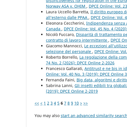
distinctiveness for registration in the E
Norway ASA v. OHIM
,
DPCE Online: Vol. 2
Laura Uccello Barretta,
Il diritto europeo de
all’esterno dalle PPAA
,
DPCE Online: Vol. 
Eleonora Ceccherini,
Indipendenza senza au
Canada
,
DPCE Online: Vol. 45 No. 4 (2020
Nicolò Fuccaro,
Disparità di trattamento pe
contratto di lavoro intermittente
,
DPCE Onl
Giacomo Mannocci,
Le eccezioni all’utilizz
selezione del personale
,
DPCE Online: Vol
Roberto Borrello,
La regolazione della comu
74 No. 2 (2026): DPCE Online 2-2026
Francesco Gallarati,
Antitrust e ne bis in 
Online: Vol. 40 No. 3 (2019): DPCE Online 
Fernanda Faini,
Big data, algoritmi e dirit
Sabrina Lanni,
Gli insetti edibili tra glob
(2019): DPCE Online 2-2019
<<
<
1
2
3
4
5
6
7
8
9
10
>
>>
You may also
start an advanced similarity searc