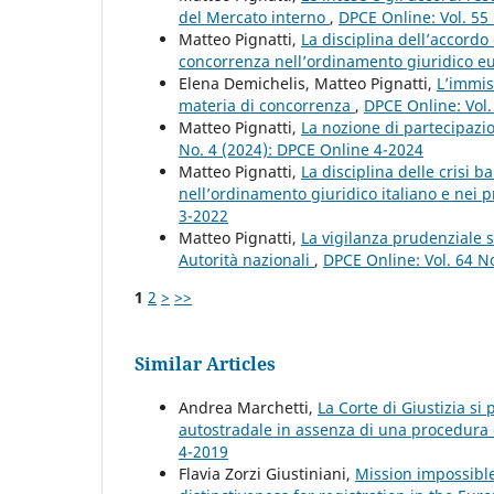
del Mercato interno
,
DPCE Online: Vol. 55
Matteo Pignatti,
La disciplina dell’accordo 
concorrenza nell’ordinamento giuridico 
Elena Demichelis, Matteo Pignatti,
L’immis
materia di concorrenza
,
DPCE Online: Vol.
Matteo Pignatti,
La nozione di partecipazion
No. 4 (2024): DPCE Online 4-2024
Matteo Pignatti,
La disciplina delle crisi b
nell’ordinamento giuridico italiano e nei p
3-2022
Matteo Pignatti,
La vigilanza prudenziale su
Autorità nazionali
,
DPCE Online: Vol. 64 N
1
2
>
>>
Similar Articles
Andrea Marchetti,
La Corte di Giustizia si
autostradale in assenza di una procedura
4-2019
Flavia Zorzi Giustiniani,
Mission impossibl