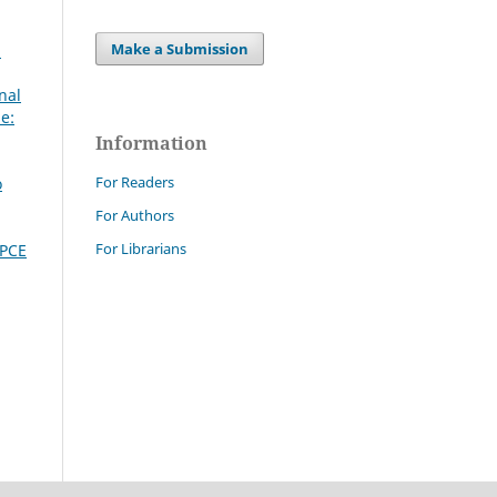
Make a Submission
n
nal
e:
Information
For Readers
o
For Authors
For Librarians
DPCE