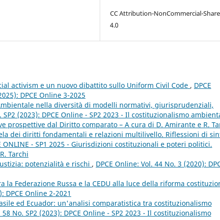
CC Attribution-NonCommercial-Share
4.0
icial activism e un nuovo dibattito sullo Uniform Civil Code
,
DPCE
 (2025): DPCE Online 3-2025
Ambientale nella diversità di modelli normativi, giurisprudenziali,
. SP2 (2023): DPCE Online - SP2 2023 - Il costituzionalismo ambient
 prospettive dal Diritto comparato – A cura di D. Amirante e R. Ta
ela dei diritti fondamentali e relazioni multilivello. Riflessioni di sin
ONLINE - SP1 2025 - Giurisdizioni costituzionali e poteri politici.
R. Tarchi
iustizia: potenzialità e rischi
,
DPCE Online: Vol. 44 No. 3 (2020): DP
a la Federazione Russa e la CEDU alla luce della riforma costituzio
1): DPCE Online 2-2021
Brasile ed Ecuador: un'analisi comparatistica tra costituzionalismo
 58 No. SP2 (2023): DPCE Online - SP2 2023 - Il costituzionalismo