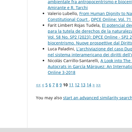
ambientale fra antropocentrismo e biocent
Amirante e R. Tarchi
Valerio Lubello,
From Human Dignity to Nat
Constitutional Court
,
DPCE Online: Vol. 71
Farit Limbert Rojas Tudela,
El potencial de
para la tutela de derechos de la naturalez
Vol. 58 No. SP2 (2023): DPCE Online - SP2 
biocentrismo. Nuove prospettive dal Diritt
Luca Paladini,
L’archiviazione del caso Du
nel sistema interamericano dei diritti del
Nicolás Carrillo-Santarelli,
A Look into The
Autocrats in García Márquez: An Internati
Online 3-2018
<<
<
5
6
7
8
9
10
11
12
13
14
>
>>
You may also
start an advanced similarity searc