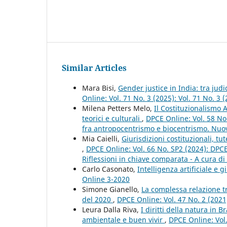
Similar Articles
Mara Bisi,
Gender justice in India: tra jud
Online: Vol. 71 No. 3 (2025): Vol. 71 No. 3
Milena Petters Melo,
Il Costituzionalismo 
teorici e culturali
,
DPCE Online: Vol. 58 No
fra antropocentrismo e biocentrismo. Nuove
Mia Caielli,
Giurisdizioni costituzionali, tut
,
DPCE Online: Vol. 66 No. SP2 (2024): DPCE 
Riflessioni in chiave comparata - A cura di 
Carlo Casonato,
Intelligenza artificiale e g
Online 3-2020
Simone Gianello,
La complessa relazione tr
del 2020
,
DPCE Online: Vol. 47 No. 2 (202
Leura Dalla Riva,
I diritti della natura in 
ambientale e buen vivir
,
DPCE Online: Vol.