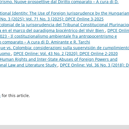
rismo. Nuove prospettive dal Diritto comparato – A cura di D.
ional Identity: The Use of Foreign Jurisprudence by the Hungaria
 No. 3 (2025): Vol. 71 No. 3 (2025): DPCE Online 3-2025
colonial de la jurisprudencia del Tribunal Constitucional Plurinacio
a en el marco del paradigma biocéntrico del Vivir Bien
,
DPCE Onlin
2023 - Il costituzionalismo ambientale fra antropocentrismo e
o comparato – A cura di D. Amirante e R. Tarchi
que vs. Colombia: considerazioni sulla supervisión de cumplimient
l’uomo
,
DPCE Online: Vol. 43 No. 2 (2020): DPCE Online 2-2020
 Human Rights and Inter-State Abuses of Foreign Powers and
onal Law and Literature Study
,
DPCE Online: Vol. 36 No. 3 (2018): 
h
for this article.