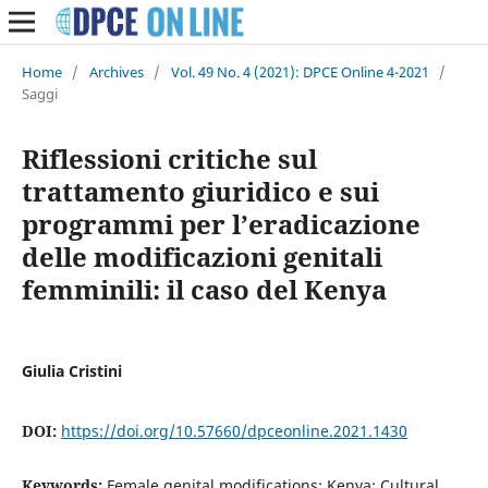
Home
/
Archives
/
Vol. 49 No. 4 (2021): DPCE Online 4-2021
/
Saggi
Riflessioni critiche sul
trattamento giuridico e sui
programmi per l’eradicazione
delle modificazioni genitali
femminili: il caso del Kenya
Giulia Cristini
DOI:
https://doi.org/10.57660/dpceonline.2021.1430
Keywords:
Female genital modifications; Kenya; Cultural