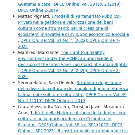
Guatemala case
,
DPCE Online: Vol. 39 No. 2 (2019):
DPCE Online 2-2019
Matteo Pignatti,
I modelli di Partenariato Pubblico-
Privato nella gestione e valorizzazione dei beni
culturali come strumento per la creazione di
ecosistemi innovativi e di sviluppo economico e sociale
,
DPCE Online: Vol. 51 No. 1 (2022): DPCE Online 1-
2022
Manfredi Marciante,
The right to a healthy
environment under the ACHR: an unprecedent
decision of the Inter-American Court of Human Rights
,
DPCE Online: Vol. 43 No. 2 (2020): DPCE Online 2-
2020
Serena Baldin, Sara De Vido,
Strumenti di gestione
della diversità culturale dei popoli indigeni in America
Latina: note sull’interculturalità
,
DPCE Online: Vol. 39
No. 2 (2019): DPCE Online 2-2019
Laura Alessandra Nocera, Christian Javier Mosquera
Arias,
I diritti della Natura e il ruolo della dimensione
culturale nella giurisprudenza di Colombia ed
Ecuador
,
DPCE Online: Vol. 58 No. SP2 (2023): DPCE
Online - SP2 2023 - Il costituzionalismo ambientale fra