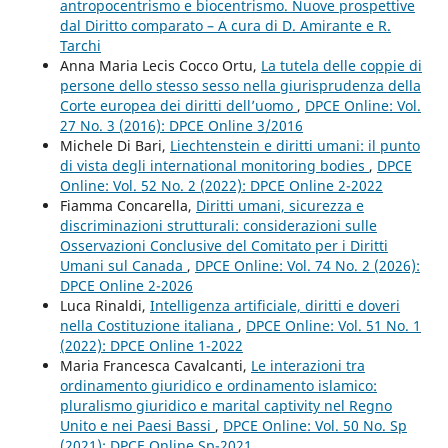
antropocentrismo e biocentrismo. Nuove prospettive
dal Diritto comparato – A cura di D. Amirante e R.
Tarchi
Anna Maria Lecis Cocco Ortu,
La tutela delle coppie di
persone dello stesso sesso nella giurisprudenza della
Corte europea dei diritti dell’uomo
,
DPCE Online: Vol.
27 No. 3 (2016): DPCE Online 3/2016
Michele Di Bari,
Liechtenstein e diritti umani: il punto
di vista degli international monitoring bodies
,
DPCE
Online: Vol. 52 No. 2 (2022): DPCE Online 2-2022
Fiamma Concarella,
Diritti umani, sicurezza e
discriminazioni strutturali: considerazioni sulle
Osservazioni Conclusive del Comitato per i Diritti
Umani sul Canada
,
DPCE Online: Vol. 74 No. 2 (2026):
DPCE Online 2-2026
Luca Rinaldi,
Intelligenza artificiale, diritti e doveri
nella Costituzione italiana
,
DPCE Online: Vol. 51 No. 1
(2022): DPCE Online 1-2022
Maria Francesca Cavalcanti,
Le interazioni tra
ordinamento giuridico e ordinamento islamico:
pluralismo giuridico e marital captivity nel Regno
Unito e nei Paesi Bassi
,
DPCE Online: Vol. 50 No. Sp
(2021): DPCE Online Sp-2021