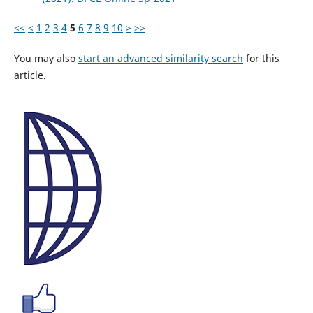
<<
<
1
2
3
4
5
6
7
8
9
10
>
>>
You may also
start an advanced similarity search
for this
article.