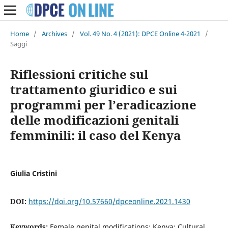
Home
/
Archives
/
Vol. 49 No. 4 (2021): DPCE Online 4-2021
/
Saggi
Riflessioni critiche sul
trattamento giuridico e sui
programmi per l’eradicazione
delle modificazioni genitali
femminili: il caso del Kenya
Giulia Cristini
DOI:
https://doi.org/10.57660/dpceonline.2021.1430
Keywords:
Female genital modifications; Kenya; Cultural