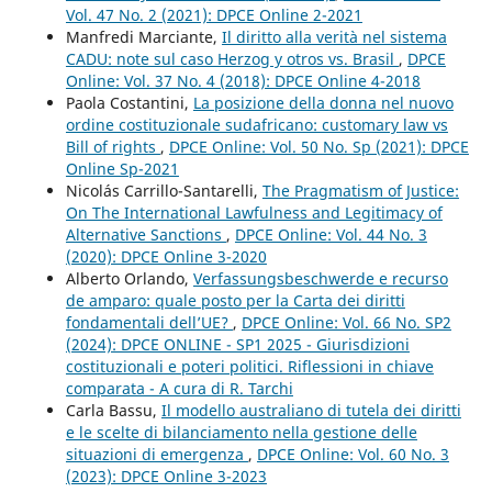
Vol. 47 No. 2 (2021): DPCE Online 2-2021
Manfredi Marciante,
Il diritto alla verità nel sistema
CADU: note sul caso Herzog y otros vs. Brasil
,
DPCE
Online: Vol. 37 No. 4 (2018): DPCE Online 4-2018
Paola Costantini,
La posizione della donna nel nuovo
ordine costituzionale sudafricano: customary law vs
Bill of rights
,
DPCE Online: Vol. 50 No. Sp (2021): DPCE
Online Sp-2021
Nicolás Carrillo-Santarelli,
The Pragmatism of Justice:
On The International Lawfulness and Legitimacy of
Alternative Sanctions
,
DPCE Online: Vol. 44 No. 3
(2020): DPCE Online 3-2020
Alberto Orlando,
Verfassungsbeschwerde e recurso
de amparo: quale posto per la Carta dei diritti
fondamentali dell’UE?
,
DPCE Online: Vol. 66 No. SP2
(2024): DPCE ONLINE - SP1 2025 - Giurisdizioni
costituzionali e poteri politici. Riflessioni in chiave
comparata - A cura di R. Tarchi
Carla Bassu,
Il modello australiano di tutela dei diritti
e le scelte di bilanciamento nella gestione delle
situazioni di emergenza
,
DPCE Online: Vol. 60 No. 3
(2023): DPCE Online 3-2023