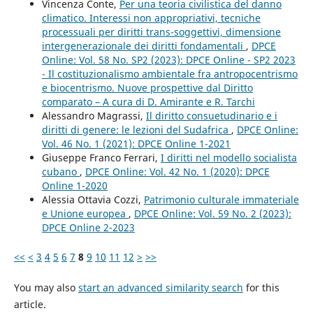
Vincenza Conte,
Per una teoria civilistica del danno
climatico. Interessi non appropriativi, tecniche
processuali per diritti trans-soggettivi, dimensione
intergenerazionale dei diritti fondamentali
,
DPCE
Online: Vol. 58 No. SP2 (2023): DPCE Online - SP2 2023
- Il costituzionalismo ambientale fra antropocentrismo
e biocentrismo. Nuove prospettive dal Diritto
comparato – A cura di D. Amirante e R. Tarchi
Alessandro Magrassi,
Il diritto consuetudinario e i
diritti di genere: le lezioni del Sudafrica
,
DPCE Online:
Vol. 46 No. 1 (2021): DPCE Online 1-2021
Giuseppe Franco Ferrari,
I diritti nel modello socialista
cubano
,
DPCE Online: Vol. 42 No. 1 (2020): DPCE
Online 1-2020
Alessia Ottavia Cozzi,
Patrimonio culturale immateriale
e Unione europea
,
DPCE Online: Vol. 59 No. 2 (2023):
DPCE Online 2-2023
<<
<
3
4
5
6
7
8
9
10
11
12
>
>>
You may also
start an advanced similarity search
for this
article.