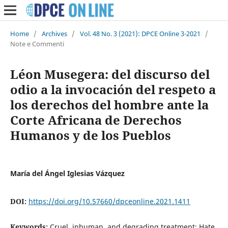
Home
/
Archives
/
Vol. 48 No. 3 (2021): DPCE Online 3-2021
/
Note e Commenti
Léon Musegera: del discurso del
odio a la invocación del respeto a
los derechos del hombre ante la
Corte Africana de Derechos
Humanos y de los Pueblos
María del Ángel Iglesias Vázquez
DOI:
https://doi.org/10.57660/dpceonline.2021.1411
Keywords:
Cruel, inhuman, and degrading treatment; Hate