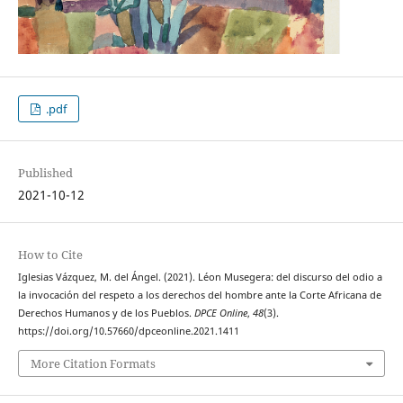
.pdf
Published
2021-10-12
How to Cite
Iglesias Vázquez, M. del Ángel. (2021). Léon Musegera: del discurso del odio a
la invocación del respeto a los derechos del hombre ante la Corte Africana de
Derechos Humanos y de los Pueblos.
DPCE Online
,
48
(3).
https://doi.org/10.57660/dpceonline.2021.1411
More Citation Formats