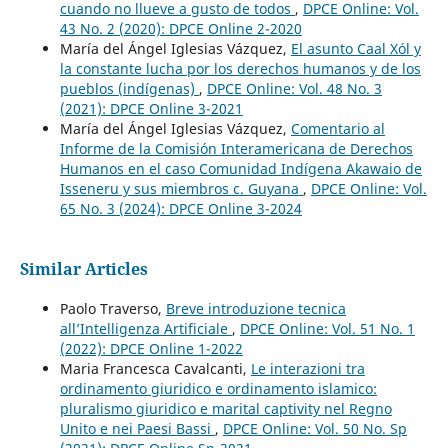
cuando no llueve a gusto de todos
,
DPCE Online: Vol.
43 No. 2 (2020): DPCE Online 2-2020
María del Ángel Iglesias Vázquez,
El asunto Caal Xól y
la constante lucha por los derechos humanos y de los
pueblos (indígenas)
,
DPCE Online: Vol. 48 No. 3
(2021): DPCE Online 3-2021
María del Ángel Iglesias Vázquez,
Comentario al
Informe de la Comisión Interamericana de Derechos
Humanos en el caso Comunidad Indígena Akawaio de
Isseneru y sus miembros c. Guyana
,
DPCE Online: Vol.
65 No. 3 (2024): DPCE Online 3-2024
Similar Articles
Paolo Traverso,
Breve introduzione tecnica
all’Intelligenza Artificiale
,
DPCE Online: Vol. 51 No. 1
(2022): DPCE Online 1-2022
Maria Francesca Cavalcanti,
Le interazioni tra
ordinamento giuridico e ordinamento islamico:
pluralismo giuridico e marital captivity nel Regno
Unito e nei Paesi Bassi
,
DPCE Online: Vol. 50 No. Sp