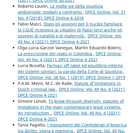
(2021): DPCE Online Sp-2021
Roberto Louvin,
Le molte vie della giustizia
ambientale: modelli a confronto
,
DPCE Online: Vol. 37
No. 4 (2018): DPCE Online 4-2018
Fabio Masci,
Dopo gli assegni per il nucleo familiare,
la CGUE riconosce ai cittadini di Paesi terzi anche gli
assegni di natalità e di maternità
,
DPCE Online: Vol.
49 No. 4 (2021): DPCE Online 4-2021
Olga Lucia Garzon Vanegas, Martin Eduardo Botero,
La prescrizione del reato in Colombia
,
DPCE Online:
Vol. 49 No. 4 (2021): DPCE Online 4-2021
Lucia Busatta,
Farmaci off-label ed equilibrio interno
dei sistemi sanitari: la parola della Corte di Giustizia
,
DPCE Online: Vol. 38 No. 1 (2019): DPCE Online 1-2019
P.A.M. Mevis, M.C. de Rade,
Statute of limitations in
Dutch criminal law
,
DPCE Online: Vol. 49 No. 4 (2021):
DPCE Online 4-2021
Simone Lonati,
To know through diversity: statutes of
limitations in the main contemporary legal systems.
An introduction.
,
DPCE Online: Vol. 49 No. 4 (2021):
DPCE Online 4-2021
Tania Pagotto,
I monumenti dei Confederati d’America
tra diritto, storia e memoria
,
DPCE Online: Vol. 49 No.