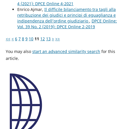
4 (2021): DPCE Online 4-2021
Enrico Ajmar,
Il difficile bilanciamento tra tagli alla
retribuzione dei giudici e principi di eguaglianza e
indipendenza dell’ordine giudiziario
,
DPCE Online:
Vol. 39 No. 2 (2019): DPCE Online 2-2019
<<
<
6
7
8
9
10
11
12
13
>
>>
You may also
start an advanced similarity search
for this
article.