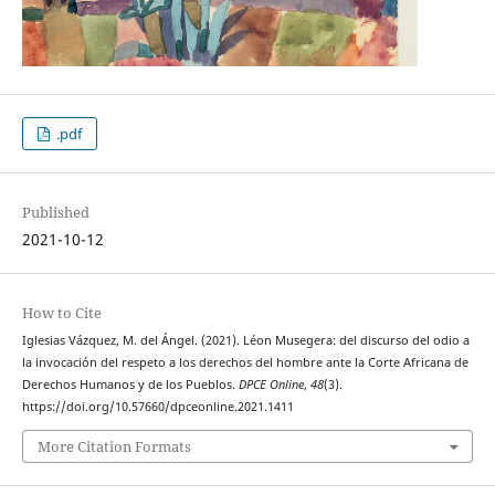
.pdf
Published
2021-10-12
How to Cite
Iglesias Vázquez, M. del Ángel. (2021). Léon Musegera: del discurso del odio a
la invocación del respeto a los derechos del hombre ante la Corte Africana de
Derechos Humanos y de los Pueblos.
DPCE Online
,
48
(3).
https://doi.org/10.57660/dpceonline.2021.1411
More Citation Formats