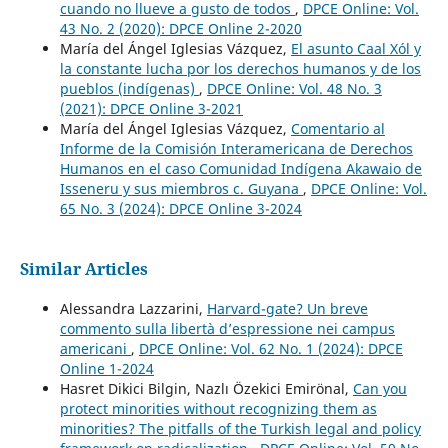
cuando no llueve a gusto de todos
,
DPCE Online: Vol.
43 No. 2 (2020): DPCE Online 2-2020
María del Ángel Iglesias Vázquez,
El asunto Caal Xól y
la constante lucha por los derechos humanos y de los
pueblos (indígenas)
,
DPCE Online: Vol. 48 No. 3
(2021): DPCE Online 3-2021
María del Ángel Iglesias Vázquez,
Comentario al
Informe de la Comisión Interamericana de Derechos
Humanos en el caso Comunidad Indígena Akawaio de
Isseneru y sus miembros c. Guyana
,
DPCE Online: Vol.
65 No. 3 (2024): DPCE Online 3-2024
Similar Articles
Alessandra Lazzarini,
Harvard-gate? Un breve
commento sulla libertà d’espressione nei campus
americani
,
DPCE Online: Vol. 62 No. 1 (2024): DPCE
Online 1-2024
Hasret Dikici Bilgin, Nazlı Özekici Emirönal,
Can you
protect minorities without recognizing them as
minorities? The pitfalls of the Turkish legal and policy