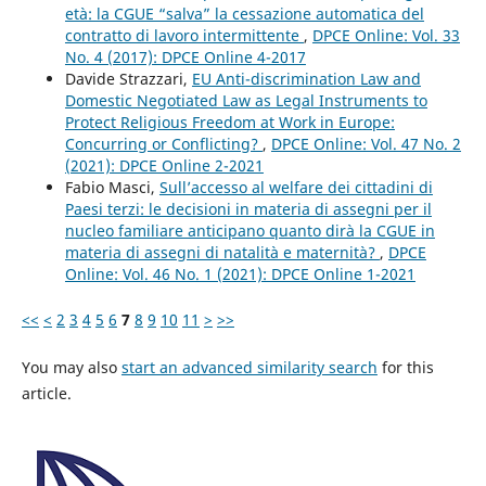
età: la CGUE “salva” la cessazione automatica del
contratto di lavoro intermittente
,
DPCE Online: Vol. 33
No. 4 (2017): DPCE Online 4-2017
Davide Strazzari,
EU Anti-discrimination Law and
Domestic Negotiated Law as Legal Instruments to
Protect Religious Freedom at Work in Europe:
Concurring or Conflicting?
,
DPCE Online: Vol. 47 No. 2
(2021): DPCE Online 2-2021
Fabio Masci,
Sull’accesso al welfare dei cittadini di
Paesi terzi: le decisioni in materia di assegni per il
nucleo familiare anticipano quanto dirà la CGUE in
materia di assegni di natalità e maternità?
,
DPCE
Online: Vol. 46 No. 1 (2021): DPCE Online 1-2021
<<
<
2
3
4
5
6
7
8
9
10
11
>
>>
You may also
start an advanced similarity search
for this
article.