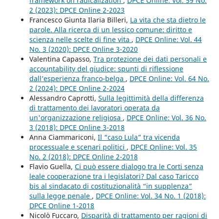
framework on radicalization
,
DPCE Online: Vol. 59 No.
2 (2023): DPCE Online 2-2023
Francesco Giunta Ilaria Billeri,
La vita che sta dietro le
parole. Alla ricerca di un lessico comune: diritto e
scienza nelle scelte di fine vita
,
DPCE Online: Vol. 44
No. 3 (2020): DPCE Online 3-2020
Valentina Capasso,
Tra protezione dei dati personali e
accountability del giudice: spunti di riflessione
dall’esperienza franco-belga
,
DPCE Online: Vol. 64 No.
2 (2024): DPCE Online 2-2024
Alessandro Caprotti,
Sulla legittimità della differenza
di trattamento dei lavoratori operata da
un'organizzazione religiosa
,
DPCE Online: Vol. 36 No.
3 (2018): DPCE Online 3-2018
Anna Ciammariconi,
Il “caso Lula” tra vicenda
processuale e scenari politici
,
DPCE Online: Vol. 35
No. 2 (2018): DPCE Online 2-2018
Flavio Guella,
Ci può essere dialogo tra le Corti senza
leale cooperazione tra i legislatori? Dal caso Taricco
bis al sindacato di costituzionalità “in supplenza”
sulla legge penale
,
DPCE Online: Vol. 34 No. 1 (2018):
DPCE Online 1-2018
Nicolò Fuccaro,
Disparità di trattamento per ragioni di