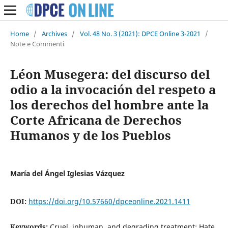
Home
/
Archives
/
Vol. 48 No. 3 (2021): DPCE Online 3-2021
/
Note e Commenti
Léon Musegera: del discurso del
odio a la invocación del respeto a
los derechos del hombre ante la
Corte Africana de Derechos
Humanos y de los Pueblos
María del Ángel Iglesias Vázquez
DOI:
https://doi.org/10.57660/dpceonline.2021.1411
Keywords:
Cruel, inhuman, and degrading treatment; Hate