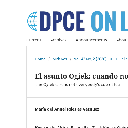
Current
Archives
Announcements
About
Home
/
Archives
/
Vol. 43 No. 2 (2020): DPCE Onli
El asunto Ogiek: cuando no
The Ogiek case is not everybody's cup of tea
María del Angel Iglesias Vázquez
Keywords:
Africa; Fraud; Fair Trial; Kenya; Ogiek