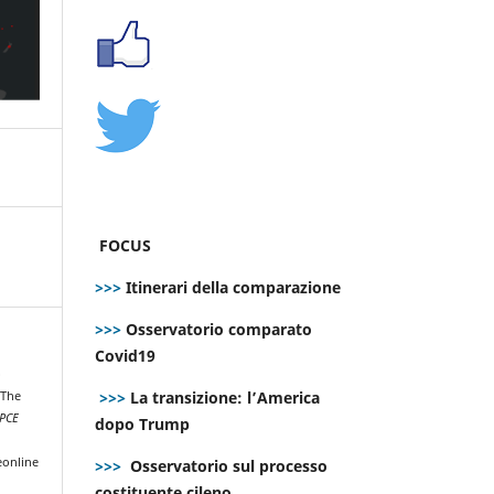
FOCUS
>>>
Itinerari della comparazione
>>>
Osservatorio comparato
Covid19
o
>>>
La transizione: l’America
 The
PCE
dopo Trump
eonline
>>>
Osservatorio sul processo
costituente cileno