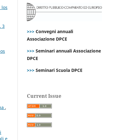
 los
. 3
>>>
Convegni annuali
Associazione DPCE
>>>
Seminari annuali Associazione
nos
DPCE
>>>
Seminari Scuola DPCE
Current Issue
ana
,
i
li e