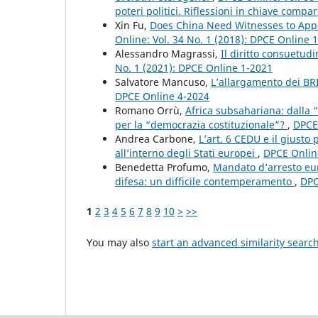
poteri politici. Riflessioni in chiave compar
Xin Fu,
Does China Need Witnesses to Appe
Online: Vol. 34 No. 1 (2018): DPCE Online 
Alessandro Magrassi,
Il diritto consuetudi
No. 1 (2021): DPCE Online 1-2021
Salvatore Mancuso,
L’allargamento dei BRI
DPCE Online 4-2024
Romano Orrù,
Africa subsahariana: dalla 
per la “democrazia costituzionale”?
,
DPCE 
Andrea Carbone,
L’art. 6 CEDU e il giusto
all’interno degli Stati europei
,
DPCE Online
Benedetta Profumo,
Mandato d’arresto eur
difesa: un difficile contemperamento
,
DPC
1
2
3
4
5
6
7
8
9
10
>
>>
You may also
start an advanced similarity searc