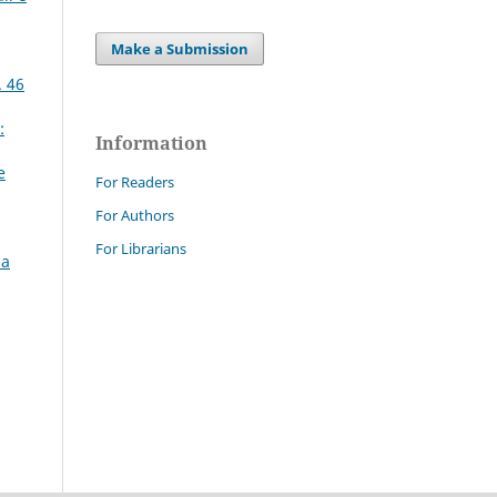
Make a Submission
. 46
:
Information
e
For Readers
For Authors
For Librarians
la