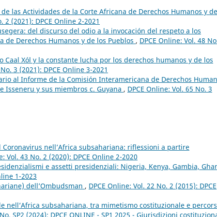
 de las Actividades de la Corte Africana de Derechos Humanos y de
o. 2 (2021): DPCE Online 2-2021
egera: del discurso del odio a la invocación del respeto a los
ana de Derechos Humanos y de los Pueblos
,
DPCE Online: Vol. 48 No
o Caal Xól y la constante lucha por los derechos humanos y de los
 No. 3 (2021): DPCE Online 3-2021
rio al Informe de la Comisión Interamericana de Derechos Huma
e Isseneru y sus miembros c. Guyana
,
DPCE Online: Vol. 65 No. 3
 Coronavirus nell’Africa subsahariana: riflessioni a partire
: Vol. 43 No. 2 (2020): DPCE Online 2-2020
esidenzialismi e assetti presidenziali: Nigeria, Kenya, Gambia, Gh
nline 1-2023
ahariane) dell’Ombudsman
,
DPCE Online: Vol. 22 No. 2 (2015): DPCE
ale nell’Africa subsahariana, tra mimetismo costituzionale e percors
No. SP2 (2024): DPCE ONLINE - SP1 2025 - Giurisdizioni costituziona