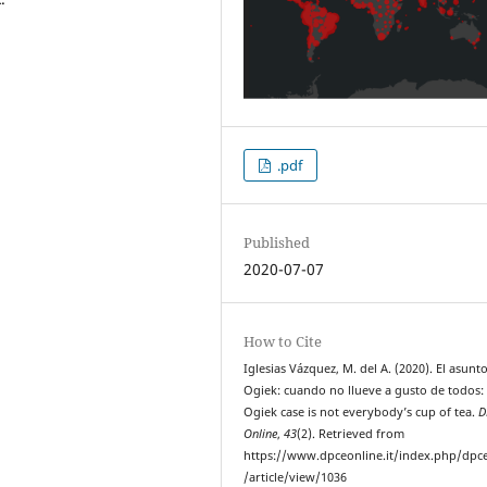
.pdf
Published
2020-07-07
How to Cite
Iglesias Vázquez, M. del A. (2020). El asunt
Ogiek: cuando no llueve a gusto de todos:
Ogiek case is not everybody’s cup of tea.
D
Online
,
43
(2). Retrieved from
https://www.dpceonline.it/index.php/dpc
/article/view/1036