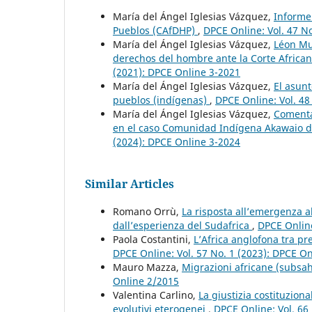
María del Ángel Iglesias Vázquez,
Informe
Pueblos (CAfDHP)
,
DPCE Online: Vol. 47 N
María del Ángel Iglesias Vázquez,
Léon Mus
derechos del hombre ante la Corte Afric
(2021): DPCE Online 3-2021
María del Ángel Iglesias Vázquez,
El asunt
pueblos (indígenas)
,
DPCE Online: Vol. 48
María del Ángel Iglesias Vázquez,
Comenta
en el caso Comunidad Indígena Akawaio d
(2024): DPCE Online 3-2024
Similar Articles
Romano Orrù,
La risposta all’emergenza al
dall’esperienza del Sudafrica
,
DPCE Online
Paola Costantini,
L’Africa anglofona tra pr
DPCE Online: Vol. 57 No. 1 (2023): DPCE O
Mauro Mazza,
Migrazioni africane (subs
Online 2/2015
Valentina Carlino,
La giustizia costituzion
evolutivi eterogenei
,
DPCE Online: Vol. 66 