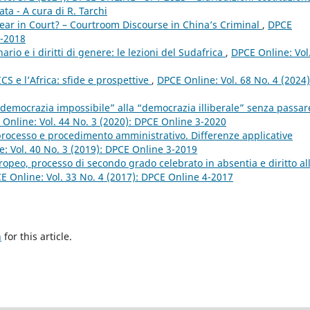
ata - A cura di R. Tarchi
ar in Court? – Courtroom Discourse in China’s Criminal
,
DPCE
1-2018
nario e i diritti di genere: le lezioni del Sudafrica
,
DPCE Online: Vol
CS e l’Africa: sfide e prospettive
,
DPCE Online: Vol. 68 No. 4 (2024)
“democrazia impossibile” alla “democrazia illiberale” senza passar
Online: Vol. 44 No. 3 (2020): DPCE Online 3-2020
 processo e procedimento amministrativo. Differenze applicative
: Vol. 40 No. 3 (2019): DPCE Online 3-2019
opeo, processo di secondo grado celebrato in absentia e diritto al
E Online: Vol. 33 No. 4 (2017): DPCE Online 4-2017
h
for this article.