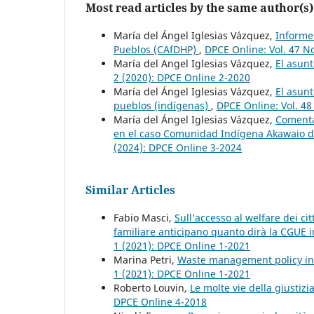
Most read articles by the same author(s)
María del Ángel Iglesias Vázquez,
Informe
Pueblos (CAfDHP)
,
DPCE Online: Vol. 47 N
María del Angel Iglesias Vázquez,
El asun
2 (2020): DPCE Online 2-2020
María del Ángel Iglesias Vázquez,
El asunt
pueblos (indígenas)
,
DPCE Online: Vol. 48
María del Ángel Iglesias Vázquez,
Comenta
en el caso Comunidad Indígena Akawaio d
(2024): DPCE Online 3-2024
Similar Articles
Fabio Masci,
Sull’accesso al welfare dei cit
familiare anticipano quanto dirà la CGUE i
1 (2021): DPCE Online 1-2021
Marina Petri,
Waste management policy in
1 (2021): DPCE Online 1-2021
Roberto Louvin,
Le molte vie della giustiz
DPCE Online 4-2018