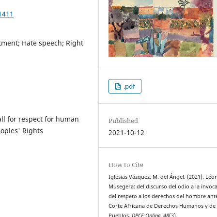
1411
tment; Hate speech; Right
.pdf
ll for respect for human
Published
oples' Rights
2021-10-12
How to Cite
Iglesias Vázquez, M. del Ángel. (2021). Léo
Musegera: del discurso del odio a la invoc
del respeto a los derechos del hombre ante
Corte Africana de Derechos Humanos y de 
Pueblos.
DPCE Online
,
48
(3).