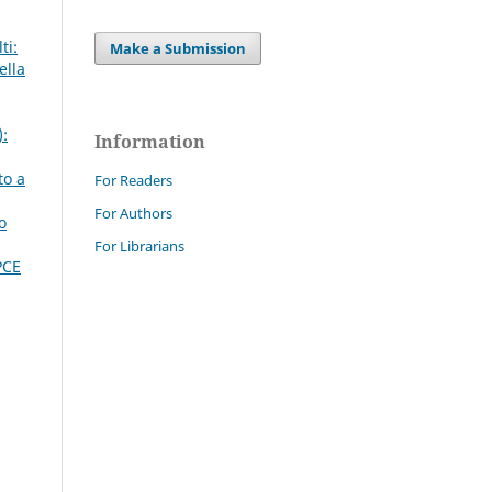
ti:
Make a Submission
ella
):
Information
to a
For Readers
For Authors
o
For Librarians
PCE