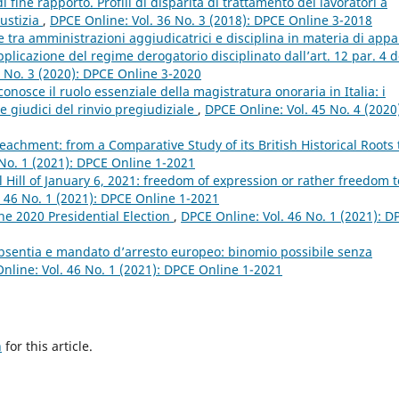
 fine rapporto. Profili di disparità di trattamento dei lavoratori a
iustizia
,
DPCE Online: Vol. 36 No. 3 (2018): DPCE Online 3-2018
 tra amministrazioni aggiudicatrici e disciplina in materia di appal
applicazione del regime derogatorio disciplinato dall’art. 12 par. 4 d
4 No. 3 (2020): DPCE Online 3-2020
iconosce il ruolo essenziale della magistratura onoraria in Italia: i
 e giudici del rinvio pregiudiziale
,
DPCE Online: Vol. 45 No. 4 (2020
eachment: from a Comparative Study of its British Historical Roots 
 No. 1 (2021): DPCE Online 1-2021
l Hill of January 6, 2021: freedom of expression or rather freedom t
. 46 No. 1 (2021): DPCE Online 1-2021
the 2020 Presidential Election
,
DPCE Online: Vol. 46 No. 1 (2021): D
bsentia e mandato d’arresto europeo: binomio possibile senza
nline: Vol. 46 No. 1 (2021): DPCE Online 1-2021
h
for this article.