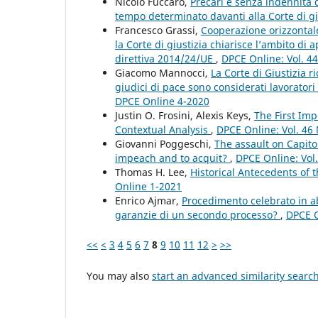
Nicolò Fuccaro,
Precari e senza indennità di
tempo determinato davanti alla Corte di g
Francesco Grassi,
Cooperazione orizzontale
la Corte di giustizia chiarisce l’ambito di 
direttiva 2014/24/UE
,
DPCE Online: Vol. 4
Giacomo Mannocci,
La Corte di Giustizia r
giudici di pace sono considerati lavoratori
DPCE Online 4-2020
Justin O. Frosini, Alexis Keys,
The First Imp
Contextual Analysis
,
DPCE Online: Vol. 46
Giovanni Poggeschi,
The assault on Capito
impeach and to acquit?
,
DPCE Online: Vol
Thomas H. Lee,
Historical Antecedents of 
Online 1-2021
Enrico Ajmar,
Procedimento celebrato in a
garanzie di un secondo processo?
,
DPCE O
<<
<
3
4
5
6
7
8
9
10
11
12
>
>>
You may also
start an advanced similarity searc