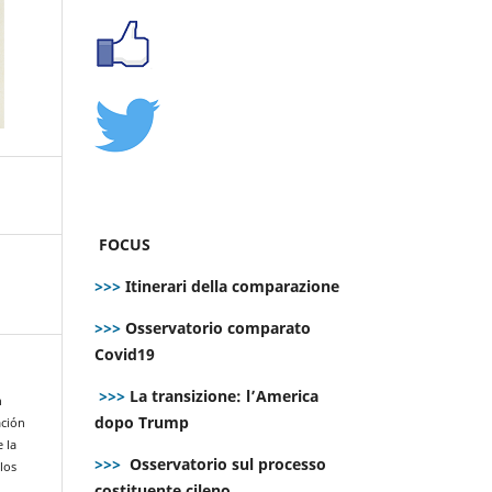
FOCUS
>>>
Itinerari della comparazione
>>>
Osservatorio comparato
Covid19
>>>
La transizione: l’America
n
dopo Trump
ación
 la
>>>
Osservatorio sul processo
los
costituente cileno