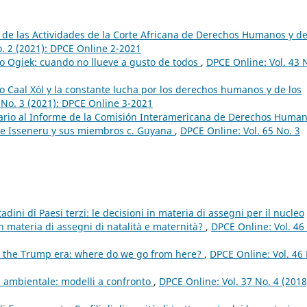
 de las Actividades de la Corte Africana de Derechos Humanos y de
o. 2 (2021): DPCE Online 2-2021
to Ogiek: cuando no llueve a gusto de todos
,
DPCE Online: Vol. 43 
o Caal Xól y la constante lucha por los derechos humanos y de los
 No. 3 (2021): DPCE Online 3-2021
rio al Informe de la Comisión Interamericana de Derechos Huma
e Isseneru y sus miembros c. Guyana
,
DPCE Online: Vol. 65 No. 3
tadini di Paesi terzi: le decisioni in materia di assegni per il nucleo
n materia di assegni di natalità e maternità?
,
DPCE Online: Vol. 46
 the Trump era: where do we go from here?
,
DPCE Online: Vol. 46
ia ambientale: modelli a confronto
,
DPCE Online: Vol. 37 No. 4 (2018