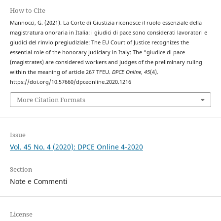
How to Cite
Mannocci, G. (2021). La Corte di Giustizia riconosce il ruolo essenziale della
magistratura onoraria in Italia: i giudici di pace sono considerati lavoratori e
giudici del rinvio pregiudiziale: The EU Court of Justice recognizes the
essential role of the honorary judiciary in Italy: The “giudice di pace
(magistrates) are considered workers and judges of the preliminary ruling
within the meaning of article 267 TFEU.
DPCE Online
,
45
(4).
https://doi.org/10.57660/dpceonline.2020.1216
More Citation Formats
Issue
Vol. 45 No. 4 (2020): DPCE Online 4-2020
Section
Note e Commenti
License