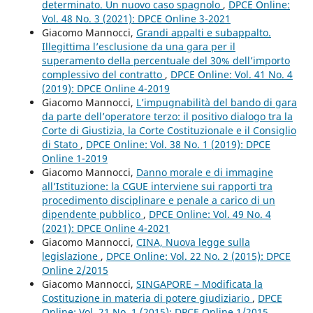
determinato. Un nuovo caso spagnolo
,
DPCE Online:
Vol. 48 No. 3 (2021): DPCE Online 3-2021
Giacomo Mannocci,
Grandi appalti e subappalto.
Illegittima l’esclusione da una gara per il
superamento della percentuale del 30% dell’importo
complessivo del contratto
,
DPCE Online: Vol. 41 No. 4
(2019): DPCE Online 4-2019
Giacomo Mannocci,
L’impugnabilità del bando di gara
da parte dell’operatore terzo: il positivo dialogo tra la
Corte di Giustizia, la Corte Costituzionale e il Consiglio
di Stato
,
DPCE Online: Vol. 38 No. 1 (2019): DPCE
Online 1-2019
Giacomo Mannocci,
Danno morale e di immagine
all’Istituzione: la CGUE interviene sui rapporti tra
procedimento disciplinare e penale a carico di un
dipendente pubblico
,
DPCE Online: Vol. 49 No. 4
(2021): DPCE Online 4-2021
Giacomo Mannocci,
CINA, Nuova legge sulla
legislazione
,
DPCE Online: Vol. 22 No. 2 (2015): DPCE
Online 2/2015
Giacomo Mannocci,
SINGAPORE – Modificata la
Costituzione in materia di potere giudiziario
,
DPCE
Online: Vol. 21 No. 1 (2015): DPCE Online 1/2015