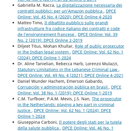
Gabriella M. Racca,
La digitalizzazione necessaria dei
contratti pubblici: per un’Amazon pubblica
,
DPCE
Online: Vol. 45 No. 4 (2020): DPCE Online 4-2020
Matteo Timo,
Il dibattito pubblico sulle grandi
infrastrutture fra codice italiano dei contratti e code
de l’environnement francese
,
DPCE Online: Vol. 39
No. 2 (2019): DPCE Online 2-2019
Diljeet Titus, Mohan Khullar,
Role of public prosecutor
in the Indian legal system
,
DPCE Online: Vol. 62 No. 1
(2024): DPCE Online 1-2024
Dr. Aline Tanielian, Rebecca Harb, Lorenzo Mulazzi,
Statutory Limitations in the Lebanese Criminal Law
,
DPCE Online: Vol. 49 No. 4 (2021): DPCE Online 4-2021
Daniel Wunder Hachem, Emerson Gabardo,
Corrupción y administración pública en brasil
,
DPCE
Online: Vol. 38 No. 1 (2019): DPCE Online 1-2019
C.M. Turfboer, P.A.M. Mevis, J.S. Nan,
The prosecutor
in the Netherlands: playing a key part in criminal
Justice
,
DPCE Online: Vol. 62 No. 1 (2024): DPCE
Online 1-2024
Giuseppina Carboni,
Il potere degli stati per la tutela
della salute pubblica
,
DPCE Online: Vol. 46 No. 1