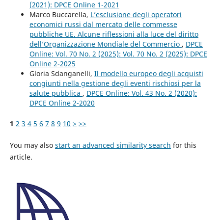
(2021): DPCE Online 1-2021
Marco Buccarella,
L’esclusione degli operatori
economici russi dal mercato delle commesse
pubbliche UE. Alcune riflessioni alla luce del diritto
dell’Organizzazione Mondiale del Commercio
,
DPCE
Online: Vol. 70 No. 2 (2025): Vol. 70 No. 2 (2025): DPCE
Online 2-2025
Gloria Sdanganelli,
Il modello europeo degli acquisti
congiunti nella gestione degli eventi rischiosi per la
salute pubblica
,
DPCE Online: Vol. 43 No. 2 (2020):
DPCE Online 2-2020
1
2
3
4
5
6
7
8
9
10
>
>>
You may also
start an advanced similarity search
for this
article.