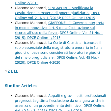
Online 2/2015
Giacomo Mannocci,
SINGAPORE – Modificata la
Costituzione in materia di potere giudiziario
,
DPCE
Online: Vol. 21 No. 1 (2015): DPCE Online 1/2015
Giacomo Mannocci,
GIAPPONE – Il Governo interpreta
in modo innovativo l’art. 9 della Costituzione sul
ricorso all’uso della forza
,
DPCE Online: Vol. 21 No. 1
(2015): DPCE Online 1/2015
Giacomo Mannocci,
La Corte di Giustizia riconosce il
ruolo essenziale della magistratura onoraria in Italia: i
giudici di pace sono considerati lavoratori e giudici
del rinvio pregiudiziale
,
DPCE Online: Vol. 45 No. 4
(2020): DPCE Online 4-2020
1
2
>
>>
Similar Articles
Giacomo Mannocci,
Appalti e gravi illeciti professionali
pregressi. Legittima l’esclusione da una gara anche in
assenza di un provvedimento definitivo
,
DPCE Online:
Vol. 40 No. 3 (2019): DPCE Online 3-2019