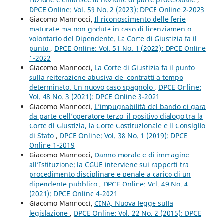
DPCE Online: Vol. 59 No. 2 (2023): DPCE Online 2-2023
Giacomo Mannocci,
Il riconoscimento delle ferie
maturate ma non godute in caso di licenziamento
volontario del Dipendente. La Corte di Giustizia fa il
punto
,
DPCE Online: Vol. 51 No. 1 (2022): DPCE Online
1-2022
Giacomo Mannocci,
La Corte di Giustizia fa il punto
sulla reiterazione abusiva dei contratti a tempo
determinato. Un nuovo caso spagnolo
,
DPCE Online:
Vol. 48 No. 3 (2021): DPCE Online 3-2021
Giacomo Mannocci,
L’impugnabilità del bando di gara
da parte dell’operatore terzo: il positivo dialogo tra la
Corte di Giustizia, la Corte Costituzionale e il Consiglio
di Stato
,
DPCE Online: Vol. 38 No. 1 (2019): DPCE
Online 1-2019
Giacomo Mannocci,
Danno morale e di immagine
all’Istituzione: la CGUE interviene sui rapporti tra
procedimento disciplinare e penale a carico di un
dipendente pubblico
,
DPCE Online: Vol. 49 No. 4
(2021): DPCE Online 4-2021
Giacomo Mannocci,
CINA, Nuova legge sulla
legislazione
,
DPCE Online: Vol. 22 No. 2 (2015): DPCE