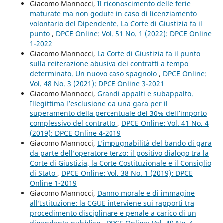
Giacomo Mannocci,
Il riconoscimento delle ferie
maturate ma non godute in caso di licenziamento
volontario del Dipendente. La Corte di Giustizia fa il
punto
,
DPCE Online: Vol. 51 No. 1 (2022): DPCE Online
1-2022
Giacomo Mannocci,
La Corte di Giustizia fa il punto
sulla reiterazione abusiva dei contratti a tempo
determinato. Un nuovo caso spagnolo
,
DPCE Online:
Vol. 48 No. 3 (2021): DPCE Online 3-2021
Giacomo Mannocci,
Grandi appalti e subappalto.
Illegittima l’esclusione da una gara per il
superamento della percentuale del 30% dell’importo
complessivo del contratto
,
DPCE Online: Vol. 41 No. 4
(2019): DPCE Online 4-2019
Giacomo Mannocci,
L’impugnabilità del bando di gara
da parte dell’operatore terzo: il positivo dialogo tra la
Corte di Giustizia, la Corte Costituzionale e il Consiglio
di Stato
,
DPCE Online: Vol. 38 No. 1 (2019): DPCE
Online 1-2019
Giacomo Mannocci,
Danno morale e di immagine
all’Istituzione: la CGUE interviene sui rapporti tra
procedimento disciplinare e penale a carico di un
dipendente pubblico
,
DPCE Online: Vol. 49 No. 4