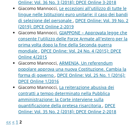
Online: Vol. 36 No. 3 (2018): DPCE Online 3-2018
Giacomo Mannocci,
Le eccezioni all’utilizzo di tutte le
lingue nelle Istituzioni euro unitarie: il caso dei bandi
di selezione del personale
,
DPCE Online: Vol. 39 No. 2
(2019): DPCE Online 2-2019
Giacomo Mannocci,
GIAPPONE – Approvata legge che
consente l’utilizzo delle Forze Armate all’estero per la
prima volta dopo la fine della Seconda guerra
mondiale
,
DPCE Online: Vol. 24 No. 4 (2015): DPCE
Online 4/2015
Giacomo Mannocci,
ARMENIA, Un referendum
popolare approva una nuova Costituzione. Cambia la
forma di governo
,
DPCE Online: Vol. 25 No. 1 (2016):
DPCE Online 1/2016
Giacomo Mannocci,
La reiterazione abusiva dei
contratti a tempo determinato nella Pubblica
amministrazione: la Corte interviene sulla
quantificazione della pretesa risarcitoria
,
DPCE
Online: Vol. 35 No. 2 (2018): DPCE Online 2-2018
<<
<
1
2