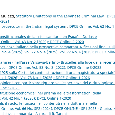
o Mulazzi,
Statutory Limitations in the Lebanese Criminal Law
,
DPC
4-2021
c prosecutor in the Indian legal system
,
DPCE Online: Vol. 62 No. 1
nstitucionales de la crisis sanitaria en España. Dudas e
Online: Vol. 43 No. 2 (2020): DPCE Online 2-2020
erienza italiana nella prospettiva comparata. Riflessioni finali sul
 No. 4 (2025): Vol. 72 No. 4 (2025): Vol. 72 No. 4 (2025): DPCE Onlin
a vires» nell’asse Varsavia-Berlino- Bruxelles alla luce della recent
acco
,
DPCE Online: Vol. 53 No. 3 (2022): DPCE Online 3-2022
1925 sulla Corte dei conti: istituzione di una magistratura special
No. 1 (2026): Vol. 73 No. 1 (2026): DPCE Online 1-2026
pinion” con particolare riguardo all’esperienza del diritto inglese
nline 1-2023
stituzione economica” nel prisma delle trasformazioni della
 Vol. 42 No. 1 (2020): DPCE Online 1-2020
i: il ruolo, le funzioni e i contenuti nella dottrina e nella
Online: Vol. 66 No. SP2 (2024): DPCE ONLINE - SP1 2025 - Giurisdiz
 in chiave comparata - A cura di R. Tarchi