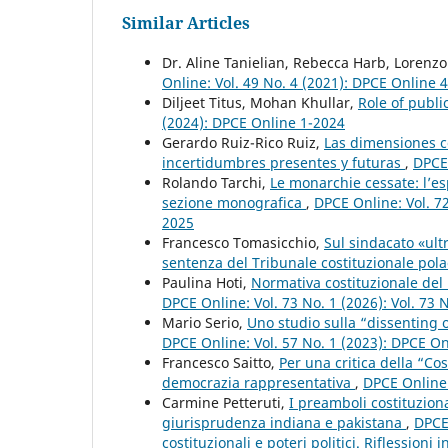
Similar Articles
Dr. Aline Tanielian, Rebecca Harb, Lorenz
Online: Vol. 49 No. 4 (2021): DPCE Online 
Diljeet Titus, Mohan Khullar,
Role of publi
(2024): DPCE Online 1-2024
Gerardo Ruiz-Rico Ruiz,
Las dimensiones co
incertidumbres presentes y futuras
,
DPCE 
Rolando Tarchi,
Le monarchie cessate: l’esp
sezione monografica
,
DPCE Online: Vol. 72
2025
Francesco Tomasicchio,
Sul sindacato «ultr
sentenza del Tribunale costituzionale pol
Paulina Hoti,
Normativa costituzionale del 
DPCE Online: Vol. 73 No. 1 (2026): Vol. 73 
Mario Serio,
Uno studio sulla “dissenting o
DPCE Online: Vol. 57 No. 1 (2023): DPCE O
Francesco Saitto,
Per una critica della “Co
democrazia rappresentativa
,
DPCE Online:
Carmine Petteruti,
I preamboli costituzional
giurisprudenza indiana e pakistana
,
DPCE 
costituzionali e poteri politici. Riflessioni