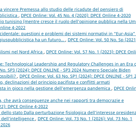
 vincere Premessa allo studio delle ricadute del pensiero di
licistica
,
DPCE Online: Vol. 45 No. 4 (2020): DPCE Online 4-2020
rio tunisino (mentre cresce il ruolo dell’opinione pubblica nella U
Online 4-2022
ccidentale: questioni e problemi dei sistemi normativi in “Eur-Asia”
na giuspubblicistica ha un futuro…
,
DPCE Online: Vol. 50 No. Sp (2021
lismi nel Nord Africa
,
DPCE Online: Vol. 57 No. 1 (2023): DPCE Onl
nce: Technological Leadership and Regulatory Challenges in an Era 
 No. SP3 (2024): DPCE ONLINE - SP3 2024 Numero Speciale Biden
ossibili?
,
DPCE Online: Vol. 63 No. SP1 (2024): DPCE ONLINE - SP1 
declinazioni del principio pacifista e conflitti armati
posta in gioco nella gestione dell’emergenza pandemica
,
DPCE Onli
, che avrà conseguenze anche nei rapporti tra democrazie e
022): DPCE Online 4-2022
dello stato Dalla perturbazione fisiologica dell’interesse presidenz
 dell’intelligence
,
DPCE Online: Vol. 73 No. 1 (2026): Vol. 73 No. 1
1-2026