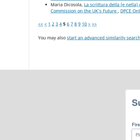
Maria Dicosola,
La scrittura della (e nella)
Commission on the UK’s Future
,
DPCE Onli
<<
<
1
2
3
4
5
6
7
8
9
10
>
>>
You may also
start an advanced similarity searc