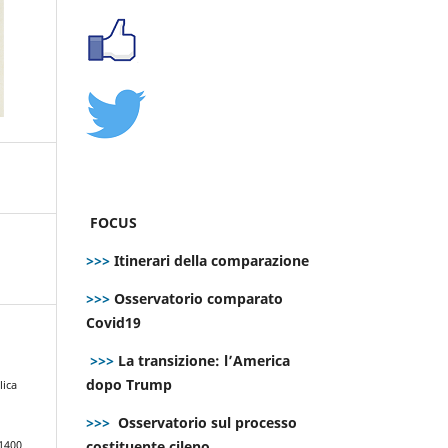
FOCUS
>>>
Itinerari della comparazione
>>>
Osservatorio comparato
Covid19
>>>
La transizione: l’America
dopo Trump
lica
>>>
Osservatorio sul processo
costituente cileno
.1400