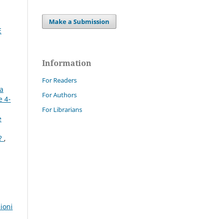
Make a Submission
E
Information
For Readers
la
For Authors
e 4-
For Librarians
e
e?
,
,
ioni