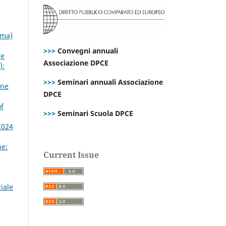
mma)
>>>
Convegni annuali
 e
Associazione DPCE
):
>>>
Seminari annuali Associazione
ine
DPCE
of
>>>
Seminari Scuola DPCE
2024
ne:
Current Issue
iale