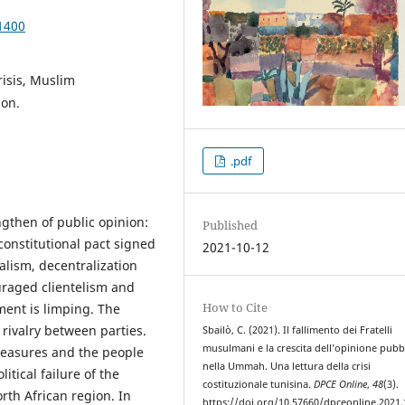
1400
risis, Muslim
ion.
.pdf
gthen of public opinion:
Published
constitutional pact signed
2021-10-12
ralism, decentralization
uraged clientelism and
How to Cite
ent is limping. The
 rivalry between parties.
Sbailò, C. (2021). Il fallimento dei Fratelli
musulmani e la crescita dell’opinione pubb
measures and the people
nella Ummah. Una lettura della crisi
litical failure of the
costituzionale tunisina.
DPCE Online
,
48
(3).
rth African region. In
https://doi.org/10.57660/dpceonline.2021