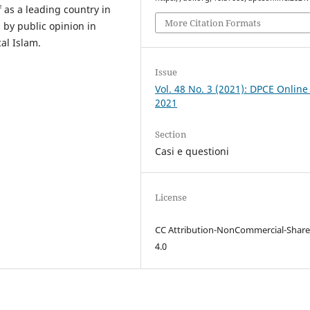
f as a leading country in
More Citation Formats
 by public opinion in
cal Islam.
Issue
Vol. 48 No. 3 (2021): DPCE Online
2021
Section
Casi e questioni
License
CC Attribution-NonCommercial-Share
4.0