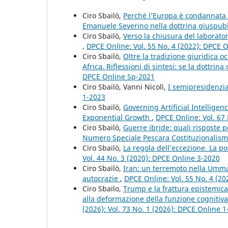
Ciro Sbailò,
Perché l’Europa è condannata a
Emanuele Severino nella dottrina giuspubb
Ciro Sbailò,
Verso la chiusura del laborato
,
DPCE Online: Vol. 55 No. 4 (2022): DPCE 
Ciro Sbailò,
Oltre la tradizione giuridica o
Africa. Riflessioni di sintesi: se la dottri
DPCE Online Sp-2021
Ciro Sbailò, Vanni Nicolì,
I semipresidenzia
1-2023
Ciro Sbailò,
Governing Artificial Intellige
Exponential Growth
,
DPCE Online: Vol. 67
Ciro Sbailò,
Guerre ibride: quali risposte p
Numero Speciale Pescara Costituzionalismo, 
Ciro Sbailò,
La regola dell’eccezione. La 
Vol. 44 No. 3 (2020): DPCE Online 3-2020
Ciro Sbailò,
Iran: un terremoto nella Umma
autocrazie
,
DPCE Online: Vol. 55 No. 4 (2
Ciro Sbailo,
Trump e la frattura epistemica 
alla deformazione della funzione cognitiva
(2026): Vol. 73 No. 1 (2026): DPCE Online 