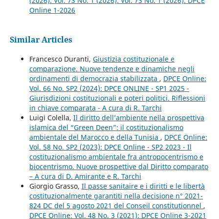
(2026): Vol. 73 No. 1 (2026): Vol. 73 No. 1 (2026): DPCE
Online 1-2026
Similar Articles
Francesco Duranti,
Giustizia costituzionale e
comparazione. Nuove tendenze e dinamiche negli
ordinamenti di democrazia stabilizzata
,
DPCE Online:
Vol. 66 No. SP2 (2024): DPCE ONLINE - SP1 2025 -
Giurisdizioni costituzionali e poteri politici. Riflessioni
in chiave comparata - A cura di R. Tarchi
Luigi Colella,
Il diritto dell’ambiente nella prospettiva
islamica del “Green Deen”: il costituzionalismo
ambientale del Marocco e della Tunisia
,
DPCE Online:
Vol. 58 No. SP2 (2023): DPCE Online - SP2 2023 - Il
costituzionalismo ambientale fra antropocentrismo e
biocentrismo. Nuove prospettive dal Diritto comparato
– A cura di D. Amirante e R. Tarchi
Giorgio Grasso,
Il passe sanitaire e i diritti e le libertà
costituzionalmente garantiti nella decisione n° 2021-
824 DC del 5 agosto 2021 del Conseil constitutionnel
,
DPCE Online: Vol. 48 No. 3 (2021): DPCE Online 3-2021