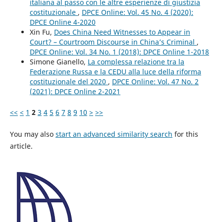
italiana al passo con le altre esperienze di giustizia
costituzionale
,
DPCE Online: Vol. 45 No. 4 (2020):
DPCE Online 4-2020
Xin Fu,
Does China Need Witnesses to Appear in
Court? – Courtroom Discourse in China’s Criminal
,
DPCE Online: Vol. 34 No. 1 (2018): DPCE Online 1-2018
Simone Gianello,
La complessa relazione tra la
Federazione Russa e la CEDU alla luce della riforma
costituzionale del 2020
,
DPCE Online: Vol. 47 No. 2
(2021): DPCE Online 2-2021
<<
<
1
2
3
4
5
6
7
8
9
10
>
>>
You may also
start an advanced similarity search
for this
article.