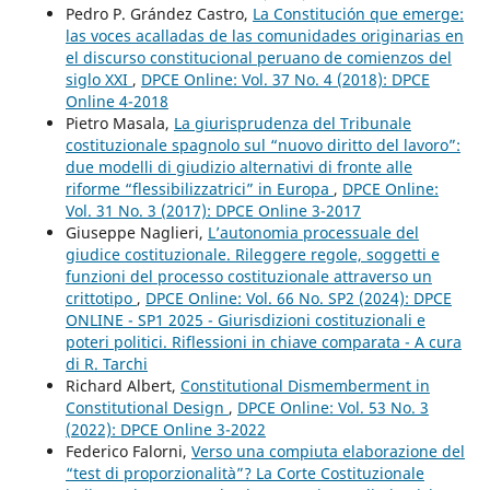
Pedro P. Grández Castro,
La Constitución que emerge:
las voces acalladas de las comunidades originarias en
el discurso constitucional peruano de comienzos del
siglo XXI
,
DPCE Online: Vol. 37 No. 4 (2018): DPCE
Online 4-2018
Pietro Masala,
La giurisprudenza del Tribunale
costituzionale spagnolo sul “nuovo diritto del lavoro”:
due modelli di giudizio alternativi di fronte alle
riforme “flessibilizzatrici” in Europa
,
DPCE Online:
Vol. 31 No. 3 (2017): DPCE Online 3-2017
Giuseppe Naglieri,
L’autonomia processuale del
giudice costituzionale. Rileggere regole, soggetti e
funzioni del processo costituzionale attraverso un
crittotipo
,
DPCE Online: Vol. 66 No. SP2 (2024): DPCE
ONLINE - SP1 2025 - Giurisdizioni costituzionali e
poteri politici. Riflessioni in chiave comparata - A cura
di R. Tarchi
Richard Albert,
Constitutional Dismemberment in
Constitutional Design
,
DPCE Online: Vol. 53 No. 3
(2022): DPCE Online 3-2022
Federico Falorni,
Verso una compiuta elaborazione del
“test di proporzionalità”? La Corte Costituzionale