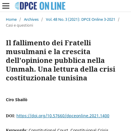
Home
/
Archives
/
Vol. 48 No. 3 (2021): DPCE Online 3-2021
/
Casi e questioni
Il fallimento dei Fratelli
musulmani e la crescita
dell’opinione pubblica nella
Ummah. Una lettura della crisi
costituzionale tunisina
Ciro Sbailò
DOI:
https://doi.org/10.57660/dpceonline.2021.1400
Keywords:
Constitutional Court, Constituional Crisis,