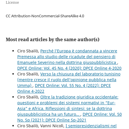
License
CC Attribution-NonCommercial-ShareAlike 4.0
Most read articles by the same author(s)
Ciro Sbailò,
Perché l’Europa è condannata a vincere
Premessa allo studio delle ricadute del pensiero di
Emanuele Severino nella dottrina giuspubblicistica
,
DPCE Online: Vol. 45 No. 4 (2020): DPCE Online 4-2020
Ciro Sbailò,
Verso la chiusura del laboratorio tunisino
(mentre cresce il ruolo dell’opinione pubblica nella
Umma)
,
DPCE Online: Vol. 55 No. 4 (2022): DPCE
Online 4-2022
Ciro Sbailò,
Oltre la tradizione giuridica occidentale:
questioni e problemi dei sistemi normativi in “Eur-
Asia” e Africa. Riflessioni di sintesi: se la dottrina
giuspubblicistica ha un futuro…
,
DPCE Online: Vol. 50
No. Sp (2021): DPCE Online Sp-2021
Ciro Sbailò, Vanni Nicolì,
I semipresidenzialismi nel