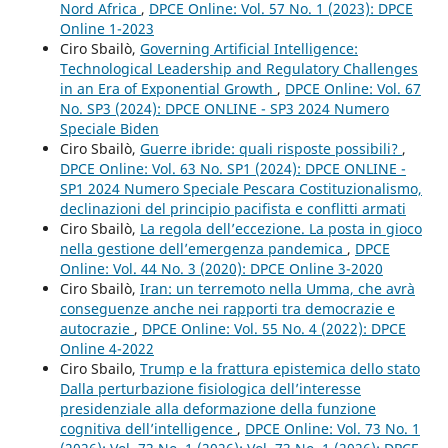
Nord Africa
,
DPCE Online: Vol. 57 No. 1 (2023): DPCE
Online 1-2023
Ciro Sbailò,
Governing Artificial Intelligence:
Technological Leadership and Regulatory Challenges
in an Era of Exponential Growth
,
DPCE Online: Vol. 67
No. SP3 (2024): DPCE ONLINE - SP3 2024 Numero
Speciale Biden
Ciro Sbailò,
Guerre ibride: quali risposte possibili?
,
DPCE Online: Vol. 63 No. SP1 (2024): DPCE ONLINE -
SP1 2024 Numero Speciale Pescara Costituzionalismo,
declinazioni del principio pacifista e conflitti armati
Ciro Sbailò,
La regola dell’eccezione. La posta in gioco
nella gestione dell’emergenza pandemica
,
DPCE
Online: Vol. 44 No. 3 (2020): DPCE Online 3-2020
Ciro Sbailò,
Iran: un terremoto nella Umma, che avrà
conseguenze anche nei rapporti tra democrazie e
autocrazie
,
DPCE Online: Vol. 55 No. 4 (2022): DPCE
Online 4-2022
Ciro Sbailo,
Trump e la frattura epistemica dello stato
Dalla perturbazione fisiologica dell’interesse
presidenziale alla deformazione della funzione
cognitiva dell’intelligence
,
DPCE Online: Vol. 73 No. 1