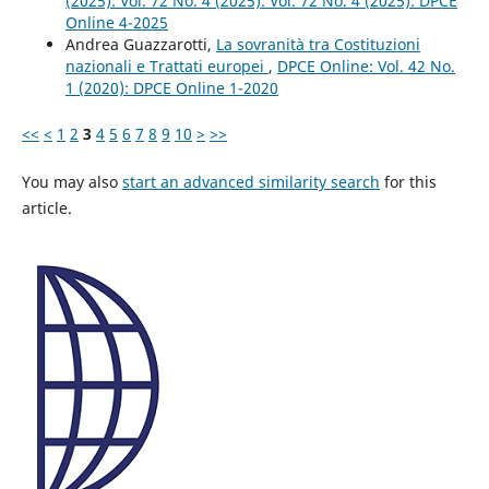
(2025): Vol. 72 No. 4 (2025): Vol. 72 No. 4 (2025): DPCE
Online 4-2025
Andrea Guazzarotti,
La sovranità tra Costituzioni
nazionali e Trattati europei
,
DPCE Online: Vol. 42 No.
1 (2020): DPCE Online 1-2020
<<
<
1
2
3
4
5
6
7
8
9
10
>
>>
You may also
start an advanced similarity search
for this
article.