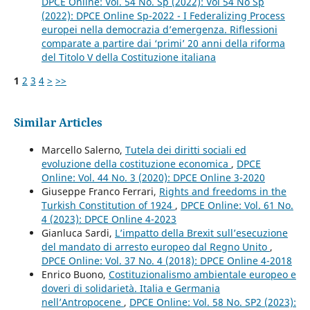
DPCE Online: Vol. 54 No. Sp (2022): Vol 54 No Sp
(2022): DPCE Online Sp-2022 - I Federalizing Process
europei nella democrazia d’emergenza. Riflessioni
comparate a partire dai ‘primi’ 20 anni della riforma
del Titolo V della Costituzione italiana
1
2
3
4
>
>>
Similar Articles
Marcello Salerno,
Tutela dei diritti sociali ed
evoluzione della costituzione economica
,
DPCE
Online: Vol. 44 No. 3 (2020): DPCE Online 3-2020
Giuseppe Franco Ferrari,
Rights and freedoms in the
Turkish Constitution of 1924
,
DPCE Online: Vol. 61 No.
4 (2023): DPCE Online 4-2023
Gianluca Sardi,
L’impatto della Brexit sull’esecuzione
del mandato di arresto europeo dal Regno Unito
,
DPCE Online: Vol. 37 No. 4 (2018): DPCE Online 4-2018
Enrico Buono,
Costituzionalismo ambientale europeo e
doveri di solidarietà. Italia e Germania
nell’Antropocene
,
DPCE Online: Vol. 58 No. SP2 (2023):