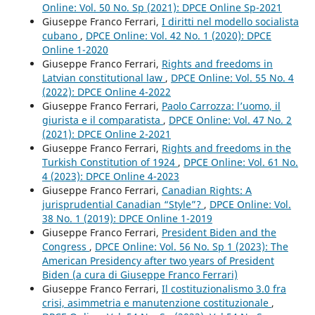
Online: Vol. 50 No. Sp (2021): DPCE Online Sp-2021
Giuseppe Franco Ferrari,
I diritti nel modello socialista
cubano
,
DPCE Online: Vol. 42 No. 1 (2020): DPCE
Online 1-2020
Giuseppe Franco Ferrari,
Rights and freedoms in
Latvian constitutional law
,
DPCE Online: Vol. 55 No. 4
(2022): DPCE Online 4-2022
Giuseppe Franco Ferrari,
Paolo Carrozza: l’uomo, il
giurista e il comparatista
,
DPCE Online: Vol. 47 No. 2
(2021): DPCE Online 2-2021
Giuseppe Franco Ferrari,
Rights and freedoms in the
Turkish Constitution of 1924
,
DPCE Online: Vol. 61 No.
4 (2023): DPCE Online 4-2023
Giuseppe Franco Ferrari,
Canadian Rights: A
jurisprudential Canadian “Style”?
,
DPCE Online: Vol.
38 No. 1 (2019): DPCE Online 1-2019
Giuseppe Franco Ferrari,
President Biden and the
Congress
,
DPCE Online: Vol. 56 No. Sp 1 (2023): The
American Presidency after two years of President
Biden (a cura di Giuseppe Franco Ferrari)
Giuseppe Franco Ferrari,
Il costituzionalismo 3.0 fra
crisi, asimmetria e manutenzione costituzionale
,