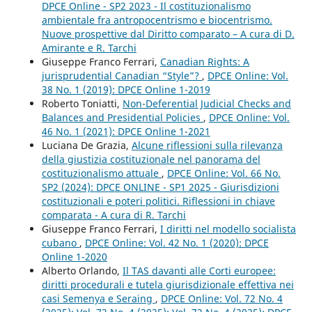
DPCE Online - SP2 2023 - Il costituzionalismo
ambientale fra antropocentrismo e biocentrismo.
Nuove prospettive dal Diritto comparato – A cura di D.
Amirante e R. Tarchi
Giuseppe Franco Ferrari,
Canadian Rights: A
jurisprudential Canadian “Style”?
,
DPCE Online: Vol.
38 No. 1 (2019): DPCE Online 1-2019
Roberto Toniatti,
Non-Deferential Judicial Checks and
Balances and Presidential Policies
,
DPCE Online: Vol.
46 No. 1 (2021): DPCE Online 1-2021
Luciana De Grazia,
Alcune riflessioni sulla rilevanza
della giustizia costituzionale nel panorama del
costituzionalismo attuale
,
DPCE Online: Vol. 66 No.
SP2 (2024): DPCE ONLINE - SP1 2025 - Giurisdizioni
costituzionali e poteri politici. Riflessioni in chiave
comparata - A cura di R. Tarchi
Giuseppe Franco Ferrari,
I diritti nel modello socialista
cubano
,
DPCE Online: Vol. 42 No. 1 (2020): DPCE
Online 1-2020
Alberto Orlando,
Il TAS davanti alle Corti europee:
diritti procedurali e tutela giurisdizionale effettiva nei
casi Semenya e Seraing
,
DPCE Online: Vol. 72 No. 4