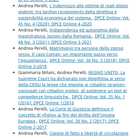
Andrea Perelli,
L’indennizzo alle vittime di reati dolosi
violenti: tra tardivo recepimento della direttiva e
sostenibilità economica del sistema
,
DPCE Online: Vol.
45 No. 4 (2020): DPCE Online 4-2020
Andrea Perelli,
Indipendenza ed autonomia della
magistratura: lezioni dalla Romania
,
DPCE Online: Vol.
48 No. 3 (2021): DPCE Online 3-2021
Andrea Perelli,
Matrimonio tra persone dello stesso
sesso. Il caso Coman: un importante passo verso
l’eguaglianza
,
DPCE Online: Vol. 36 No. 3 (2018): DPCE
Online 3-2018
Giammaria Milani, Andrea Perelli,
REGNO UNITO, La
Supreme Court ha dichiarato non illegittima ai sensi
della CEDU la legge che impone ai cittadini stranieri,
coniugati con cittadini inglesi, di sostenere un test di
competenze linguistiche
,
DPCE Online: Vol. 25 No. 1
(2016): DPCE Online 1/2016
Andrea Perelli,
La Corte di Giustizia definisce il
concetto di «figlio» ai fini del diritto dell’Unione
Europea
,
DPCE Online: Vol. 30 No. 2 (2017): DPCE
Online 2-2017
Andrea Perelli,
Coppie di fatto e libertà di circolazione