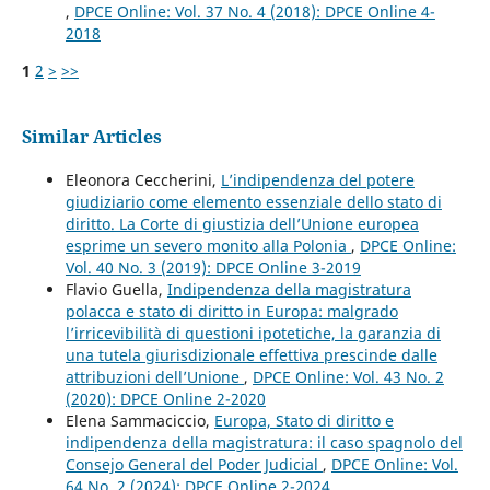
,
DPCE Online: Vol. 37 No. 4 (2018): DPCE Online 4-
2018
1
2
>
>>
Similar Articles
Eleonora Ceccherini,
L’indipendenza del potere
giudiziario come elemento essenziale dello stato di
diritto. La Corte di giustizia dell’Unione europea
esprime un severo monito alla Polonia
,
DPCE Online:
Vol. 40 No. 3 (2019): DPCE Online 3-2019
Flavio Guella,
Indipendenza della magistratura
polacca e stato di diritto in Europa: malgrado
l’irricevibilità di questioni ipotetiche, la garanzia di
una tutela giurisdizionale effettiva prescinde dalle
attribuzioni dell’Unione
,
DPCE Online: Vol. 43 No. 2
(2020): DPCE Online 2-2020
Elena Sammaciccio,
Europa, Stato di diritto e
indipendenza della magistratura: il caso spagnolo del
Consejo General del Poder Judicial
,
DPCE Online: Vol.
64 No. 2 (2024): DPCE Online 2-2024