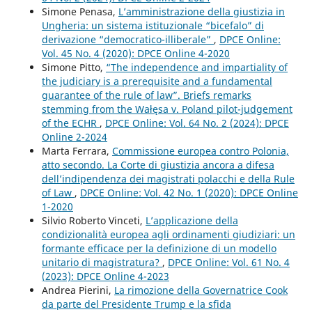
Simone Penasa,
L’amministrazione della giustizia in
Ungheria: un sistema istituzionale “bicefalo” di
derivazione “democratico-illiberale”
,
DPCE Online:
Vol. 45 No. 4 (2020): DPCE Online 4-2020
Simone Pitto,
“The independence and impartiality of
the judiciary is a prerequisite and a fundamental
guarantee of the rule of law”. Briefs remarks
stemming from the Wałęsa v. Poland pilot-judgement
of the ECHR
,
DPCE Online: Vol. 64 No. 2 (2024): DPCE
Online 2-2024
Marta Ferrara,
Commissione europea contro Polonia,
atto secondo. La Corte di giustizia ancora a difesa
dell’indipendenza dei magistrati polacchi e della Rule
of Law
,
DPCE Online: Vol. 42 No. 1 (2020): DPCE Online
1-2020
Silvio Roberto Vinceti,
L’applicazione della
condizionalità europea agli ordinamenti giudiziari: un
formante efficace per la definizione di un modello
unitario di magistratura?
,
DPCE Online: Vol. 61 No. 4
(2023): DPCE Online 4-2023
Andrea Pierini,
La rimozione della Governatrice Cook
da parte del Presidente Trump e la sfida