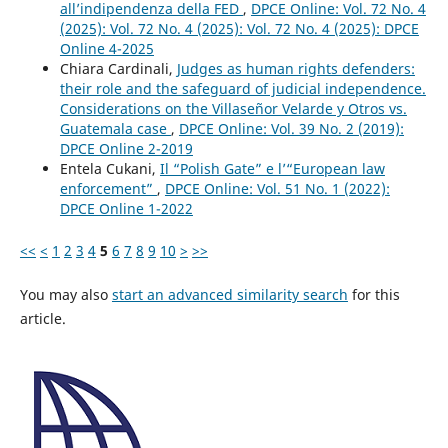
all’indipendenza della FED
,
DPCE Online: Vol. 72 No. 4
(2025): Vol. 72 No. 4 (2025): Vol. 72 No. 4 (2025): DPCE
Online 4-2025
Chiara Cardinali,
Judges as human rights defenders:
their role and the safeguard of judicial independence.
Considerations on the Villaseñor Velarde y Otros vs.
Guatemala case
,
DPCE Online: Vol. 39 No. 2 (2019):
DPCE Online 2-2019
Entela Cukani,
Il “Polish Gate” e l’“European law
enforcement”
,
DPCE Online: Vol. 51 No. 1 (2022):
DPCE Online 1-2022
<<
<
1
2
3
4
5
6
7
8
9
10
>
>>
You may also
start an advanced similarity search
for this
article.