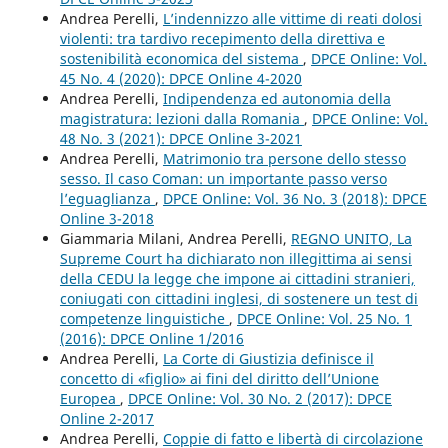
Andrea Perelli,
L’indennizzo alle vittime di reati dolosi
violenti: tra tardivo recepimento della direttiva e
sostenibilità economica del sistema
,
DPCE Online: Vol.
45 No. 4 (2020): DPCE Online 4-2020
Andrea Perelli,
Indipendenza ed autonomia della
magistratura: lezioni dalla Romania
,
DPCE Online: Vol.
48 No. 3 (2021): DPCE Online 3-2021
Andrea Perelli,
Matrimonio tra persone dello stesso
sesso. Il caso Coman: un importante passo verso
l’eguaglianza
,
DPCE Online: Vol. 36 No. 3 (2018): DPCE
Online 3-2018
Giammaria Milani, Andrea Perelli,
REGNO UNITO, La
Supreme Court ha dichiarato non illegittima ai sensi
della CEDU la legge che impone ai cittadini stranieri,
coniugati con cittadini inglesi, di sostenere un test di
competenze linguistiche
,
DPCE Online: Vol. 25 No. 1
(2016): DPCE Online 1/2016
Andrea Perelli,
La Corte di Giustizia definisce il
concetto di «figlio» ai fini del diritto dell’Unione
Europea
,
DPCE Online: Vol. 30 No. 2 (2017): DPCE
Online 2-2017
Andrea Perelli,
Coppie di fatto e libertà di circolazione