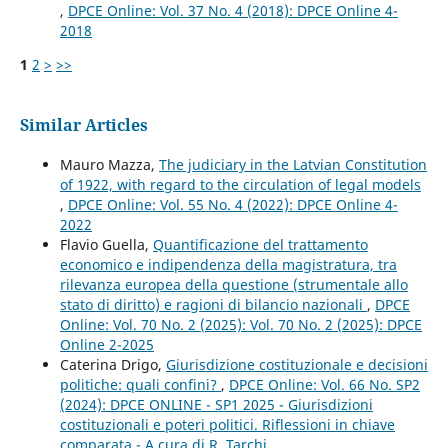
,
DPCE Online: Vol. 37 No. 4 (2018): DPCE Online 4-
2018
1
2
>
>>
Similar Articles
Mauro Mazza,
The judiciary in the Latvian Constitution
of 1922, with regard to the circulation of legal models
,
DPCE Online: Vol. 55 No. 4 (2022): DPCE Online 4-
2022
Flavio Guella,
Quantificazione del trattamento
economico e indipendenza della magistratura, tra
rilevanza europea della questione (strumentale allo
stato di diritto) e ragioni di bilancio nazionali
,
DPCE
Online: Vol. 70 No. 2 (2025): Vol. 70 No. 2 (2025): DPCE
Online 2-2025
Caterina Drigo,
Giurisdizione costituzionale e decisioni
politiche: quali confini?
,
DPCE Online: Vol. 66 No. SP2
(2024): DPCE ONLINE - SP1 2025 - Giurisdizioni
costituzionali e poteri politici. Riflessioni in chiave
comparata - A cura di R. Tarchi