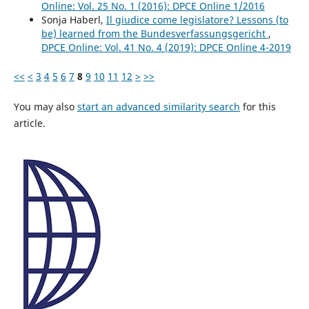
Online: Vol. 25 No. 1 (2016): DPCE Online 1/2016
Sonja Haberl,
Il giudice come legislatore? Lessons (to
be) learned from the Bundesverfassungsgericht
,
DPCE Online: Vol. 41 No. 4 (2019): DPCE Online 4-2019
<<
<
3
4
5
6
7
8
9
10
11
12
>
>>
You may also
start an advanced similarity search
for this
article.