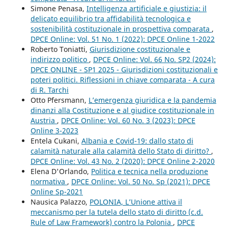
Simone Penasa,
Intelligenza artificiale e giustizia: il
delicato equilibrio tra affidabilità tecnologica e
sostenibilità costituzionale in prospettiva comparata
,
DPCE Online: Vol. 51 No. 1 (2022): DPCE Online 1-2022
Roberto Toniatti,
Giurisdizione costituzionale e
indirizzo politico
,
DPCE Online: Vol. 66 No. SP2 (2024):
DPCE ONLINE - SP1 2025 - Giurisdizioni costituzionali e
poteri politici. Riflessioni in chiave comparata - A cura
di R. Tarchi
Otto Pfersmann,
L’emergenza giuridica e la pandemia
dinanzi alla Costituzione e al giudice costituzionale in
Austria
,
DPCE Online: Vol. 60 No. 3 (2023): DPCE
Online 3-2023
Entela Cukani,
Albania e Covid-19: dallo stato di
calamità naturale alla calamità dello Stato di diritto?
,
DPCE Online: Vol. 43 No. 2 (2020): DPCE Online 2-2020
Elena D'Orlando,
Politica e tecnica nella produzione
normativa
,
DPCE Online: Vol. 50 No. Sp (2021): DPCE
Online Sp-2021
Nausica Palazzo,
POLONIA, L’Unione attiva il
meccanismo per la tutela dello stato di diritto (c.d.
Rule of Law Framework) contro la Polonia
,
DPCE