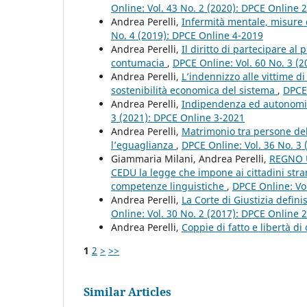
Online: Vol. 43 No. 2 (2020): DPCE Online 
Andrea Perelli,
Infermità mentale, misure 
No. 4 (2019): DPCE Online 4-2019
Andrea Perelli,
Il diritto di partecipare a
contumacia
,
DPCE Online: Vol. 60 No. 3 (
Andrea Perelli,
L’indennizzo alle vittime di
sostenibilità economica del sistema
,
DPCE 
Andrea Perelli,
Indipendenza ed autonomia
3 (2021): DPCE Online 3-2021
Andrea Perelli,
Matrimonio tra persone del
l’eguaglianza
,
DPCE Online: Vol. 36 No. 3
Giammaria Milani, Andrea Perelli,
REGNO U
CEDU la legge che impone ai cittadini strani
competenze linguistiche
,
DPCE Online: Vo
Andrea Perelli,
La Corte di Giustizia definis
Online: Vol. 30 No. 2 (2017): DPCE Online 
Andrea Perelli,
Coppie di fatto e libertà di
1
2
>
>>
Similar Articles