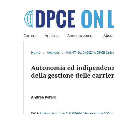
Current
Archives
Announcements
About
Home
/
Archives
/
Vol. 47 No. 2 (2021): DPCE Onli
Autonomia ed indipendenza
della gestione delle carrie
Andrea Perelli
DOI:
https://doi.org/10.57660/dpceonline.2021.