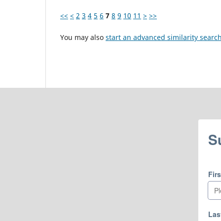
<<
<
2
3
4
5
6
7
8
9
10
11
>
>>
You may also
start an advanced similarity searc