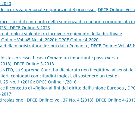
2-2020
di sicurezza personale e garanzie del processo
,
DPCE Online: Vol. 
l processo ed il contenuto della sentenza di condanna pronunciata in
2023): DPCE Online 3-2023
 reati dolosi violenti: tra tardivo recepimento della direttiva e
Online: Vol. 45 No. 4 (2020): DPCE Online 4-2020
 della magistratura: lezioni dalla Romania
,
DPCE Online: Vol. 48 
lo stesso sesso. Il caso Coman: un importante passo verso
 (2018): DPCE Online 3-2018
NITO, La Supreme Court ha dichiarato non illegittima ai sensi del
eri, coniugati con cittadini inglesi, di sostenere un test di
l. 25 No. 1 (2016): DPCE Online 1/2016
ce il concetto di «figlio» ai fini del diritto dell’Unione Europea
,
DP
2-2017
 circolazione
,
DPCE Online: Vol. 37 No. 4 (2018): DPCE Online 4-201