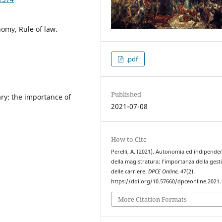
nomy, Rule of law.
.pdf
Published
ry: the importance of
2021-07-08
How to Cite
Perelli, A. (2021). Autonomia ed indipende
della magistratura: l’importanza della gest
delle carriere.
DPCE Online
,
47
(2).
https://doi.org/10.57660/dpceonline.2021
More Citation Formats