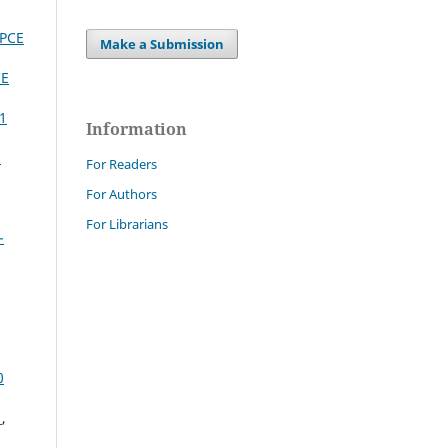
DPCE
Make a Submission
CE
 1
Information
:
For Readers
For Authors
For Librarians
-
0
s
,