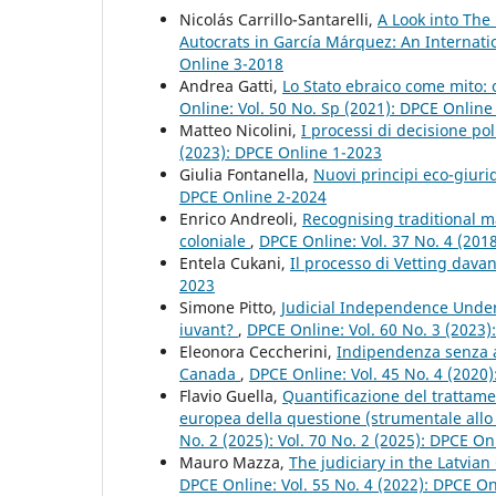
Nicolás Carrillo-Santarelli,
A Look into The
Autocrats in García Márquez: An Internati
Online 3-2018
Andrea Gatti,
Lo Stato ebraico come mito:
Online: Vol. 50 No. Sp (2021): DPCE Onlin
Matteo Nicolini,
I processi di decisione p
(2023): DPCE Online 1-2023
Giulia Fontanella,
Nuovi principi eco-giuri
DPCE Online 2-2024
Enrico Andreoli,
Recognising traditional ma
coloniale
,
DPCE Online: Vol. 37 No. 4 (201
Entela Cukani,
Il processo di Vetting dava
2023
Simone Pitto,
Judicial Independence Under 
iuvant?
,
DPCE Online: Vol. 60 No. 3 (2023
Eleonora Ceccherini,
Indipendenza senza au
Canada
,
DPCE Online: Vol. 45 No. 4 (2020
Flavio Guella,
Quantificazione del trattam
europea della questione (strumentale allo s
No. 2 (2025): Vol. 70 No. 2 (2025): DPCE On
Mauro Mazza,
The judiciary in the Latvian
DPCE Online: Vol. 55 No. 4 (2022): DPCE O