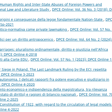
 Human Rights and Inter-State Abuses of Foreign Powers and
onal Law and Literature Study
,
DPCE Online: Vol. 36 No. 3 (2018): 
 origini e conseguenze della legge fondamentale Nation-State
,
DP
e Sp-2021
olitico-normativa come private lawmaking
,
DPCE Online: Vol. 57 No.
dici per un diritto antropocenico
,
DPCE Online: Vol. 64 No. 2 (2024)
rriages: pluralismo ordinamentale, diritto e giustizia nell’Africa
8): DPCE Online 4-2018
nti alla Corte EDU
,
DPCE Online: Vol. 57 No. 1 (2023): DPCE Online 1
Siege in Poland. The Last Landmark Ruling by the ECJ: repetita
): DPCE Online 3-2023
tonomia. I delicati rapporti fra potere esecutivo e giudiziario in
): DPCE Online 4-2020
ento economico e indipendenza della magistratura, tra rilevanza
tato di diritto) e ragioni di bilancio nazionali
,
DPCE Online: Vol. 7
line 2-2025
 Constitution of 1922, with regard to the circulation of legal model
nline 4-2022