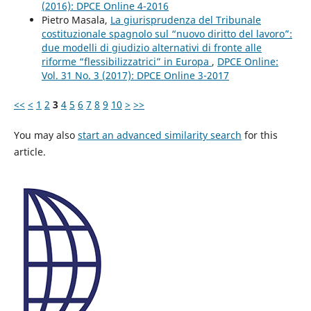
(2016): DPCE Online 4-2016
Pietro Masala,
La giurisprudenza del Tribunale
costituzionale spagnolo sul “nuovo diritto del lavoro”:
due modelli di giudizio alternativi di fronte alle
riforme “flessibilizzatrici” in Europa
,
DPCE Online:
Vol. 31 No. 3 (2017): DPCE Online 3-2017
<<
<
1
2
3
4
5
6
7
8
9
10
>
>>
You may also
start an advanced similarity search
for this
article.