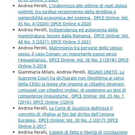
Andrea Perelli,
L’indennizzo alle vittime di reati dolosi
violenti: tra tardivo recepimento della direttiva e
sostenibilità economica del sistema
,
DPCE Online: Vol.
45 No. 4 (2020): DPCE Online 4-2020
Andrea Perelli,
Indipendenza ed autonomia della
magistratura: lezioni dalla Romania
,
DPCE Online: Vol.
48 No. 3 (2021): DPCE Online 3-2021
Andrea Perelli,
Matrimonio tra persone dello stesso
sesso. Il caso Coman: un importante passo verso
l’eguaglianza
,
DPCE Online: Vol. 36 No. 3 (2018): DPCE
Online 3-2018
Giammaria Milani, Andrea Perelli,
REGNO UNITO, La
Supreme Court ha dichiarato non illegittima ai sensi
della CEDU la legge che impone ai cittadini stranieri,
coniugati con cittadini inglesi, di sostenere un test di
competenze linguistiche
,
DPCE Online: Vol. 25 No. 1
(2016): DPCE Online 1/2016
Andrea Perelli,
La Corte di Giustizia definisce il
concetto di «figlio» ai fini del diritto dell’Unione
Europea
,
DPCE Online: Vol. 30 No. 2 (2017): DPCE
Online 2-2017
Andrea Perelli,
Coppie di fatto e libertà di circolazione