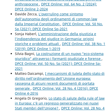
anthropocene
,
DPCE Online: Vol. 64 No. 2 (2024):
DPCE Online 2-2024
Davide Zecca,
L’overruling come sintomo
dell’autonomia degli ordinamenti di common law
dalla Imperial Constitution
,
DPCE Online: Vol. 50 No.
Sp (2021): DPCE Online Sp-2021
Sonja Haberl,
L’amministrazione della giustizia e
l’indipendenza del giudice in Germania: origini
storiche e problemi attuali
,
DPCE Online: Vol. 38 No. 1
(2019): DPCE Online 1-2019
Silvia Bagni,
La costruzione di un nuovo “eco-sistema
giuridico” attraverso i formanti giudiziale e forense
,
DPCE Online: Vol. 50 No. Sp (2021): DPCE Online Sp-
2021
Matteo Daicampi,
I meccanismi di tutela dello stato di
diritto nell’ordinamento dell'Unione europea:
rassegna di alcuni recenti documenti di portata
generale
,
DPCE Online: Vol. 28 No. 4 (2016): DPCE
Online 4-2016
Angela Di Gregorio,
Lo stato di salute della rule of law
in Europa: c’è un regresso generalizzato nei nuovi
Stati membri dell’Unione?
,
DPCE Online: Vol. 28 No. 4