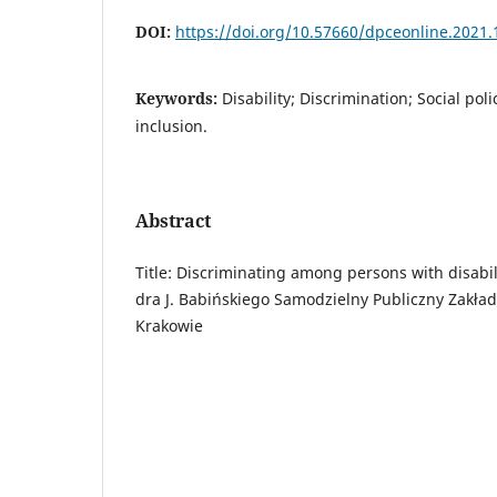
DOI:
https://doi.org/10.57660/dpceonline.2021.
Keywords:
Disability; Discrimination; Social pol
inclusion.
Abstract
Title: Discriminating among persons with disabili
dra J. Babińskiego Samodzielny Publiczny Zakła
Krakowie