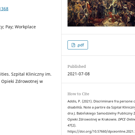
1368
icy; Pay; Workplace
.pdf
Published
2021-07-08
ties. Szpital Kliniczny im.
d Opieki Zdrowotnej w
How to Cite
Addis, P. (2021). Discriminare fra persone 
disabilità. Note a partire da Szpital Kliniczn
dra J. Babińskiego Samodzielny Publiczny 
Opieki Zdrowotnej w Krakowie.
DPCE Onlin
47
(2).
https://doi.org/10.57660/dpceonline.2021