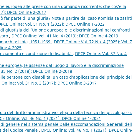
ione europea alle prese con una domanda ricorrente: che cos’è la
17): DPCE Online 2-2017
ò far parte di una giuria? Note a partire dal caso Komisia za zashti
PCE Online: Vol. 51 No. 1 (2022): DPCE Online 1-2022
di giustizia dell’Unione europea e le discriminazioni nei confronti
avoro
,
DPCE Online: Vol. 41 No. 4 (2019): DPCE Online 4-2019
narchia: Libia, 1951-1969
,
DPCE Online: Vol. 72 No. 4 (2025): Vol. 
line 4-2025
cenziamento e condizione di disabilità
,
DPCE Online: Vol. 37 No. 4
one europea, le assenze dal luogo di lavoro e la discriminazione
 35 No. 2 (2018): DPCE Online 2-2018
lle persone con disabilità: un caso d’applicazione del principio del
 Online: Vol. 31 No. 3 (2017): DPCE Online 3-2017
lo del diritto amministrativo: elogio della tecnica dei piccoli pass
CE Online: Vol. 46 No. 1 (2021): DPCE Online 1-2021
à di genere nel sistema penale Dalle Raccomandazioni Generali del
e del Codice Penale
,
DPCE Online: Vol. 46 No. 1 (2021): DPCE Onlin