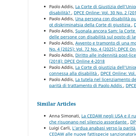
Paolo Addis,
La Corte di Giustizia dell’Un
disabilità?
,
DPCE Online: Vol. 30 No. 2 (20
Paolo Addis,
Una persona con disabilità pu
ot diskriminatsia della Corte di giustizia
,
D
Paolo Addis,
Suonala ancora Sam: la Corte 
delle persone con disabilità sul posto di l
Paolo Addis,
Avvento e tramonto di una mo
No. 4 (2025): Vol. 72 No. 4 (2025): DPCE On
Paolo Addis,
Diritto alle indennità post-li
(2018): DPCE Online 4-2018
Paolo Addis,
La Corte di giustizia dell’Uni
connessa alla disabilità
,
DPCE Online: Vol.
Paolo Addis,
La tutela nel licenziamento de
parità di trattamento di Paolo Addis
,
DPCE
Similar Articles
Anna Simonati,
La CEDAW negli USA e il ruo
che risuonano nel silenzio assordante
,
DP
Luigi Carli,
L’ardua anabasi verso la parit
CEDAW alle nuove fattispecie sanzionatori