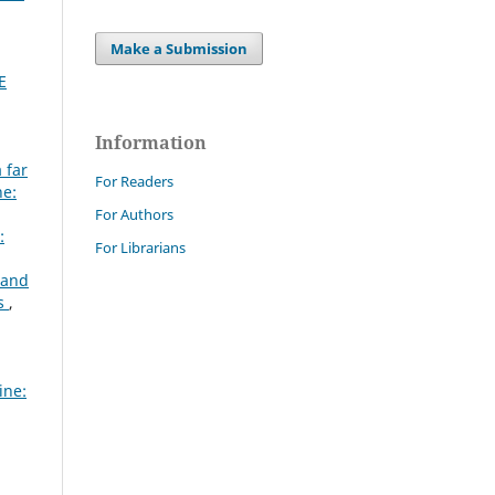
Make a Submission
E
Information
 far
For Readers
ne:
For Authors
:
For Librarians
 and
es
,
ine: