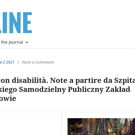
 the Journal
ne 2-2021
/
Note e Commenti
n disabilità. Note a partire da Szpit
skiego Samodzielny Publiczny Zakład
owie