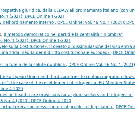
 prospettiva giuridica, dalla CEDAW all’ordinamento italiano (con un
No. 1 (2021): DPCE Online 1-2021
W nell’ordinamento interno
,
DPCE Online: Vol. 46 No. 1 (2021): DPC
o,
Il metodo democratico nei partiti e la centralità “in ombra”
46 No. 1 (2021): DPCE Online 1-2021
elo sulla Costituzione». Il divieto di dissimulazione del viso entra a
 una sfida inedita per il diritto costituzionale europeo?
,
DPCE Onli
per la tutela della salute pubblica
,
DPCE Online: Vol. 46 No. 1 (2021)
the European Union and third countries to contain migration flows
res”: the case of the resettlement of refugees in EU Member Stat
nline 4-2020
lues on health-care provisions for asylum seekers and refugees in
45 No. 4 (2020): DPCE Online 4-2020
ctual precariousness: rhetorical profiles of legislation
,
DPCE Onl