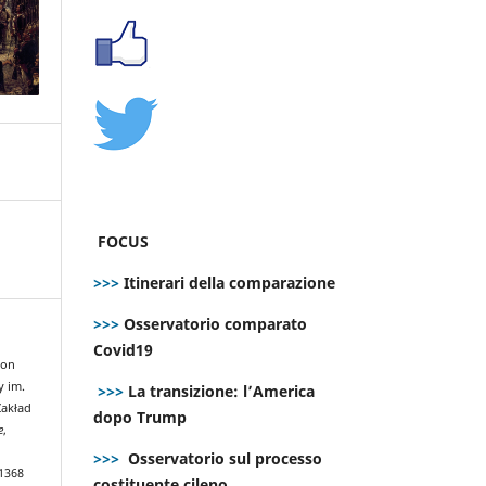
FOCUS
>>>
Itinerari della comparazione
>>>
Osservatorio comparato
Covid19
con
y im.
>>>
La transizione: l’America
Zakład
dopo Trump
e
,
>>>
Osservatorio sul processo
.1368
costituente cileno