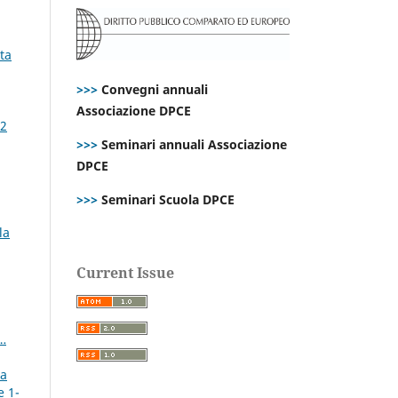
ta
>>>
Convegni annuali
Associazione DPCE
72
>>>
Seminari annuali Associazione
DPCE
>>>
Seminari Scuola DPCE
la
Current Issue
i…
la
e 1-