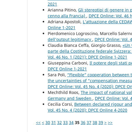
2021
Arianna Pitino,
Gli stereotipi di genere in
cenno alla Francia)
,
DPCE Online: Vol. 46 
Adriana Apostoli,
L’attuazione della CEDA
Online 1-2021
Pierdomenico Logroscino, Marcello Salern
dell’output legitimacy
,
DPCE Online: Vol. 
Claudia Bianca Ceffa, Giorgio Grasso,
«Un v
parte della Costituzione federale Svizzera:
Vol. 46 No. 1 (2021): DPCE Online 1-2021
Giuseppina Carboni,
Il potere degli stati 
DPCE Online 1-2021
Sara Poli,
“Flexible” cooperation between 
the uncertainties of “compensation measu
DPCE Online: Vol. 45 No. 4 (2020): DPCE O
Mechthild Roos,
The impact of national va
Germany and Sweden
,
DPCE Online: Vol. 
Cecilia Corsi,
Between declared rigour and a
Vol. 45 No. 4 (2020): DPCE Online 4-2020
<<
<
30
31
32
33
34
35
36
37
38
39
>
>>