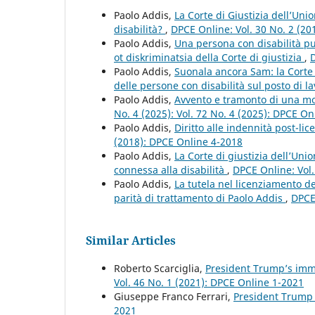
Paolo Addis,
La Corte di Giustizia dell’Un
disabilità?
,
DPCE Online: Vol. 30 No. 2 (20
Paolo Addis,
Una persona con disabilità pu
ot diskriminatsia della Corte di giustizia
,
D
Paolo Addis,
Suonala ancora Sam: la Corte 
delle persone con disabilità sul posto di l
Paolo Addis,
Avvento e tramonto di una mo
No. 4 (2025): Vol. 72 No. 4 (2025): DPCE On
Paolo Addis,
Diritto alle indennità post-li
(2018): DPCE Online 4-2018
Paolo Addis,
La Corte di giustizia dell’Uni
connessa alla disabilità
,
DPCE Online: Vol.
Paolo Addis,
La tutela nel licenziamento de
parità di trattamento di Paolo Addis
,
DPCE
Similar Articles
Roberto Scarciglia,
President Trump’s immi
Vol. 46 No. 1 (2021): DPCE Online 1-2021
Giuseppe Franco Ferrari,
President Trump
2021