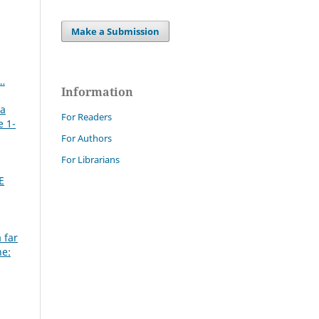
Make a Submission
i…
Information
la
For Readers
e 1-
For Authors
For Librarians
E
 far
ne: