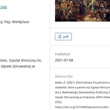
1368
icy; Pay; Workplace
.pdf
Published
2021-07-08
ties. Szpital Kliniczny im.
d Opieki Zdrowotnej w
How to Cite
Addis, P. (2021). Discriminare fra persone 
disabilità. Note a partire da Szpital Kliniczn
dra J. Babińskiego Samodzielny Publiczny 
Opieki Zdrowotnej w Krakowie.
DPCE Onlin
47
(2).
https://doi.org/10.57660/dpceonline.2021