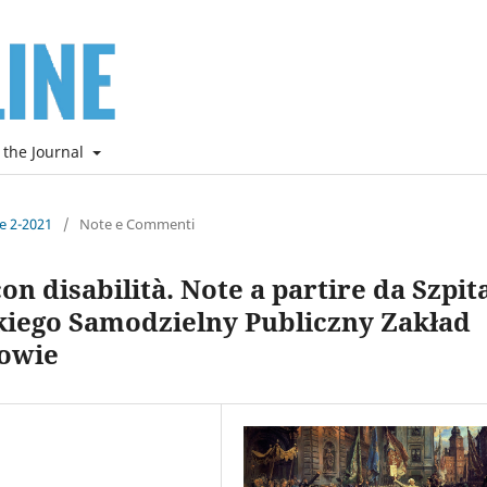
 the Journal
ne 2-2021
/
Note e Commenti
n disabilità. Note a partire da Szpit
skiego Samodzielny Publiczny Zakład
owie