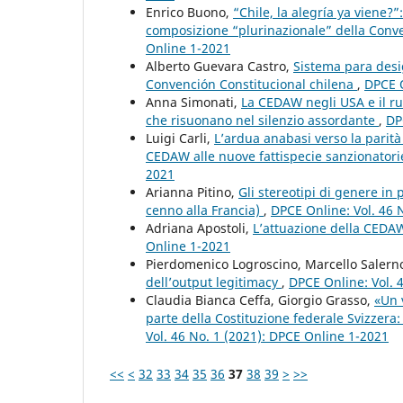
Enrico Buono,
“Chile, la alegría ya viene?
composizione “plurinazionale” della Conv
Online 1-2021
Alberto Guevara Castro,
Sistema para desig
Convención Constitucional chilena
,
DPCE O
Anna Simonati,
La CEDAW negli USA e il ruo
che risuonano nel silenzio assordante
,
DP
Luigi Carli,
L’ardua anabasi verso la parit
CEDAW alle nuove fattispecie sanzionatori
2021
Arianna Pitino,
Gli stereotipi di genere in
cenno alla Francia)
,
DPCE Online: Vol. 46 
Adriana Apostoli,
L’attuazione della CEDA
Online 1-2021
Pierdomenico Logroscino, Marcello Salern
dell’output legitimacy
,
DPCE Online: Vol. 
Claudia Bianca Ceffa, Giorgio Grasso,
«Un v
parte della Costituzione federale Svizzera:
Vol. 46 No. 1 (2021): DPCE Online 1-2021
<<
<
32
33
34
35
36
37
38
39
>
>>