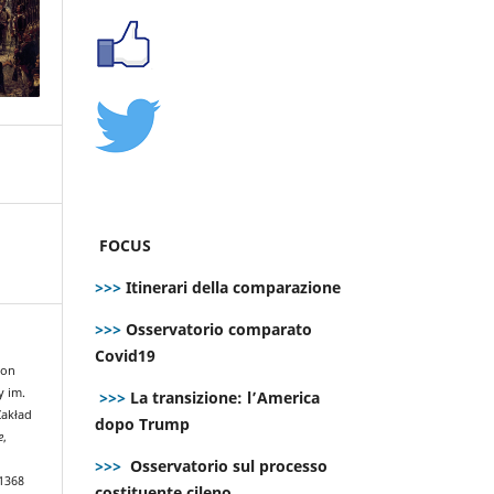
FOCUS
>>>
Itinerari della comparazione
>>>
Osservatorio comparato
Covid19
con
y im.
>>>
La transizione: l’America
Zakład
dopo Trump
e
,
>>>
Osservatorio sul processo
.1368
costituente cileno