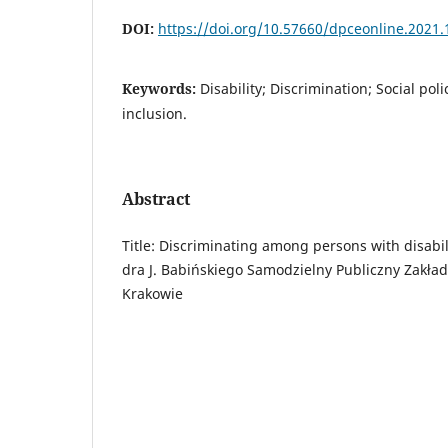
DOI:
https://doi.org/10.57660/dpceonline.2021.
Keywords:
Disability; Discrimination; Social pol
inclusion.
Abstract
Title: Discriminating among persons with disabili
dra J. Babińskiego Samodzielny Publiczny Zakła
Krakowie