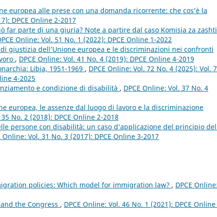
ione europea alle prese con una domanda ricorrente: che cos’è la
17): DPCE Online 2-2017
ò far parte di una giuria? Note a partire dal caso Komisia za zashti
PCE Online: Vol. 51 No. 1 (2022): DPCE Online 1-2022
di giustizia dell’Unione europea e le discriminazioni nei confronti
avoro
,
DPCE Online: Vol. 41 No. 4 (2019): DPCE Online 4-2019
narchia: Libia, 1951-1969
,
DPCE Online: Vol. 72 No. 4 (2025): Vol. 
line 4-2025
cenziamento e condizione di disabilità
,
DPCE Online: Vol. 37 No. 4
one europea, le assenze dal luogo di lavoro e la discriminazione
 35 No. 2 (2018): DPCE Online 2-2018
lle persone con disabilità: un caso d’applicazione del principio del
 Online: Vol. 31 No. 3 (2017): DPCE Online 3-2017
gration policies: Which model for immigration law?
,
DPCE Online
 and the Congress
,
DPCE Online: Vol. 46 No. 1 (2021): DPCE Online