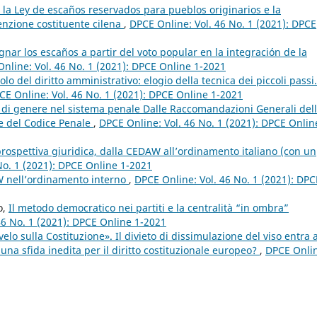
”: la Ley de escaños reservados para pueblos originarios e la
enzione costituente cilena
,
DPCE Online: Vol. 46 No. 1 (2021): DPCE
nar los escaños a partir del voto popular en la integración de la
nline: Vol. 46 No. 1 (2021): DPCE Online 1-2021
lo del diritto amministrativo: elogio della tecnica dei piccoli pass
CE Online: Vol. 46 No. 1 (2021): DPCE Online 1-2021
à di genere nel sistema penale Dalle Raccomandazioni Generali del
e del Codice Penale
,
DPCE Online: Vol. 46 No. 1 (2021): DPCE Onlin
 prospettiva giuridica, dalla CEDAW all’ordinamento italiano (con un
No. 1 (2021): DPCE Online 1-2021
W nell’ordinamento interno
,
DPCE Online: Vol. 46 No. 1 (2021): DPC
o,
Il metodo democratico nei partiti e la centralità “in ombra”
46 No. 1 (2021): DPCE Online 1-2021
elo sulla Costituzione». Il divieto di dissimulazione del viso entra a
 una sfida inedita per il diritto costituzionale europeo?
,
DPCE Onli