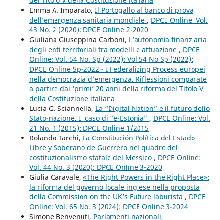
del Titolo V della Costituzione italiana
Emma A. Imparato,
Il Portogallo al banco di prova
dell’emergenza sanitaria mondiale
,
DPCE Online: Vol.
43 No. 2 (2020): DPCE Online 2-2020
Giuliana Giuseppina Carboni,
L’autonomia finanziaria
degli enti territoriali tra modelli e attuazione
,
DPCE
Online: Vol. 54 No. Sp (2022): Vol 54 No Sp (2022):
DPCE Online Sp-2022 - I Federalizing Process europei
nella democrazia d’emergenza. Riflessioni comparate
a partire dai ‘primi’ 20 anni della riforma del Titolo V
della Costituzione italiana
Lucia G. Sciannella,
La “Digital Nation” e il futuro dello
Stato-nazione. Il caso di “e-Estonia”
,
DPCE Online: Vol.
21 No. 1 (2015): DPCE Online 1/2015
Rolando Tarchi,
La Constitución Política del Estado
Libre y Soberano de Guerrero nel quadro del
costituzionalismo statale del Messico
,
DPCE Online:
Vol. 44 No. 3 (2020): DPCE Online 3-2020
Giulia Caravale,
«The Right Powers in the Right Place»:
la riforma del governo locale inglese nella proposta
della Commission on the UK’s Future laburista
,
DPCE
Online: Vol. 65 No. 3 (2024): DPCE Online 3-2024
Simone Benvenuti,
Parlamenti nazionali,