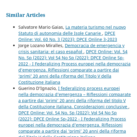
Similar Articles
Salvatore Mario Gaias,
La materia turismo nel nuovo
Statuto di autonomia delle Isole Canarie
,
DPCE
Online: Vol. 60 No. 3 (2023): DPCE Online 3-2023
Jorge Lozano Miralles,
Democracia de emergencia y
crisis sanitaria: el caso español
,
DPCE Online: Vol. 54
No. Sp (2022): Vol 54 No Sp (2022): DPCE Online Sp-
2022 - I Federalizing Process europei nella democrazia
d’emergenza. Riflessioni comparate a partire dai
‘primi’ 20 anni della riforma del Titolo V della
Costituzione italiana
Guerino D’Ignazio,
I federalizing process europei
nella democrazia d’emergenza – Riflessioni comparate
a partire dai ‘primi’ 20 anni della riforma del titolo V
della Costituzione italiana. Considerazioni conclusive
,
DPCE Online: Vol. 54 No. Sp (2022): Vol 54 No Sp
(2022): DPCE Online Sp-2022 - I Federalizing Process
europei nella democrazia d’emergenza. Riflessioni
comparate a partire dai ‘primi’ 20 anni della riforma