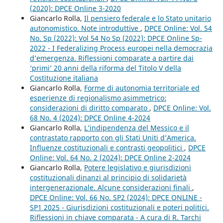
(2020): DPCE Online 3-2020
Giancarlo Rolla,
Il pensiero federale e lo Stato unitario
autonomistico. Note introduttive
,
DPCE Online: Vol. 54
No. Sp (2022): Vol 54 No Sp (2022): DPCE Online Sp-
2022 - I Federalizing Process europei nella democrazia
d’emergenza. Riflessioni comparate a partire dai
‘primi’ 20 anni della riforma del Titolo V della
Costituzione italiana
Giancarlo Rolla,
Forme di autonomia territoriale ed
esperienze di regionalismo asimmetrico:
considerazioni di diritto comparato
,
DPCE Online: Vol.
68 No. 4 (2024): DPCE Online 4-2024
Giancarlo Rolla,
L’indipendenza del Messico e il
contrastato rapporto con gli Stati Uniti d’America.
Influenze costituzionali e contrasti geopolitici
,
DPCE
Online: Vol. 64 No. 2 (2024): DPCE Online 2-2024
Giancarlo Rolla,
Potere legislativo e giurisdizioni
costituzionali dinanzi al principio di solidarietà
intergenerazionale. Alcune considerazioni finali
,
DPCE Online: Vol. 66 No. SP2 (2024): DPCE ONLINE -
SP1 2025 - Giurisdizioni costituzionali e poteri politici.
Riflessioni in chiave comparata - A cura di R. Tarchi