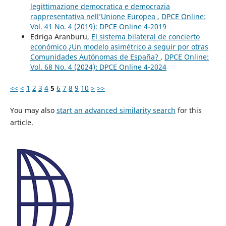
legittimazione democratica e democrazia
rappresentativa nell’Unione Europea
,
DPCE Online:
Vol. 41 No. 4 (2019): DPCE Online 4-2019
Edriga Aranburu,
El sistema bilateral de concierto
económico ¿Un modelo asimétrico a seguir por otras
Comunidades Autónomas de España?
,
DPCE Online:
Vol. 68 No. 4 (2024): DPCE Online 4-2024
<<
<
1
2
3
4
5
6
7
8
9
10
>
>>
You may also
start an advanced similarity search
for this
article.