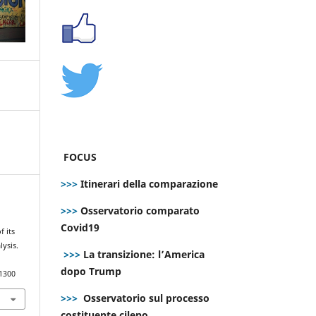
FOCUS
>>>
Itinerari della comparazione
>>>
Osservatorio comparato
Covid19
 its
lysis.
>>>
La transizione: l’America
dopo Trump
.1300
>>>
Osservatorio sul processo
costituente cileno