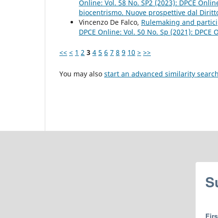
Online: Vol. 58 No. SP2 (2023): DPCE Onlin
biocentrismo. Nuove prospettive dal Diritt
Vincenzo De Falco,
Rulemaking and partici
DPCE Online: Vol. 50 No. Sp (2021): DPCE 
<<
<
1
2
3
4
5
6
7
8
9
10
>
>>
You may also
start an advanced similarity searc