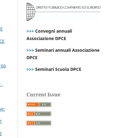
CE
>>>
Convegni annuali
Associazione DPCE
CE
>>>
Seminari annuali Associazione
DPCE
 66
>>>
Seminari Scuola DPCE
e
,
Current Issue
ne:
 1
E