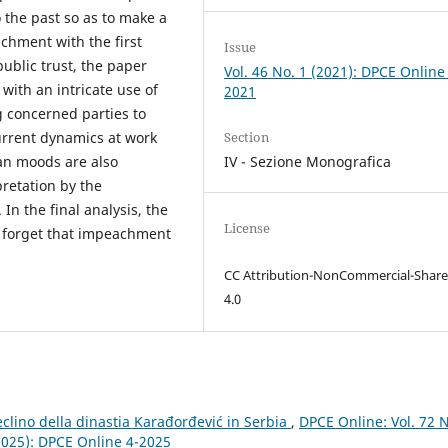
o the past so as to make a
chment with the first
Issue
blic trust, the paper
Vol. 46 No. 1 (2021): DPCE Online
with an intricate use of
2021
 concerned parties to
Section
current dynamics at work
IV - Sezione Monografica
san moods are also
pretation by the
 In the final analysis, the
License
r forget that impeachment
CC Attribution-NonCommercial-Share
4.0
clino della dinastia Karađorđević in Serbia
,
DPCE Online: Vol. 72 N
 (2025): DPCE Online 4-2025