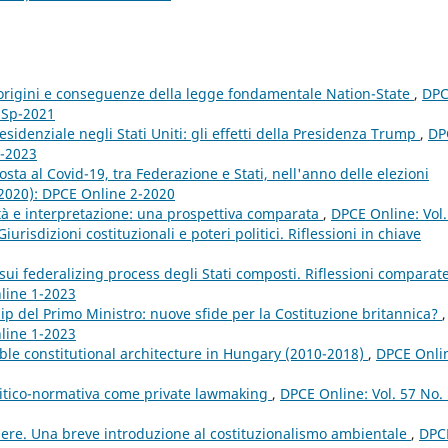
 origini e conseguenze della legge fondamentale Nation-State
,
DP
e Sp-2021
sidenziale negli Stati Uniti: gli effetti della Presidenza Trump
,
DP
1-2023
sposta al Covid-19, tra Federazione e Stati, nell'anno delle elezioni
(2020): DPCE Online 2-2020
ità e interpretazione: una prospettiva comparata
,
DPCE Online: Vol.
risdizioni costituzionali e poteri politici. Riflessioni in chiave
sui federalizing process degli Stati composti. Riflessioni comparat
nline 1-2023
ip del Primo Ministro: nuove sfide per la Costituzione britannica?
,
nline 1-2023
able constitutional architecture in Hungary (2010-2018)
,
DPCE Onli
olitico-normativa come private lawmaking
,
DPCE Online: Vol. 57 No.
apere. Una breve introduzione al costituzionalismo ambientale
,
DPC