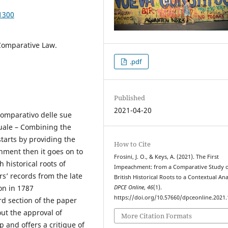
1300
 Comparative Law.
.pdf
Published
2021-04-20
comparativo delle sue
tuale – Combining the
starts by providing the
How to Cite
hment then it goes on to
Frosini, J. O., & Keys, A. (2021). The First
 historical roots of
Impeachment: from a Comparative Study of
’ records from the late
British Historical Roots to a Contextual Ana
on in 1787
DPCE Online
,
46
(1).
https://doi.org/10.57660/dpceonline.2021
rd section of the paper
ut the approval of
More Citation Formats
 and offers a critique of