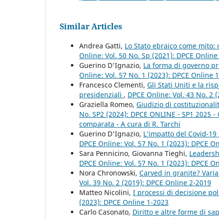
Similar Articles
Andrea Gatti,
Lo Stato ebraico come mito:
Online: Vol. 50 No. Sp (2021): DPCE Onlin
Guerino D'Ignazio,
La forma di governo pre
Online: Vol. 57 No. 1 (2023): DPCE Online 
Francesco Clementi,
Gli Stati Uniti e la ri
presidenziali
,
DPCE Online: Vol. 43 No. 2 
Graziella Romeo,
Giudizio di costituzional
No. SP2 (2024): DPCE ONLINE - SP1 2025 - Giu
comparata - A cura di R. Tarchi
Guerino D'Ignazio,
L’impatto del Covid-19 
DPCE Online: Vol. 57 No. 1 (2023): DPCE O
Sara Pennicino, Giovanna Tieghi,
Leadersh
DPCE Online: Vol. 57 No. 1 (2023): DPCE O
Nora Chronowski,
Carved in granite? Vari
Vol. 39 No. 2 (2019): DPCE Online 2-2019
Matteo Nicolini,
I processi di decisione p
(2023): DPCE Online 1-2023
Carlo Casonato,
Diritto e altre forme di s