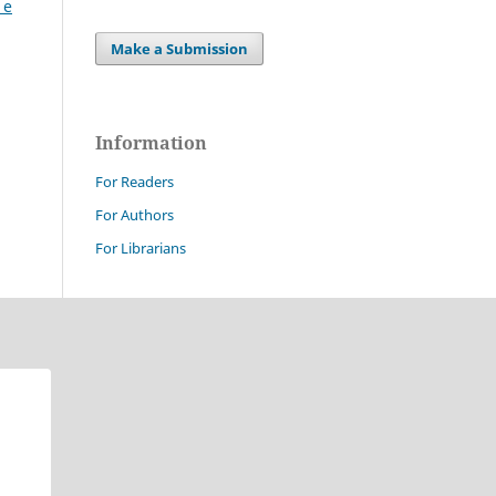
 e
Make a Submission
Information
For Readers
For Authors
For Librarians