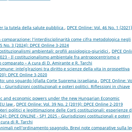
per la tutela della salute pubblica
,
DPCE Online: Vol. 46 No. 1 (2021)
la comparazione: l’interdisciplinarità come cifra metodologica negli
65 No. 3 (2024): DPCE Online 3-2024
stituzionalismi ambientali: profili assiologico-giuridici
,
DPCE Onli
2023 - Il costituzionalismo ambientale fra antropocentrismo e
o comparato – A cura di D. Amirante e R. Tarchi
comune: inte(g)razioni tra diritto e scienze della vita in prospettiva
020): DPCE Online 3-2020
ritto: uno sguardo (d)alla Corte Suprema israeliana
,
DPCE Online: Vo
Giurisdizioni costituzionali e poteri politici. Riflessioni in chiave
lic and economic powers under the new Hungarian Economic
 EU law
,
DPCE Online: Vol. 39 No. 2 (2019): DPCE Online 2-2019
eri politici e legittimazione delle Corti costituzionali: esperienze d
24): DPCE ONLINE - SP1 2025 - Giurisdizioni costituzionali e poteri
 cura di R. Tarchi
animali nell’ordinamento spagnolo. Brevi note comparative sulla l