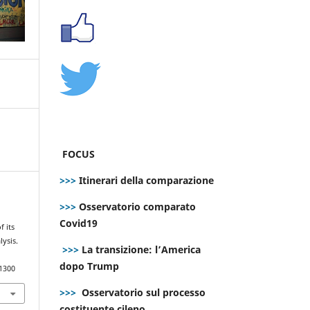
FOCUS
>>>
Itinerari della comparazione
>>>
Osservatorio comparato
Covid19
 its
lysis.
>>>
La transizione: l’America
dopo Trump
.1300
>>>
Osservatorio sul processo
costituente cileno