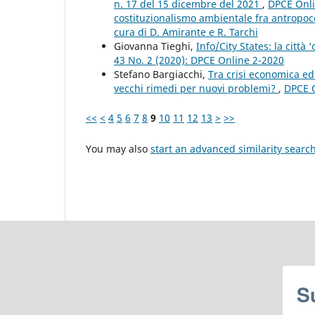
n. 17 del 15 dicembre del 2021
,
DPCE Onlin
costituzionalismo ambientale fra antropoc
cura di D. Amirante e R. Tarchi
Giovanna Tieghi,
Info/City States: la città 
43 No. 2 (2020): DPCE Online 2-2020
Stefano Bargiacchi,
Tra crisi economica ed
vecchi rimedi per nuovi problemi?
,
DPCE O
<<
<
4
5
6
7
8
9
10
11
12
13
>
>>
You may also
start an advanced similarity searc