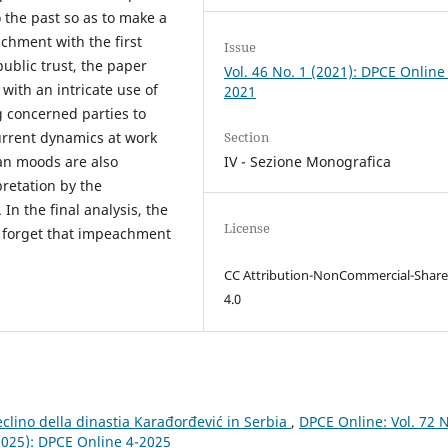
o the past so as to make a
chment with the first
Issue
blic trust, the paper
Vol. 46 No. 1 (2021): DPCE Online
with an intricate use of
2021
 concerned parties to
Section
current dynamics at work
IV - Sezione Monografica
san moods are also
pretation by the
 In the final analysis, the
License
r forget that impeachment
CC Attribution-NonCommercial-Share
4.0
clino della dinastia Karađorđević in Serbia
,
DPCE Online: Vol. 72 N
 (2025): DPCE Online 4-2025