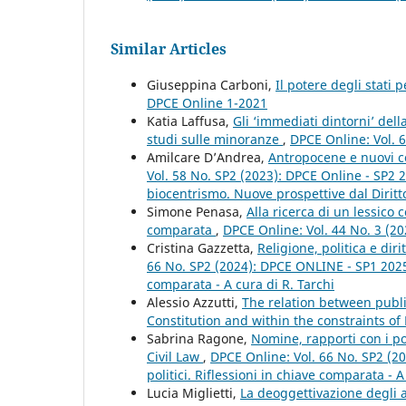
Similar Articles
Giuseppina Carboni,
Il potere degli stati 
DPCE Online 1-2021
Katia Laffusa,
Gli ‘immediati dintorni’ del
studi sulle minoranze
,
DPCE Online: Vol. 
Amilcare D’Andrea,
Antropocene e nuovi co
Vol. 58 No. SP2 (2023): DPCE Online - SP2 
biocentrismo. Nuove prospettive dal Diritt
Simone Penasa,
Alla ricerca di un lessico 
comparata
,
DPCE Online: Vol. 44 No. 3 (2
Cristina Gazzetta,
Religione, politica e di
66 No. SP2 (2024): DPCE ONLINE - SP1 2025 - 
comparata - A cura di R. Tarchi
Alessio Azzutti,
The relation between pub
Constitution and within the constraints of
Sabrina Ragone,
Nomine, rapporti con i pot
Civil Law
,
DPCE Online: Vol. 66 No. SP2 (20
politici. Riflessioni in chiave comparata - A
Lucia Miglietti,
La deoggettivazione degli 