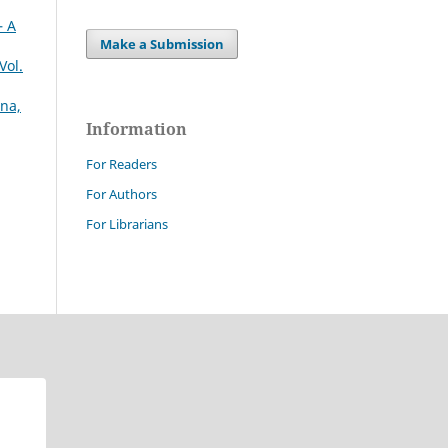
– A
Make a Submission
Vol.
gna,
Information
For Readers
For Authors
For Librarians