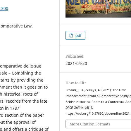
1300
 Comparative Law.
.pdf
Published
2021-04-20
comparativo delle sue
tuale – Combining the
starts by providing the
How to Cite
hment then it goes on to
Frosini, J. O., & Keys, A. (2021). The First
 historical roots of
Impeachment: from a Comparative Study of
’ records from the late
British Historical Roots to a Contextual Ana
on in 1787
DPCE Online
,
46
(1).
https://doi.org/10.57660/dpceonline.2021
rd section of the paper
ut the approval of
More Citation Formats
 and offers a critique of