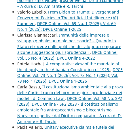
biocentrismo. Nuove prospettive dal Diritto comparato
– A cura di D. Amirante e R. Tarchi
Valerio Lubello,
From Biden to Trump: Divergent and
Convergent Policies in The Artificial Intelligence (AI)
Summer
,
DPCE Online: Vol. 69 No. 1 (2025): Vol. 69
No. 1 (2025): DPCE Online 1-2025
Clarissa Giannaccari,
Immunità delle imprese e
sviluppo globale: un male necessario? – Quando lo
Stato retrocede dalle politiche di sviluppo: comparare
alcune suggestioni giurisprudenziali
,
DPCE Online:
Vol. 55 No. 4 (2022): DPCE Online 4-2022
Entela Hoxhaj,
A comparative view of the mandate of
the deputy in the Albanian Constitution of 1925
,
DPCE
Online: Vol. 73 No. 1 (2026): Vol. 73 No. 1 (2026): Vol.
73 No. 1 (2026): DPCE Online 1-2026
Carla Bassu,
Il costituzionalismo ambientale alla prova
delle Corti: il ruolo del formante giurisprudenziale nei
modelli di Common Law
,
DPCE Online: Vol. 58 No. SP2
(2023): DPCE Online - SP2 2023 - Il costituzionalismo
ambientale fra antropocentrismo e biocentrismo.
Nuove prospettive dal Diritto comparato – A cura di D.
Amirante e R. Tarchi
Paola Valerio,
Unitary executive claims e tutela dei