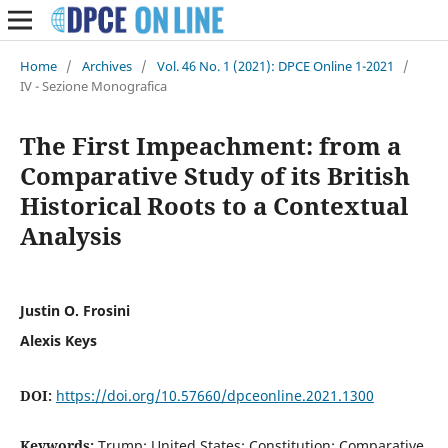
Home
/
Archives
/
Vol. 46 No. 1 (2021): DPCE Online 1-2021
/
IV - Sezione Monografica
The First Impeachment: from a
Comparative Study of its British
Historical Roots to a Contextual
Analysis
Justin O. Frosini
Alexis Keys
DOI:
https://doi.org/10.57660/dpceonline.2021.1300
Keywords:
Trump; United States; Constitution; Comparative