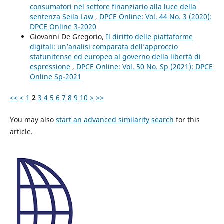
consumatori nel settore finanziario alla luce della
sentenza Seila Law
,
DPCE Online: Vol. 44 No. 3 (2020):
DPCE Online 3-2020
Giovanni De Gregorio,
Il diritto delle piattaforme
digitali: un’analisi comparata dell’approccio
statunitense ed europeo al governo della libertà di
espressione
,
DPCE Online: Vol. 50 No. Sp (2021): DPCE
Online Sp-2021
<<
<
1
2
3
4
5
6
7
8
9
10
>
>>
You may also
start an advanced similarity search
for this
article.