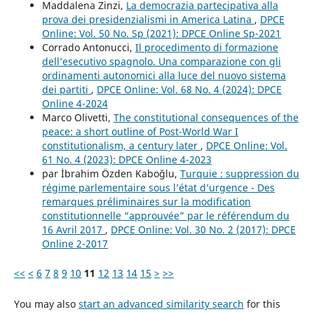
Maddalena Zinzi,
La democrazia partecipativa alla
prova dei presidenzialismi in America Latina
,
DPCE
Online: Vol. 50 No. Sp (2021): DPCE Online Sp-2021
Corrado Antonucci,
Il procedimento di formazione
dell’esecutivo spagnolo. Una comparazione con gli
ordinamenti autonomici alla luce del nuovo sistema
dei partiti
,
DPCE Online: Vol. 68 No. 4 (2024): DPCE
Online 4-2024
Marco Olivetti,
The constitutional consequences of the
peace: a short outline of Post-World War I
constitutionalism, a century later
,
DPCE Online: Vol.
61 No. 4 (2023): DPCE Online 4-2023
par İbrahim Özden Kaboğlu,
Turquie : suppression du
régime parlementaire sous l’état d’urgence - Des
remarques préliminaires sur la modification
constitutionnelle “approuvée” par le référendum du
16 Avril 2017
,
DPCE Online: Vol. 30 No. 2 (2017): DPCE
Online 2-2017
<<
<
6
7
8
9
10
11
12
13
14
15
>
>>
You may also
start an advanced similarity search
for this