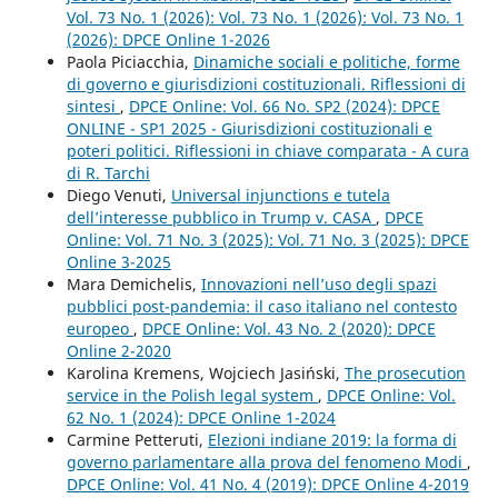
Vol. 73 No. 1 (2026): Vol. 73 No. 1 (2026): Vol. 73 No. 1
(2026): DPCE Online 1-2026
Paola Piciacchia,
Dinamiche sociali e politiche, forme
di governo e giurisdizioni costituzionali. Riflessioni di
sintesi
,
DPCE Online: Vol. 66 No. SP2 (2024): DPCE
ONLINE - SP1 2025 - Giurisdizioni costituzionali e
poteri politici. Riflessioni in chiave comparata - A cura
di R. Tarchi
Diego Venuti,
Universal injunctions e tutela
dell’interesse pubblico in Trump v. CASA
,
DPCE
Online: Vol. 71 No. 3 (2025): Vol. 71 No. 3 (2025): DPCE
Online 3-2025
Mara Demichelis,
Innovazioni nell’uso degli spazi
pubblici post-pandemia: il caso italiano nel contesto
europeo
,
DPCE Online: Vol. 43 No. 2 (2020): DPCE
Online 2-2020
Karolina Kremens, Wojciech Jasiński,
The prosecution
service in the Polish legal system
,
DPCE Online: Vol.
62 No. 1 (2024): DPCE Online 1-2024
Carmine Petteruti,
Elezioni indiane 2019: la forma di
governo parlamentare alla prova del fenomeno Modi
,
DPCE Online: Vol. 41 No. 4 (2019): DPCE Online 4-2019