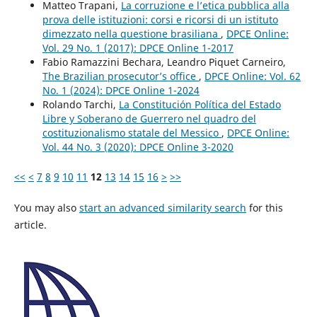
Matteo Trapani,
La corruzione e l’etica pubblica alla
prova delle istituzioni: corsi e ricorsi di un istituto
dimezzato nella questione brasiliana
,
DPCE Online:
Vol. 29 No. 1 (2017): DPCE Online 1-2017
Fabio Ramazzini Bechara, Leandro Piquet Carneiro,
The Brazilian prosecutor’s office
,
DPCE Online: Vol. 62
No. 1 (2024): DPCE Online 1-2024
Rolando Tarchi,
La Constitución Política del Estado
Libre y Soberano de Guerrero nel quadro del
costituzionalismo statale del Messico
,
DPCE Online:
Vol. 44 No. 3 (2020): DPCE Online 3-2020
<<
<
7
8
9
10
11
12
13
14
15
16
>
>>
You may also
start an advanced similarity search
for this
article.