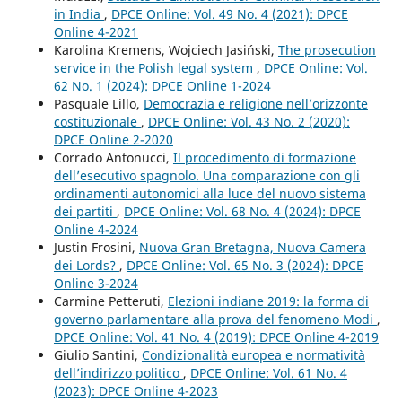
in India
,
DPCE Online: Vol. 49 No. 4 (2021): DPCE
Online 4-2021
Karolina Kremens, Wojciech Jasiński,
The prosecution
service in the Polish legal system
,
DPCE Online: Vol.
62 No. 1 (2024): DPCE Online 1-2024
Pasquale Lillo,
Democrazia e religione nell’orizzonte
costituzionale
,
DPCE Online: Vol. 43 No. 2 (2020):
DPCE Online 2-2020
Corrado Antonucci,
Il procedimento di formazione
dell’esecutivo spagnolo. Una comparazione con gli
ordinamenti autonomici alla luce del nuovo sistema
dei partiti
,
DPCE Online: Vol. 68 No. 4 (2024): DPCE
Online 4-2024
Justin Frosini,
Nuova Gran Bretagna, Nuova Camera
dei Lords?
,
DPCE Online: Vol. 65 No. 3 (2024): DPCE
Online 3-2024
Carmine Petteruti,
Elezioni indiane 2019: la forma di
governo parlamentare alla prova del fenomeno Modi
,
DPCE Online: Vol. 41 No. 4 (2019): DPCE Online 4-2019
Giulio Santini,
Condizionalità europea e normatività
dell’indirizzo politico
,
DPCE Online: Vol. 61 No. 4
(2023): DPCE Online 4-2023