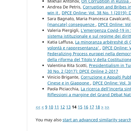
Mikhail Antonov,
On Corruption in Russia
Andrea De Petris,
Corruption and Bribes in
win it
,
DPCE Online: Vol. 38 No. 1 (2019):
Sara Bagnato, Maria Francesca Cavalcanti
(mancate) conseguenze
,
DPCE Online: Vol
Valeria Piergigli,
L’emergenza Covid-19 in S
sistema istituzionale e sul regime dei dirit
Katia Laffusa,
La minoranza arbëreshë di Ca
volontà e rappresentanza’
,
DPCE Online: V
Federalizing Process europei nella democra
della riforma del Titolo V della Costituzione
Valentina Rita Scotti,
Presidentialism in Tu
30 No. 2 (2017): DPCE Online 2-2017
Vinicio Brigante,
Corruzione e Appalti Pubb
Cinese e in Giappone
,
DPCE Online: Vol. 3
Paola Piciacchia,
La ricerca dell’incerta s
Riflessioni a margine del Grand Débat Na
<<
<
9
10
11
12
13
14
15
16
17
18
>
>>
You may also
start an advanced similarity searc