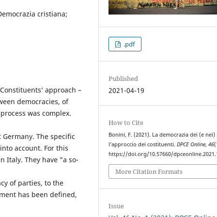
 Democrazia cristiana;
.pdf
Published
 Constituents’ approach –
2021-04-19
etween democracies, of
g process was complex.
How to Cite
Bonini, F. (2021). La democrazia dei (e nei) p
 Germany. The specific
l’approccio dei costituenti.
DPCE Online
,
46
(
into account. For this
https://doi.org/10.57660/dpceonline.2021
n Italy. They have "a so-
More Citation Formats
y of parties, to the
rnment has been defined,
Issue