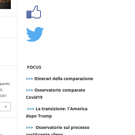
FOCUS
>>>
Itinerari della comparazione
artiti:
>>>
Osservatorio comparato
1).
.1251
Covid19
>>>
La transizione: l’America
dopo Trump
>>>
Osservatorio sul processo
costituente cileno