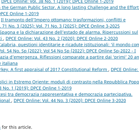
,
DPCE Online: Vol. 38 No. 1 (2019): DPCE Online 1-2019
 the German Public Sector. A long lasting Challenge and the Effort
 DPCE Online 1-2019
,
Il tramonto dell’Impero ottomano: trasformazioni, conflitti e
. 71 No. 3 (2025): Vol. 71 No. 3 (2025): DPCE Online 3-2025
pagna e la dichiarazione dell’estado de alarma. Ripercussioni sul
ti
,
DPCE Online: Vol. 43 No. 2 (2020): DPCE Online 2-2020
labria, questioni identitarie e ricadute istituzionali: ‘il mondo co
ol. 54 No. Sp (2022): Vol 54 No Sp (2022): DPCE Online Sp-2022 - I
zia d’emergenza. Riflessioni comparate a partire dai ‘primi’ 20 a
 italiana
rkey. A first appraisal of 2017 Constitutional Reform
,
DPCE Online: 
lici in Estremo Oriente: moduli di contrasto nella Repubblica Popo
8 No. 1 (2019): DPCE Online 1-2019
intesi tra democrazia rappresentativa e democrazia partecipativa.
tional
,
DPCE Online: Vol. 44 No. 3 (2020): DPCE Online 3-2020
h
for this article.