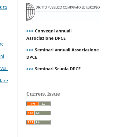
s to
>>>
Convegni annuali
Associazione DPCE
me
>>>
Seminari annuali Associazione
nni
DPCE
Vol.
>>>
Seminari Scuola DPCE
lare
Current Issue