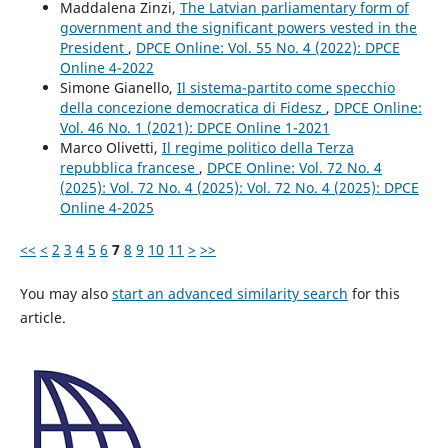
Maddalena Zinzi,
The Latvian parliamentary form of
government and the significant powers vested in the
President
,
DPCE Online: Vol. 55 No. 4 (2022): DPCE
Online 4-2022
Simone Gianello,
Il sistema-partito come specchio
della concezione democratica di Fidesz
,
DPCE Online:
Vol. 46 No. 1 (2021): DPCE Online 1-2021
Marco Olivetti,
Il regime politico della Terza
repubblica francese
,
DPCE Online: Vol. 72 No. 4
(2025): Vol. 72 No. 4 (2025): Vol. 72 No. 4 (2025): DPCE
Online 4-2025
<<
<
2
3
4
5
6
7
8
9
10
11
>
>>
You may also
start an advanced similarity search
for this
article.