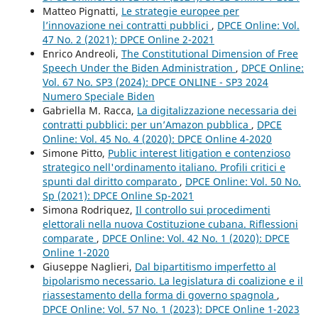
Matteo Pignatti,
Le strategie europee per
l’innovazione nei contratti pubblici
,
DPCE Online: Vol.
47 No. 2 (2021): DPCE Online 2-2021
Enrico Andreoli,
The Constitutional Dimension of Free
Speech Under the Biden Administration
,
DPCE Online:
Vol. 67 No. SP3 (2024): DPCE ONLINE - SP3 2024
Numero Speciale Biden
Gabriella M. Racca,
La digitalizzazione necessaria dei
contratti pubblici: per un’Amazon pubblica
,
DPCE
Online: Vol. 45 No. 4 (2020): DPCE Online 4-2020
Simone Pitto,
Public interest litigation e contenzioso
strategico nell'ordinamento italiano. Profili critici e
spunti dal diritto comparato
,
DPCE Online: Vol. 50 No.
Sp (2021): DPCE Online Sp-2021
Simona Rodriquez,
Il controllo sui procedimenti
elettorali nella nuova Costituzione cubana. Riflessioni
comparate
,
DPCE Online: Vol. 42 No. 1 (2020): DPCE
Online 1-2020
Giuseppe Naglieri,
Dal bipartitismo imperfetto al
bipolarismo necessario. La legislatura di coalizione e il
riassestamento della forma di governo spagnola
,
DPCE Online: Vol. 57 No. 1 (2023): DPCE Online 1-2023