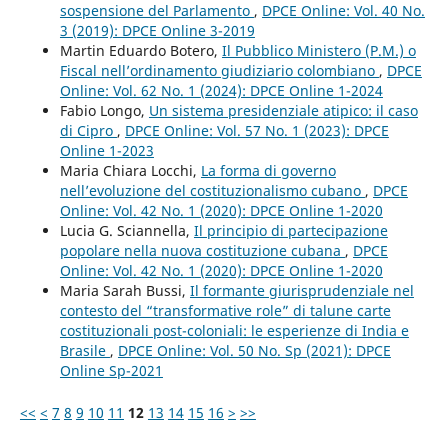
sospensione del Parlamento
,
DPCE Online: Vol. 40 No.
3 (2019): DPCE Online 3-2019
Martin Eduardo Botero,
Il Pubblico Ministero (P.M.) o
Fiscal nell’ordinamento giudiziario colombiano
,
DPCE
Online: Vol. 62 No. 1 (2024): DPCE Online 1-2024
Fabio Longo,
Un sistema presidenziale atipico: il caso
di Cipro
,
DPCE Online: Vol. 57 No. 1 (2023): DPCE
Online 1-2023
Maria Chiara Locchi,
La forma di governo
nell’evoluzione del costituzionalismo cubano
,
DPCE
Online: Vol. 42 No. 1 (2020): DPCE Online 1-2020
Lucia G. Sciannella,
Il principio di partecipazione
popolare nella nuova costituzione cubana
,
DPCE
Online: Vol. 42 No. 1 (2020): DPCE Online 1-2020
Maria Sarah Bussi,
Il formante giurisprudenziale nel
contesto del “transformative role” di talune carte
costituzionali post-coloniali: le esperienze di India e
Brasile
,
DPCE Online: Vol. 50 No. Sp (2021): DPCE
Online Sp-2021
<<
<
7
8
9
10
11
12
13
14
15
16
>
>>