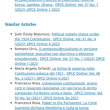
Kenya, Gambia, Ghana
,
DPCE Online: Vol. 57 No. 1
(2023): DPCE Online 1-2023
Similar Articles
Şule Özsoy Boyunsuz,
Political system choice under
the 1924 Constitution
,
DPCE Online: Vol. 61 No. 4
(2023): DPCE Online 4-2023
Romano Orrù,
Il semipresidenzialismo in versione
portoghese: esecutivo non diarchico e attivismo
presidenziale
,
DPCE Online: Vol. 57 No. 1 (2023): DPCE
Online 1-2023
Maria Angela Orlandi,
La forma di governo nella
Costituzione polacca del 1921
,
DPCE Online: Vol. 48
No. 3 (2021): DPCE Online 3-2021
Francesca Rosa,
Convenzioni costituzionali, prassi,
corti e novazioni legislative. Un percorso di diritto
comparato fra Regno Unito e Italia
,
DPCE Online: Vol.
50 No. Sp (2021): DPCE Online Sp-2021
Francesca Rosa,
Power to the Parliament. La Corte
Suprema dichiara illegittima e nulla la lunga