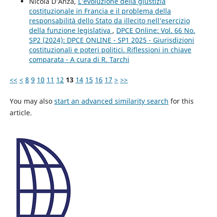
Nicola D’Anza,
L’evoluzione della giustizia
costituzionale in Francia e il problema della
responsabilità dello Stato da illecito nell’esercizio
della funzione legislativa
,
DPCE Online: Vol. 66 No.
SP2 (2024): DPCE ONLINE - SP1 2025 - Giurisdizioni
costituzionali e poteri politici. Riflessioni in chiave
comparata - A cura di R. Tarchi
<<
<
8
9
10
11
12
13
14
15
16
17
>
>>
You may also
start an advanced similarity search
for this
article.