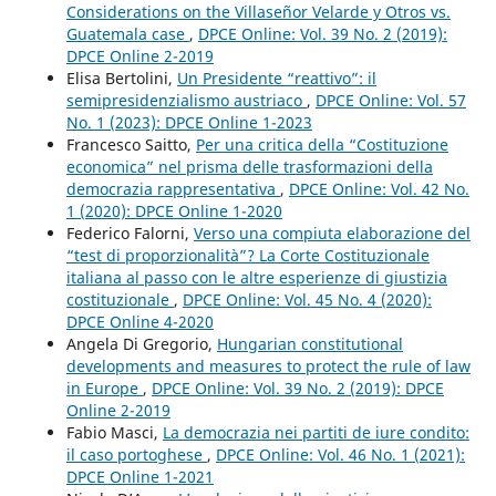
Considerations on the Villaseñor Velarde y Otros vs.
Guatemala case
,
DPCE Online: Vol. 39 No. 2 (2019):
DPCE Online 2-2019
Elisa Bertolini,
Un Presidente “reattivo”: il
semipresidenzialismo austriaco
,
DPCE Online: Vol. 57
No. 1 (2023): DPCE Online 1-2023
Francesco Saitto,
Per una critica della “Costituzione
economica” nel prisma delle trasformazioni della
democrazia rappresentativa
,
DPCE Online: Vol. 42 No.
1 (2020): DPCE Online 1-2020
Federico Falorni,
Verso una compiuta elaborazione del
“test di proporzionalità”? La Corte Costituzionale
italiana al passo con le altre esperienze di giustizia
costituzionale
,
DPCE Online: Vol. 45 No. 4 (2020):
DPCE Online 4-2020
Angela Di Gregorio,
Hungarian constitutional
developments and measures to protect the rule of law
in Europe
,
DPCE Online: Vol. 39 No. 2 (2019): DPCE
Online 2-2019
Fabio Masci,
La democrazia nei partiti de iure condito:
il caso portoghese
,
DPCE Online: Vol. 46 No. 1 (2021):
DPCE Online 1-2021