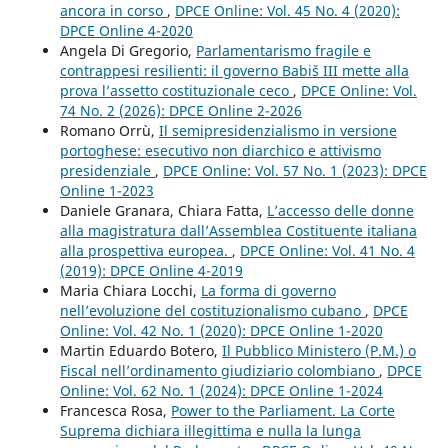
ancora in corso
,
DPCE Online: Vol. 45 No. 4 (2020):
DPCE Online 4-2020
Angela Di Gregorio,
Parlamentarismo fragile e
contrappesi resilienti: il governo Babiš III mette alla
prova l’assetto costituzionale ceco
,
DPCE Online: Vol.
74 No. 2 (2026): DPCE Online 2-2026
Romano Orrù,
Il semipresidenzialismo in versione
portoghese: esecutivo non diarchico e attivismo
presidenziale
,
DPCE Online: Vol. 57 No. 1 (2023): DPCE
Online 1-2023
Daniele Granara, Chiara Fatta,
L’accesso delle donne
alla magistratura dall’Assemblea Costituente italiana
alla prospettiva europea.
,
DPCE Online: Vol. 41 No. 4
(2019): DPCE Online 4-2019
Maria Chiara Locchi,
La forma di governo
nell’evoluzione del costituzionalismo cubano
,
DPCE
Online: Vol. 42 No. 1 (2020): DPCE Online 1-2020
Martin Eduardo Botero,
Il Pubblico Ministero (P.M.) o
Fiscal nell’ordinamento giudiziario colombiano
,
DPCE
Online: Vol. 62 No. 1 (2024): DPCE Online 1-2024
Francesca Rosa,
Power to the Parliament. La Corte
Suprema dichiara illegittima e nulla la lunga