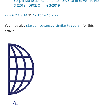
sospensione del Parlamento
,
DPCE Online: Vol. 40 No.
3 (2019): DPCE Online 3-2019
<<
<
6
7
8
9
10
11
12
13
14
15
>
>>
You may also
start an advanced similarity search
for this
article.