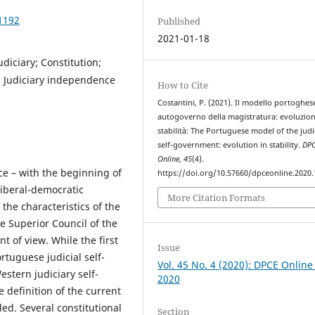
1192
Published
2021-01-18
diciary; Constitution;
s; Judiciary independence
How to Cite
Costantini, P. (2021). Il modello portoghes
autogoverno della magistratura: evoluzion
stabilità: The Portuguese model of the judi
self-government: evolution in stability.
DP
Online
,
45
(4).
e – with the beginning of
https://doi.org/10.57660/dpceonline.2020
liberal-democratic
More Citation Formats
 the characteristics of the
he Superior Council of the
t of view. While the first
Issue
rtuguese judicial self-
Vol. 45 No. 4 (2020): DPCE Online
stern judiciary self-
2020
 definition of the current
ed. Several constitutional
Section