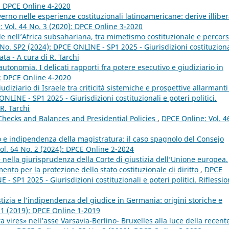
): DPCE Online 4-2020
rno nelle esperienze costituzionali latinoamericane: derive illiber
 Vol. 44 No. 3 (2020): DPCE Online 3-2020
ale nell’Africa subsahariana, tra mimetismo costituzionale e percors
No. SP2 (2024): DPCE ONLINE - SP1 2025 - Giurisdizioni costituziona
ata - A cura di R. Tarchi
tonomia. I delicati rapporti fra potere esecutivo e giudiziario in
): DPCE Online 4-2020
udiziario di Israele tra criticità sistemiche e prospettive allarmant
NLINE - SP1 2025 - Giurisdizioni costituzionali e poteri politici.
R. Tarchi
 Checks and Balances and Presidential Policies
,
DPCE Online: Vol. 4
to e indipendenza della magistratura: il caso spagnolo del Consejo
ol. 64 No. 2 (2024): DPCE Online 2-2024
 nella giurisprudenza della Corte di giustizia dell’Unione europea.
mento per la protezione dello stato costituzionale di diritto
,
DPCE
- SP1 2025 - Giurisdizioni costituzionali e poteri politici. Riflessio
tizia e l’indipendenza del giudice in Germania: origini storiche e
 1 (2019): DPCE Online 1-2019
a vires» nell’asse Varsavia-Berlino- Bruxelles alla luce della recent