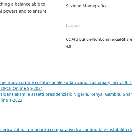
ching a balance able to
Sezione Monografica
nal powers and to ensure
License
CC Attribution-NonCommercial-Share
4.0
nel nuovo ordine costituzionale sudafricano: customary law vs Bill 
): DPCE Online Sp-2021
esidenzialismi e assetti presidenziali: Nigeria, Kenya, Gambia, Gh
nline 1-2023
 America Latina: un quadro comparativo tra continuità e instabilità d