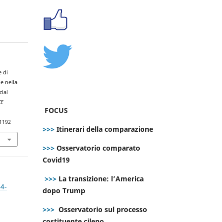
e di
e nella
cial
CE
FOCUS
.1192
>>>
Itinerari della comparazione
>>>
Osservatorio comparato
Covid19
>>>
La transizione: l’America
 4-
dopo Trump
>>>
Osservatorio sul processo
costituente cileno