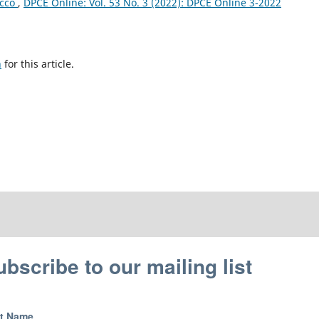
acco
,
DPCE Online: Vol. 53 No. 3 (2022): DPCE Online 3-2022
h
for this article.