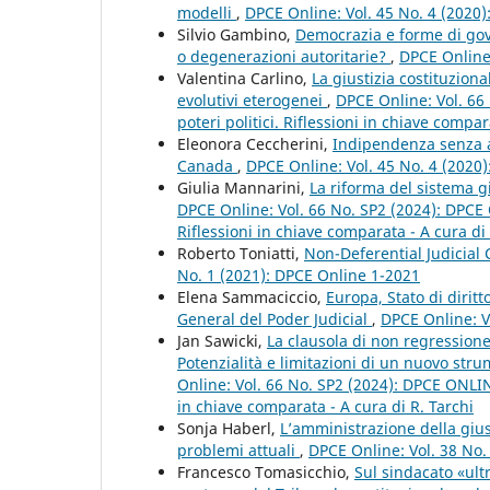
modelli
,
DPCE Online: Vol. 45 No. 4 (2020
Silvio Gambino,
Democrazia e forme di gove
o degenerazioni autoritarie?
,
DPCE Online:
Valentina Carlino,
La giustizia costituzion
evolutivi eterogenei
,
DPCE Online: Vol. 66 
poteri politici. Riflessioni in chiave compar
Eleonora Ceccherini,
Indipendenza senza au
Canada
,
DPCE Online: Vol. 45 No. 4 (2020
Giulia Mannarini,
La riforma del sistema gi
DPCE Online: Vol. 66 No. SP2 (2024): DPCE O
Riflessioni in chiave comparata - A cura di 
Roberto Toniatti,
Non-Deferential Judicial
No. 1 (2021): DPCE Online 1-2021
Elena Sammaciccio,
Europa, Stato di dirit
General del Poder Judicial
,
DPCE Online: V
Jan Sawicki,
La clausola di non regressione
Potenzialità e limitazioni di un nuovo stru
Online: Vol. 66 No. SP2 (2024): DPCE ONLINE 
in chiave comparata - A cura di R. Tarchi
Sonja Haberl,
L’amministrazione della gius
problemi attuali
,
DPCE Online: Vol. 38 No.
Francesco Tomasicchio,
Sul sindacato «ultr