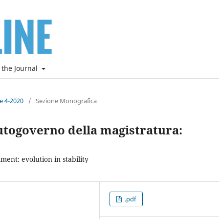
 the Journal
ne 4-2020
/
Sezione Monografica
utogoverno della magistratura:
ment: evolution in stability
.pdf