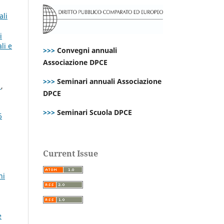
ali
i
li e
>>>
Convegni annuali
Associazione DPCE
>>>
Seminari annuali Associazione
i
,
DPCE
>>>
Seminari Scuola DPCE
6
Current Issue
ni
e