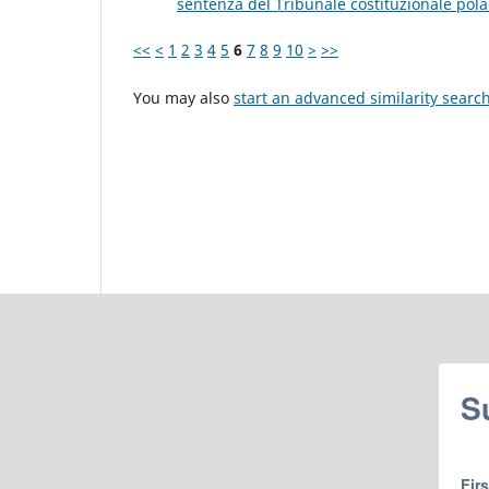
sentenza del Tribunale costituzionale pol
<<
<
1
2
3
4
5
6
7
8
9
10
>
>>
You may also
start an advanced similarity searc