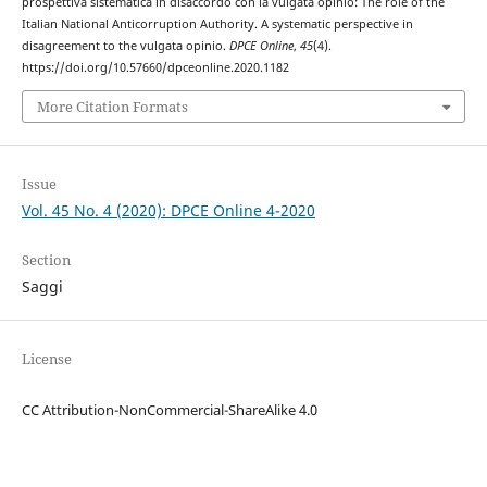
prospettiva sistematica in disaccordo con la vulgata opinio: The role of the
Italian National Anticorruption Authority. A systematic perspective in
disagreement to the vulgata opinio.
DPCE Online
,
45
(4).
https://doi.org/10.57660/dpceonline.2020.1182
More Citation Formats
Issue
Vol. 45 No. 4 (2020): DPCE Online 4-2020
Section
Saggi
License
CC Attribution-NonCommercial-ShareAlike 4.0