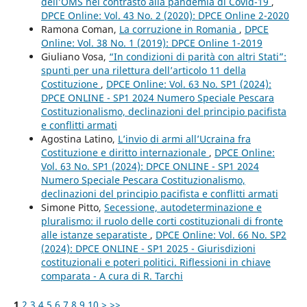
dell’OMS nel contrasto alla pandemia di Covid-19
,
DPCE Online: Vol. 43 No. 2 (2020): DPCE Online 2-2020
Ramona Coman,
La corruzione in Romania
,
DPCE
Online: Vol. 38 No. 1 (2019): DPCE Online 1-2019
Giuliano Vosa,
“In condizioni di parità con altri Stati”:
spunti per una rilettura dell’articolo 11 della
Costituzione
,
DPCE Online: Vol. 63 No. SP1 (2024):
DPCE ONLINE - SP1 2024 Numero Speciale Pescara
Costituzionalismo, declinazioni del principio pacifista
e conflitti armati
Agostina Latino,
L’invio di armi all’Ucraina fra
Costituzione e diritto internazionale
,
DPCE Online:
Vol. 63 No. SP1 (2024): DPCE ONLINE - SP1 2024
Numero Speciale Pescara Costituzionalismo,
declinazioni del principio pacifista e conflitti armati
Simone Pitto,
Secessione, autodeterminazione e
pluralismo: il ruolo delle corti costituzionali di fronte
alle istanze separatiste
,
DPCE Online: Vol. 66 No. SP2
(2024): DPCE ONLINE - SP1 2025 - Giurisdizioni
costituzionali e poteri politici. Riflessioni in chiave
comparata - A cura di R. Tarchi
1
2
3
4
5
6
7
8
9
10
>
>>