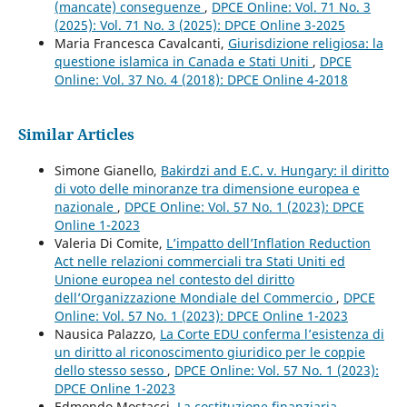
(mancate) conseguenze
,
DPCE Online: Vol. 71 No. 3
(2025): Vol. 71 No. 3 (2025): DPCE Online 3-2025
Maria Francesca Cavalcanti,
Giurisdizione religiosa: la
questione islamica in Canada e Stati Uniti
,
DPCE
Online: Vol. 37 No. 4 (2018): DPCE Online 4-2018
Similar Articles
Simone Gianello,
Bakirdzi and E.C. v. Hungary: il diritto
di voto delle minoranze tra dimensione europea e
nazionale
,
DPCE Online: Vol. 57 No. 1 (2023): DPCE
Online 1-2023
Valeria Di Comite,
L’impatto dell’Inflation Reduction
Act nelle relazioni commerciali tra Stati Uniti ed
Unione europea nel contesto del diritto
dell’Organizzazione Mondiale del Commercio
,
DPCE
Online: Vol. 57 No. 1 (2023): DPCE Online 1-2023
Nausica Palazzo,
La Corte EDU conferma l’esistenza di
un diritto al riconoscimento giuridico per le coppie
dello stesso sesso
,
DPCE Online: Vol. 57 No. 1 (2023):
DPCE Online 1-2023
Edmondo Mostacci,
La costituzione finanziaria