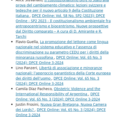
prova del cambiamento climatico: lezioni svizzere e
tedesche per il nuovo articolo 9 della Costituzione
italiana
,
DPCE Online: Vol. 58 No. SP2 (2023): DPCE
Online - SP2 2023 - Il costituzionalismo ambientale fra
antropocentrismo e biocentrismo. Nuove prospettive
dal Diritto comparato – A cura di D. Amirante e R.
Tarchi
Flavio Guella,
La promozione del lettone come lingua
nazionale nel sistema educativo e l’assenza di
discriminazione su parametro CEDU per i diritti della
minoranza russofona
,
DPCE Online: Vol. 65 No. 3
(2024): DPCE Online 3-2024
Lino Panzeri,
Libertà di associazione e minoranze
nazionali: l’approccio garantistico della Corte europea
dei diritti dell’uomo
,
DPCE Online: Vol. 65 No. 3
(2024): DPCE Online 3-2024
Camila Díaz Pacheco,
Obstetric Violence and the
International Responsibility of Argentina
,
DPCE
Online: Vol. 65 No. 3 (2024): DPCE Online 3-2024
Justin Frosini,
Nuova Gran Bretagna, Nuova Camera
dei Lords?
,
DPCE Online: Vol. 65 No. 3 (2024): DPCE
Online 3-2024