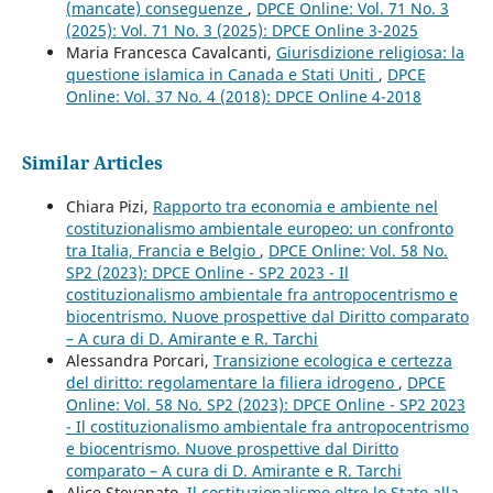
(mancate) conseguenze
,
DPCE Online: Vol. 71 No. 3
(2025): Vol. 71 No. 3 (2025): DPCE Online 3-2025
Maria Francesca Cavalcanti,
Giurisdizione religiosa: la
questione islamica in Canada e Stati Uniti
,
DPCE
Online: Vol. 37 No. 4 (2018): DPCE Online 4-2018
Similar Articles
Chiara Pizi,
Rapporto tra economia e ambiente nel
costituzionalismo ambientale europeo: un confronto
tra Italia, Francia e Belgio
,
DPCE Online: Vol. 58 No.
SP2 (2023): DPCE Online - SP2 2023 - Il
costituzionalismo ambientale fra antropocentrismo e
biocentrismo. Nuove prospettive dal Diritto comparato
– A cura di D. Amirante e R. Tarchi
Alessandra Porcari,
Transizione ecologica e certezza
del diritto: regolamentare la filiera idrogeno
,
DPCE
Online: Vol. 58 No. SP2 (2023): DPCE Online - SP2 2023
- Il costituzionalismo ambientale fra antropocentrismo
e biocentrismo. Nuove prospettive dal Diritto
comparato – A cura di D. Amirante e R. Tarchi
Alice Stevanato,
Il costituzionalismo oltre lo Stato alla