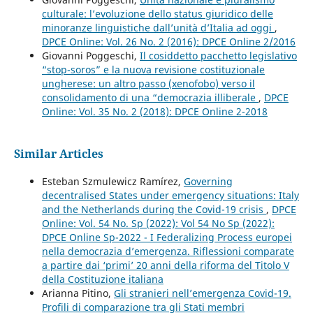
culturale: l’evoluzione dello status giuridico delle
minoranze linguistiche dall’unità d’Italia ad oggi
,
DPCE Online: Vol. 26 No. 2 (2016): DPCE Online 2/2016
Giovanni Poggeschi,
Il cosiddetto pacchetto legislativo
“stop-soros” e la nuova revisione costituzionale
ungherese: un altro passo (xenofobo) verso il
consolidamento di una “democrazia illiberale
,
DPCE
Online: Vol. 35 No. 2 (2018): DPCE Online 2-2018
Similar Articles
Esteban Szmulewicz Ramírez,
Governing
decentralised States under emergency situations: Italy
and the Netherlands during the Covid-19 crisis
,
DPCE
Online: Vol. 54 No. Sp (2022): Vol 54 No Sp (2022):
DPCE Online Sp-2022 - I Federalizing Process europei
nella democrazia d’emergenza. Riflessioni comparate
a partire dai ‘primi’ 20 anni della riforma del Titolo V
della Costituzione italiana
Arianna Pitino,
Gli stranieri nell’emergenza Covid-19.
Profili di comparazione tra gli Stati membri