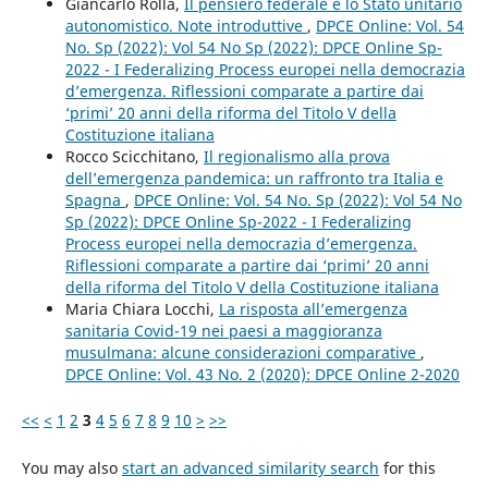
Giancarlo Rolla,
Il pensiero federale e lo Stato unitario
autonomistico. Note introduttive
,
DPCE Online: Vol. 54
No. Sp (2022): Vol 54 No Sp (2022): DPCE Online Sp-
2022 - I Federalizing Process europei nella democrazia
d’emergenza. Riflessioni comparate a partire dai
‘primi’ 20 anni della riforma del Titolo V della
Costituzione italiana
Rocco Scicchitano,
Il regionalismo alla prova
dell’emergenza pandemica: un raffronto tra Italia e
Spagna
,
DPCE Online: Vol. 54 No. Sp (2022): Vol 54 No
Sp (2022): DPCE Online Sp-2022 - I Federalizing
Process europei nella democrazia d’emergenza.
Riflessioni comparate a partire dai ‘primi’ 20 anni
della riforma del Titolo V della Costituzione italiana
Maria Chiara Locchi,
La risposta all’emergenza
sanitaria Covid-19 nei paesi a maggioranza
musulmana: alcune considerazioni comparative
,
DPCE Online: Vol. 43 No. 2 (2020): DPCE Online 2-2020
<<
<
1
2
3
4
5
6
7
8
9
10
>
>>
You may also
start an advanced similarity search
for this