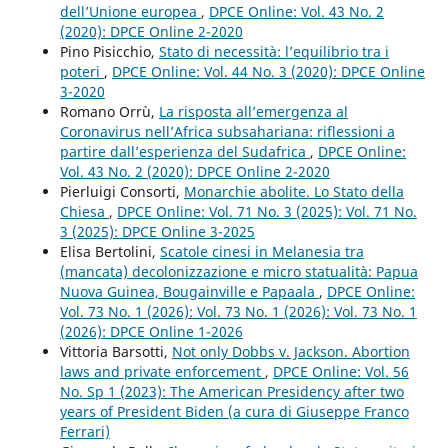
dell’Unione europea
,
DPCE Online: Vol. 43 No. 2
(2020): DPCE Online 2-2020
Pino Pisicchio,
Stato di necessità: l’equilibrio tra i
poteri
,
DPCE Online: Vol. 44 No. 3 (2020): DPCE Online
3-2020
Romano Orrù,
La risposta all’emergenza al
Coronavirus nell’Africa subsahariana: riflessioni a
partire dall’esperienza del Sudafrica
,
DPCE Online:
Vol. 43 No. 2 (2020): DPCE Online 2-2020
Pierluigi Consorti,
Monarchie abolite. Lo Stato della
Chiesa
,
DPCE Online: Vol. 71 No. 3 (2025): Vol. 71 No.
3 (2025): DPCE Online 3-2025
Elisa Bertolini,
Scatole cinesi in Melanesia tra
(mancata) decolonizzazione e micro statualità: Papua
Nuova Guinea, Bougainville e Papaala
,
DPCE Online:
Vol. 73 No. 1 (2026): Vol. 73 No. 1 (2026): Vol. 73 No. 1
(2026): DPCE Online 1-2026
Vittoria Barsotti,
Not only Dobbs v. Jackson. Abortion
laws and private enforcement
,
DPCE Online: Vol. 56
No. Sp 1 (2023): The American Presidency after two
years of President Biden (a cura di Giuseppe Franco
Ferrari)