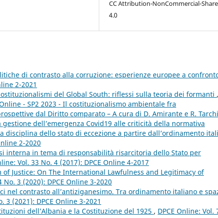
CC Attribution-NonCommercial-Share
4.0
litiche di contrasto alla corruzione: esperienze europee a confron
nline 2-2021
costituzionalismi del Global South: riflessi sulla teoria dei formanti
Online - SP2 2023 - Il costituzionalismo ambientale fra
spettive dal Diritto comparato – A cura di D. Amirante e R. Tarch
a gestione dell’emergenza Covid19 alle criticità della normativa
a disciplina dello stato di eccezione a partire dall’ordinamento ita
Online 2-2020
i interna in tema di responsabilità risarcitoria dello Stato per
ine: Vol. 33 No. 4 (2017): DPCE Online 4-2017
of Justice: On The International Lawfulness and Legitimacy of
4 No. 3 (2020): DPCE Online 3-2020
stici nel contrasto all’antiziganesimo. Tra ordinamento italiano e spa
o. 3 (2021): DPCE Online 3-2021
stituzioni dell’Albania e la Costituzione del 1925
,
DPCE Online: Vol. 