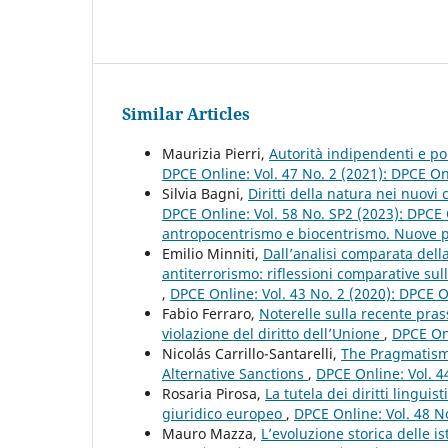
Similar Articles
Maurizia Pierri,
Autorità indipendenti e po
DPCE Online: Vol. 47 No. 2 (2021): DPCE O
Silvia Bagni,
Diritti della natura nei nuovi 
DPCE Online: Vol. 58 No. SP2 (2023): DPCE 
antropocentrismo e biocentrismo. Nuove pro
Emilio Minniti,
Dall’analisi comparata dell
antiterrorismo: riflessioni comparative sull
,
DPCE Online: Vol. 43 No. 2 (2020): DPCE 
Fabio Ferraro,
Noterelle sulla recente prass
violazione del diritto dell’Unione
,
DPCE Onl
Nicolás Carrillo-Santarelli,
The Pragmatism 
Alternative Sanctions
,
DPCE Online: Vol. 4
Rosaria Pirosa,
La tutela dei diritti lingui
giuridico europeo
,
DPCE Online: Vol. 48 N
Mauro Mazza,
L’evoluzione storica delle i