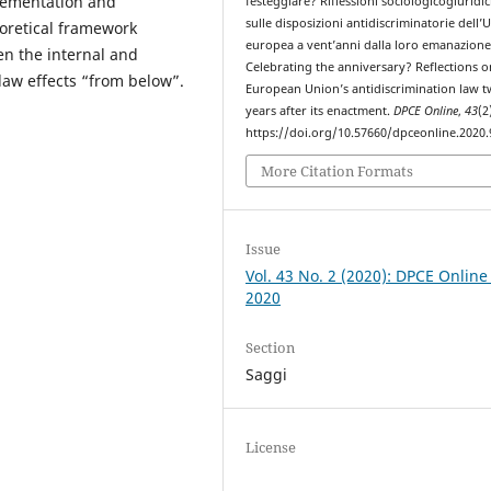
plementation and
festeggiare? Riflessioni sociologicogiuridi
sulle disposizioni antidiscriminatorie dell’
heoretical framework
europea a vent’anni dalla loro emanazione
en the internal and
Celebrating the anniversary? Reflections o
 law effects “from below”.
European Union’s antidiscrimination law 
years after its enactment.
DPCE Online
,
43
(2
https://doi.org/10.57660/dpceonline.2020.
More Citation Formats
Issue
Vol. 43 No. 2 (2020): DPCE Online
2020
Section
Saggi
License