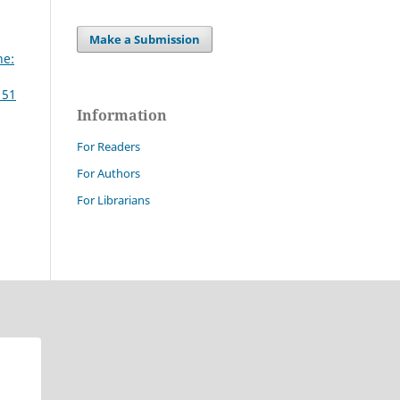
Make a Submission
ne:
 51
Information
For Readers
For Authors
For Librarians