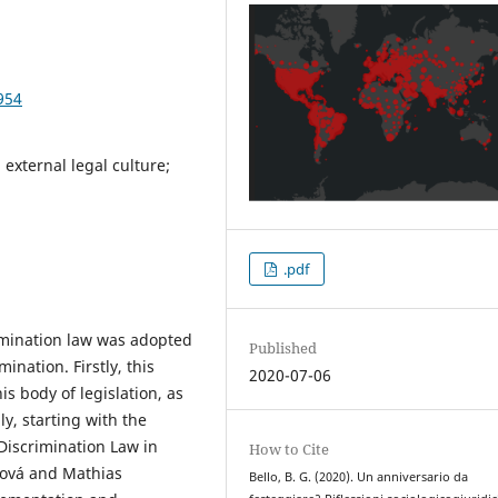
954
 external legal culture;
.pdf
imination law was adopted
Published
nation. Firstly, this
2020-07-06
is body of legislation, as
ly, starting with the
Discrimination Law in
How to Cite
lková and Mathias
Bello, B. G. (2020). Un anniversario da