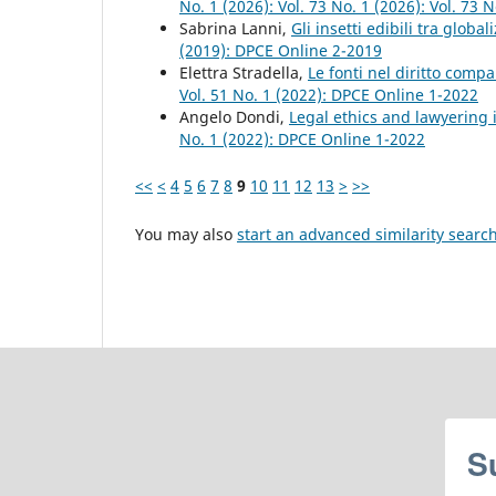
No. 1 (2026): Vol. 73 No. 1 (2026): Vol. 73
Sabrina Lanni,
Gli insetti edibili tra glob
(2019): DPCE Online 2-2019
Elettra Stradella,
Le fonti nel diritto compa
Vol. 51 No. 1 (2022): DPCE Online 1-2022
Angelo Dondi,
Legal ethics and lawyering 
No. 1 (2022): DPCE Online 1-2022
<<
<
4
5
6
7
8
9
10
11
12
13
>
>>
You may also
start an advanced similarity searc