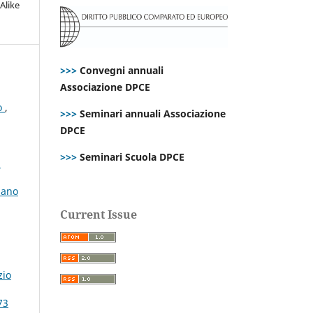
Alike
>>>
Convegni annuali
Associazione DPCE
to
,
>>>
Seminari annuali Associazione
DPCE
,
>>>
Seminari Scuola DPCE
i
liano
Current Issue
zio
73