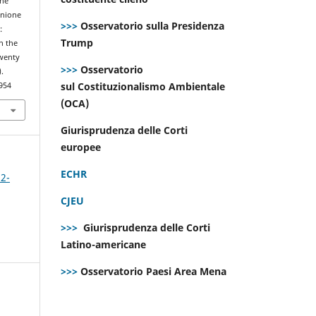
che
Unione
>>>
Osservatorio sulla Presidenza
:
Trump
n the
twenty
>>>
Osservatorio
).
sul Costituzionalismo Ambientale
954
(OCA)
Giurisprudenza delle Corti
europee
ECHR
 2-
CJEU
>>>
Giurisprudenza delle Corti
Latino-americane
>>>
Osservatorio Paesi Area Mena