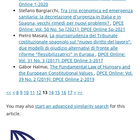
Online 1-2020
Stefano Bargiacchi,
Tra crisi economica ed emergenza
sanitaria: la decretazione d’urgenza in Italia e in
Spagna, vecchi rimedi per nuovi problemi?
,
DPCE
Online: Vol. 50 No. Sp (2021): DPCE Online Sp-2021
Pietro Masala,
La giurisprudenza del Tribunale
costituzionale spagnolo sul “nuovo diritto del lavoro”:
due modelli di giudizio alternativi di fronte alle
riforme “flessibilizzatrici” in Europa
,
DPCE Online:
Vol. 31 No. 3 (2017): DPCE Online 3-2017
Gábor Halmai,
The Fundamental Law of Hungary and
the European Constitutional Values
,
DPCE Online: Vol.
39 No. 2 (2019): DPCE Online 2-2019
<<
<
8
9
10
11
12
13
14
15
16
17
>
>>
You may also
start an advanced similarity search
for this
article.