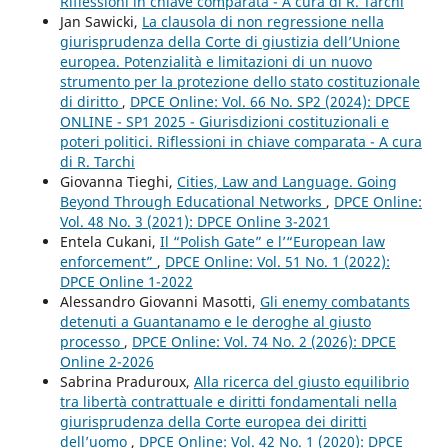
Riflessioni in chiave comparata - A cura di R. Tarchi
Jan Sawicki,
La clausola di non regressione nella
giurisprudenza della Corte di giustizia dell’Unione
europea. Potenzialità e limitazioni di un nuovo
strumento per la protezione dello stato costituzionale
di diritto
,
DPCE Online: Vol. 66 No. SP2 (2024): DPCE
ONLINE - SP1 2025 - Giurisdizioni costituzionali e
poteri politici. Riflessioni in chiave comparata - A cura
di R. Tarchi
Giovanna Tieghi,
Cities, Law and Language. Going
Beyond Through Educational Networks
,
DPCE Online:
Vol. 48 No. 3 (2021): DPCE Online 3-2021
Entela Cukani,
Il “Polish Gate” e l’“European law
enforcement”
,
DPCE Online: Vol. 51 No. 1 (2022):
DPCE Online 1-2022
Alessandro Giovanni Masotti,
Gli enemy combatants
detenuti a Guantanamo e le deroghe al giusto
processo
,
DPCE Online: Vol. 74 No. 2 (2026): DPCE
Online 2-2026
Sabrina Praduroux,
Alla ricerca del giusto equilibrio
tra libertà contrattuale e diritti fondamentali nella
giurisprudenza della Corte europea dei diritti
dell’uomo
,
DPCE Online: Vol. 42 No. 1 (2020): DPCE