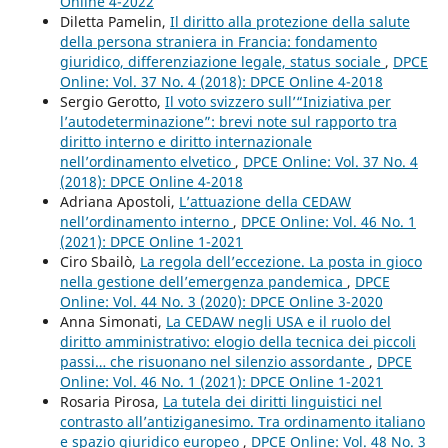
Online 4-2022
Diletta Pamelin,
Il diritto alla protezione della salute
della persona straniera in Francia: fondamento
giuridico, differenziazione legale, status sociale
,
DPCE
Online: Vol. 37 No. 4 (2018): DPCE Online 4-2018
Sergio Gerotto,
Il voto svizzero sull’“Iniziativa per
l’autodeterminazione”: brevi note sul rapporto tra
diritto interno e diritto internazionale
nell’ordinamento elvetico
,
DPCE Online: Vol. 37 No. 4
(2018): DPCE Online 4-2018
Adriana Apostoli,
L’attuazione della CEDAW
nell’ordinamento interno
,
DPCE Online: Vol. 46 No. 1
(2021): DPCE Online 1-2021
Ciro Sbailò,
La regola dell’eccezione. La posta in gioco
nella gestione dell’emergenza pandemica
,
DPCE
Online: Vol. 44 No. 3 (2020): DPCE Online 3-2020
Anna Simonati,
La CEDAW negli USA e il ruolo del
diritto amministrativo: elogio della tecnica dei piccoli
passi… che risuonano nel silenzio assordante
,
DPCE
Online: Vol. 46 No. 1 (2021): DPCE Online 1-2021
Rosaria Pirosa,
La tutela dei diritti linguistici nel
contrasto all’antiziganesimo. Tra ordinamento italiano
e spazio giuridico europeo
,
DPCE Online: Vol. 48 No. 3