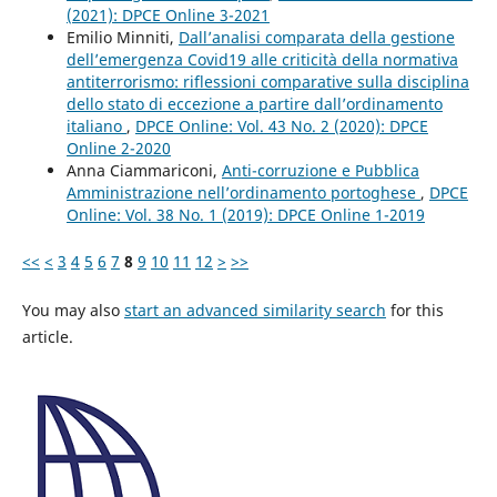
(2021): DPCE Online 3-2021
Emilio Minniti,
Dall’analisi comparata della gestione
dell’emergenza Covid19 alle criticità della normativa
antiterrorismo: riflessioni comparative sulla disciplina
dello stato di eccezione a partire dall’ordinamento
italiano
,
DPCE Online: Vol. 43 No. 2 (2020): DPCE
Online 2-2020
Anna Ciammariconi,
Anti-corruzione e Pubblica
Amministrazione nell’ordinamento portoghese
,
DPCE
Online: Vol. 38 No. 1 (2019): DPCE Online 1-2019
<<
<
3
4
5
6
7
8
9
10
11
12
>
>>
You may also
start an advanced similarity search
for this
article.