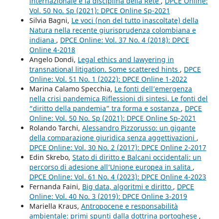
internazionale e la disciplina della Rete
,
DPCE Online:
Vol. 50 No. Sp (2021): DPCE Online Sp-2021
Silvia Bagni,
Le voci (non del tutto inascoltate) della
Natura nella recente giurisprudenza colombiana e
indiana
,
DPCE Online: Vol. 37 No. 4 (2018): DPCE
Online 4-2018
Angelo Dondi,
Legal ethics and lawyering in
transnational litigation. Some scattered hints
,
DPCE
Online: Vol. 51 No. 1 (2022): DPCE Online 1-2022
Marina Calamo Specchia,
Le fonti dell’emergenza
nella crisi pandemica Riflessioni di sintesi. Le fonti del
“diritto della pandemia” tra forma e sostanza
,
DPCE
Online: Vol. 50 No. Sp (2021): DPCE Online Sp-2021
Rolando Tarchi,
Alessandro Pizzorusso: un gigante
della comparazione giuridica senza aggettivazioni
,
DPCE Online: Vol. 30 No. 2 (2017): DPCE Online 2-2017
Edin Skrebo,
Stato di diritto e Balcani occidentali: un
percorso di adesione all’Unione europea in salita
,
DPCE Online: Vol. 61 No. 4 (2023): DPCE Online 4-2023
Fernanda Faini,
Big data, algoritmi e diritto
,
DPCE
Online: Vol. 40 No. 3 (2019): DPCE Online 3-2019
Mariella Kraus,
Antropocene e responsabilità
ambientale: primi spunti dalla dottrina portoghese
,