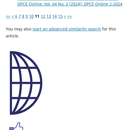
DPCE Online: Vol. 64 No. 2 (2024): DPCE Online 2-2024
<<
<
6
7
8
9
10
11
12
13
14
15
>
>>
You may also
start an advanced similarity search
for this
article.