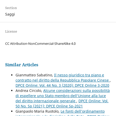
Section
Saggi
License
CC Attribution-NonCommercial-ShareAlike 4.0
Similar Articles
Gianmatteo Sabatino,
Il nesso giuridico tra piano e
contratto nel diritto della Repubblica Popolare Cinese
,
DPCE Online: Vol. 44 No. 3 (2020): DPCE Online 3-2020
Andrea Circolo,
Alcune considerazioni sulla possibilità
di espellere uno Stato membro dell’Unione alla luce
del diritto internazionale generale
,
DPCE Online: Vol.
50 No. Sp (2021): DPCE Online Sp-2021
Gianpaolo Maria Ruotolo,
Le fonti dell’ordinamento