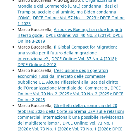
Marco Buccarella, Aldo Ligustro,
L’Organizzazione
Mondiale del Commercio (OMC) condanna i dazi di
Trump su acciaio e alluminio, ma Biden condanna
l’OMC
,
DPCE Online: Vol. 57 No. 1 (2023): DPCE Online
1-2023
Marco Buccarella,
Airbus vs Boeing: tra i due litiganti
il terzo gode
,
DPCE Online: Vol. 40 No. 3 (2019): DPCE
Online 3-2019
Marco Buccarella,
Il Global Compact for Migration:
una svolta per il futuro della migrazione
internazionale?
,
DPCE Online: Vol. 37 No. 4 (2018):
DPCE Online 4-2018
Marco Buccarella,
L’esclusione degli operatori
economici russi dal mercato delle commesse
pubbliche UE. Alcune riflessioni alla luce del diritto
dell’Organizzazione Mondiale del Commercio
,
DPCE
Online: Vol. 70 No. 2 (2025): Vol. 70 No. 2 (2025): DPCE
Online 2-2025
Marco Buccarella,
Gli effetti della pronuncia del 20
febbraio 2026 della Corte Suprema USA sulle relazioni
commerciali internazionali: una possibile reviviscenza
del multilateralismo?
,
DPCE Online: Vol. 73 No. 1
(2026): Vol. 73 No. 1 (2026): Vol. 73 No. 1 (2026): DPCE