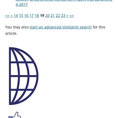
4-2017
<<
<
14
15
16
17
18
19
20
21
22
23
>
>>
You may also
start an advanced similarity search
for this
article.