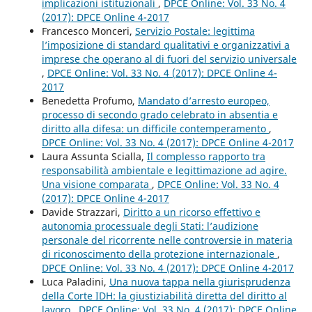
implicazioni istituzionali
,
DPCE Online: Vol. 33 No. 4
(2017): DPCE Online 4-2017
Francesco Monceri,
Servizio Postale: legittima
l’imposizione di standard qualitativi e organizzativi a
imprese che operano al di fuori del servizio universale
,
DPCE Online: Vol. 33 No. 4 (2017): DPCE Online 4-
2017
Benedetta Profumo,
Mandato d’arresto europeo,
processo di secondo grado celebrato in absentia e
diritto alla difesa: un difficile contemperamento
,
DPCE Online: Vol. 33 No. 4 (2017): DPCE Online 4-2017
Laura Assunta Scialla,
Il complesso rapporto tra
responsabilità ambientale e legittimazione ad agire.
Una visione comparata
,
DPCE Online: Vol. 33 No. 4
(2017): DPCE Online 4-2017
Davide Strazzari,
Diritto a un ricorso effettivo e
autonomia processuale degli Stati: l’audizione
personale del ricorrente nelle controversie in materia
di riconoscimento della protezione internazionale
,
DPCE Online: Vol. 33 No. 4 (2017): DPCE Online 4-2017
Luca Paladini,
Una nuova tappa nella giurisprudenza
della Corte IDH: la giustiziabilità diretta del diritto al
lavoro
,
DPCE Online: Vol. 33 No. 4 (2017): DPCE Online